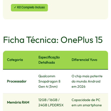
✓ Kit Completo Incluso
Ficha Técnica: OnePlus 15
Especificação
Categoria
Diferencial Yuvo
Detalhada
Qualcomm
O chip mais potente
Processador
Snapdragon 8
do mundo Android
Gen 4 (3nm)
em 2026
12GB / 16GB /
Capacidade de PC
Memória RAM
24GB LPDDR5X
em um smartphone