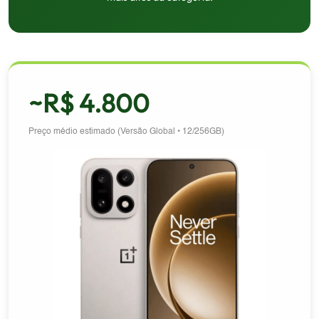
~R$ 4.800
Preço médio estimado (Versão Global • 12/256GB)