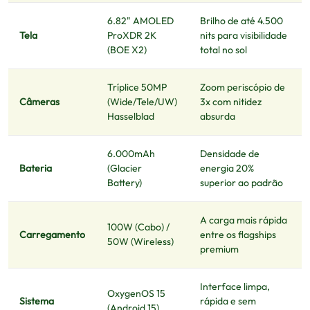
6.82" AMOLED
Brilho de até 4.500
Tela
ProXDR 2K
nits para visibilidade
(BOE X2)
total no sol
Tríplice 50MP
Zoom periscópio de
Câmeras
(Wide/Tele/UW)
3x com nitidez
Hasselblad
absurda
6.000mAh
Densidade de
Bateria
(Glacier
energia 20%
Battery)
superior ao padrão
A carga mais rápida
100W (Cabo) /
Carregamento
entre os flagships
50W (Wireless)
premium
Interface limpa,
OxygenOS 15
Sistema
rápida e sem
(Android 15)