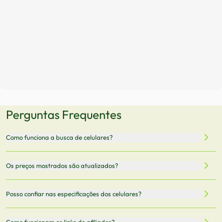
Perguntas Frequentes
Como funciona a busca de celulares?
Nossa plataforma permite que você busque e compare
Os preços mostrados são atualizados?
celulares de diferentes marcas e modelos. Você pode
filtrar por preço, características técnicas como
Sim, os preços são atualizados regularmente através de
Posso confiar nas especificações dos celulares?
armazenamento, memória RAM, bateria e conectividade
nossa integração com parceiros. No entanto,
5G.
recomendamos sempre verificar o preço final no site do
Todas as especificações técnicas são obtidas de fontes
Como funcionam os links de afiliados?