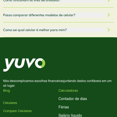
vendedor antes de finalizar sua compra.
oficiais dos fabricantes e verificadas pela nossa equipe.
Mantemos nosso banco de dados atualizado com as
Quando você clica em "Onde Comprar", pode ser
Posso comparar diferentes modelos de celular?
informações mais recentes de cada modelo.
redirecionado para lojas parceiras. Ao fazer uma compra
através desses links, podemos receber uma pequena
Sim! Você pode selecionar até 3 celulares para comparar
Como sei qual celular é melhor para mim?
comissão sem custo adicional para você.
lado a lado suas especificações, preços e características.
Use nossa ferramenta de comparação para tomar a melhor
Considere seu uso diário: se você tira muitas fotos,
decisão de compra.
priorize a qualidade da câmera; se usa muitos apps, foque
em memória RAM e armazenamento; para jogos,
processador e bateria são essenciais. Use nossos filtros
para encontrar o celular ideal.
Nós descomplicamos escolhas financeiras
juntando dados confiáveis em um
só lugar.
Blog
Calculadoras
Contador de dias
Celulares
Férias
Compare Celulares
Salário líquido