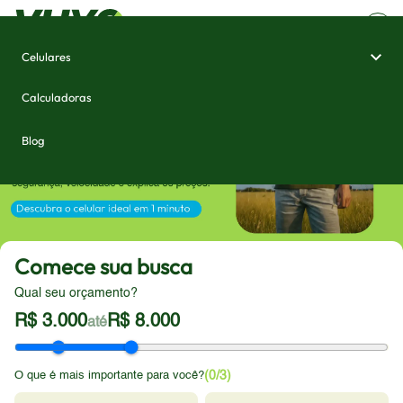
Celulares
Calculadoras
Blog
Comece sua busca
Qual seu orçamento?
R$ 3.000
R$ 8.000
até
O que é mais importante para você?
(
0
/3)