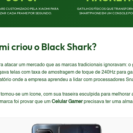
RE CUSTOMIZADO PELA XIAOMI PARA
GATILHOS FÍSICOS QUE TRANSFOR
IZAR CADA FRAME POR SEGUNDO.
SMARTPHONE EM UM CONSOLE POR
mi criou o Black Shark?
a atacar um mercado que as marcas tradicionais ignoravam: o
egava telas com taxa de amostragem de toque de 240Hz para gar
oratório onde a empresa aprendeu a lidar com processadores S
tornou-se um ícone, com sua traseira esculpida para melhorar
 marca foi provar que um
Celular Gamer
precisava ter uma alma p