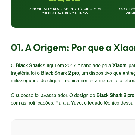
A PIONEIRA EM RESFRIAMENTO LÍQUIDO PARA
O SOFTWA
CELULAR GAMER NO MUNDO.
OTIM
01. A Origem: Por que a Xiao
O
Black Shark
surgiu em 2017, financiado pela
Xiaomi
par
trajetória foi o
Black Shark 2 pro
, um dispositivo que entr
milissegundo do clique. Tecnicamente, a marca foi o lab
O sucesso foi avassalador. O design do
Black Shark 2 pro
com as notificações. Para a Yuvo, o legado técnico dessa