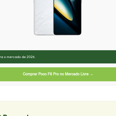
ara o mercado de 2026.
Comprar Poco F6 Pro no Mercado Livre →