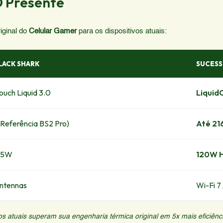
O Presente
iginal do
Celular Gamer
para os dispositivos atuais:
LACK SHARK
SUCESS
ouch Liquid 3.0
LiquidC
Referência BS2 Pro)
Até 21
65W
120W 
ntennas
Wi-Fi 7
os atuais superam sua engenharia térmica original em 5x mais eficiênc