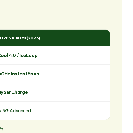
ORES XIAOMI (2026)
ool 4.0 / IceLoop
60Hz Instantâneo
HyperCharge
 / 5G Advanced
ia.