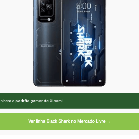
finiram o padrão gamer da Xiaomi.
Ver linha Black Shark no Mercado Livre →