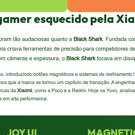
 gamer esquecido pela Xi
 foram tão audaciosas quanto a
Black Shark
. Fundada com
 criava ferramentas de precisão para competidores de 
em câmeras e espessura, o
Black Shark
focava em dissip
ão, introduzindo botões magnéticos e sistemas de resfriamento
s que a marca se tornou um capítulo de transição. A engenhari
arcas da
Xiaomi
, como a Poco e a Redmi. Hoje na Yuvo, analis
 em alta performance.
JOY UI
MAGNETI