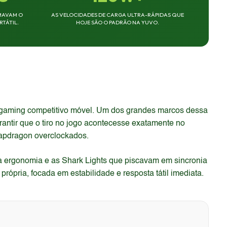
MAVAM O
AS VELOCIDADES DE CARGA ULTRA-RÁPIDAS QUE
TÁTIL.
HOJE SÃO O PADRÃO NA YUVO.
 gaming competitivo móvel. Um dos grandes marcos dessa
antir que o tiro no jogo acontecesse exatamente no
napdragon overclockados.
 a ergonomia e as Shark Lights que piscavam em sincronia
rópria, focada em estabilidade e resposta tátil imediata.