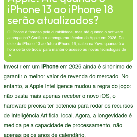
iPhone 13 ao iPhone 18
serão atualizados?
O iPhone é famoso pela durabilidade, mas até quando o software
acompanha? Confira o cronograma técnico da Apple em 2026. Do
ciclo do iPhone 13 ao futuro iPhone 18, saiba na Yuvo quando é a
hora certa de trocar para manter o acesso às novas tecnologias de
IA.
Investir em um
iPhone
em 2026 ainda é sinônimo de
garantir o melhor valor de revenda do mercado. No
entanto, a Apple Intelligence mudou a regra do jogo:
não basta mais apenas receber o novo iOS, o
hardware precisa ter potência para rodar os recursos
de Inteligência Artificial local. Agora, a longevidade é
medida pela capacidade de processamento, não
apenas pelos anos de calendário.