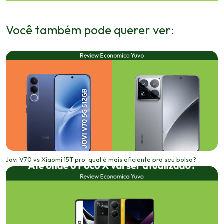
Você também pode querer ver:
Jovi V70 vs Xiaomi 15T pro: qual é mais eficiente pro seu bolso?