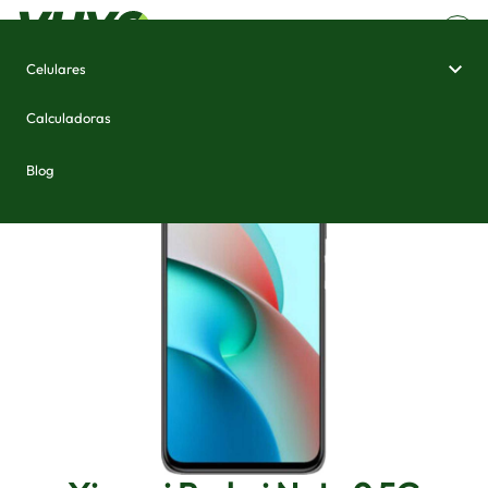
Celulares
Home
/
Celulares e Smartphones
/
Xiaomi Redmi Note 9 5G
Calculadoras
Blog