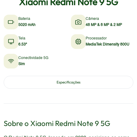
Xiaomi Redmi Note 9 5G
Bateria
Câmera
5020 mAh
48 MP & 8 MP & 2 MP
Tela
Processador
6.53"
MediaTek Dimensity 800U
Conectividade 5G
Sim
Especificações
Sobre o
Xiaomi
Redmi Note 9 5G