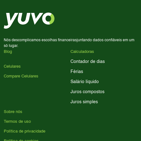
priorize a qualidade da câmera; se usa muitos apps, foque
em memória RAM e armazenamento; para jogos,
processador e bateria são essenciais. Use nossos filtros
para encontrar o celular ideal.
Nós descomplicamos escolhas financeiras
juntando dados confiáveis em um
só lugar.
Blog
Calculadoras
Contador de dias
Celulares
Férias
Compare Celulares
Salário líquido
Juros compostos
Juros simples
Sobre nós
Termos de uso
Política de privacidade