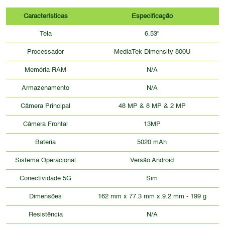
Características
Especificação
Tela
6.53"
Processador
MediaTek Dimensity 800U
Memória RAM
N/A
Armazenamento
N/A
Câmera Principal
48 MP & 8 MP & 2 MP
Câmera Frontal
13MP
Bateria
5020 mAh
Sistema Operacional
Versão Android
Conectividade 5G
Sim
Dimensões
162 mm x 77.3 mm x 9.2 mm - 199 g
Resistência
N/A