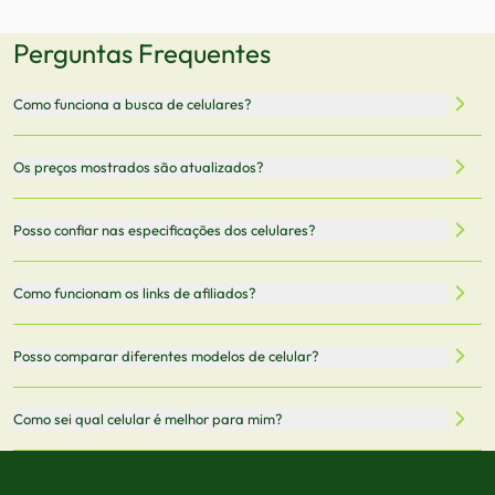
Perguntas Frequentes
Como funciona a busca de celulares?
Nossa plataforma permite que você busque e compare
Os preços mostrados são atualizados?
celulares de diferentes marcas e modelos. Você pode
filtrar por preço, características técnicas como
Sim, os preços são atualizados regularmente através de
Posso confiar nas especificações dos celulares?
armazenamento, memória RAM, bateria e conectividade
nossa integração com parceiros. No entanto,
5G.
recomendamos sempre verificar o preço final no site do
Todas as especificações técnicas são obtidas de fontes
Como funcionam os links de afiliados?
vendedor antes de finalizar sua compra.
oficiais dos fabricantes e verificadas pela nossa equipe.
Mantemos nosso banco de dados atualizado com as
Quando você clica em "Onde Comprar", pode ser
Posso comparar diferentes modelos de celular?
informações mais recentes de cada modelo.
redirecionado para lojas parceiras. Ao fazer uma compra
através desses links, podemos receber uma pequena
Sim! Você pode selecionar até 3 celulares para comparar
Como sei qual celular é melhor para mim?
comissão sem custo adicional para você.
lado a lado suas especificações, preços e características.
Use nossa ferramenta de comparação para tomar a melhor
Considere seu uso diário: se você tira muitas fotos,
decisão de compra.