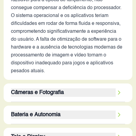
razoável para a época de lançamento, não
consegue compensar a deficiência do processador.
O sistema operacional e os aplicativos teriam
dificuldades em rodar de forma fluida e responsiva,
comprometendo significativamente a experiência
do usuário. A falta de otimização de software para o
hardware e a ausência de tecnologias modernas de
processamento de imagem e vídeo tornam o
dispositivo inadequado para jogos e aplicativos
pesados atuais.
Câmeras e Fotografia
As câmeras duplas (traseira e frontal) deste
Bateria e Autonomia
dispositivo, embora inovadoras em 2017,
apresentariam desempenho inferior em
A bateria de 4000 mAh, considerada de boa
comparação com os smartphones atuais. A