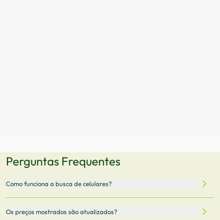
Perguntas Frequentes
Como funciona a busca de celulares?
Nossa plataforma permite que você busque e compare
Os preços mostrados são atualizados?
celulares de diferentes marcas e modelos. Você pode