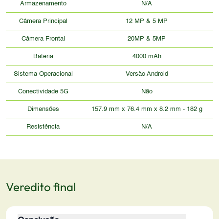
Armazenamento
N/A
Câmera Principal
12 MP & 5 MP
Câmera Frontal
20MP & 5MP
Bateria
4000 mAh
Sistema Operacional
Versão Android
Conectividade 5G
Não
Dimensões
157.9 mm x 76.4 mm x 8.2 mm - 182 g
Resistência
N/A
Veredito final