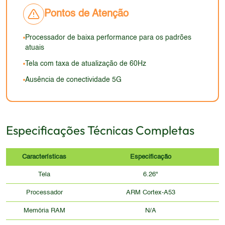
possível degradação da capacidade de
não estariam disponíveis, prejudicando a
entalhes reduzidos, tornaria o dispositivo menos
responsividade da tela em comparação com os
Pontos de Atenção
armazenamento de energia ao longo do tempo.
performance em situações desafiadoras de
atraente visualmente. A aparência geral não
dispositivos mais recentes.
iluminação.
corresponderia aos padrões de design
Processador de baixa performance para os padrões
contemporâneos, que priorizam linhas mais limpas,
atuais
materiais de alta qualidade e detalhes refinados.
Tela com taxa de atualização de 60Hz
Ausência de conectividade 5G
Especificações Técnicas Completas
Características
Especificação
Tela
6.26"
Processador
ARM Cortex-A53
Memória RAM
N/A