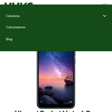
Celulares
Home
/
Celulares e Smartphones
/
Xiaomi Redmi Note 6 Pro
Calculadoras
Blog