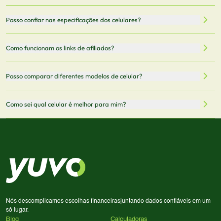
filtrar por preço, características técnicas como
Sim, os preços são atualizados regularmente através de
Posso confiar nas especificações dos celulares?
armazenamento, memória RAM, bateria e conectividade
nossa integração com parceiros. No entanto,
5G.
recomendamos sempre verificar o preço final no site do
Todas as especificações técnicas são obtidas de fontes
Como funcionam os links de afiliados?
vendedor antes de finalizar sua compra.
oficiais dos fabricantes e verificadas pela nossa equipe.
Mantemos nosso banco de dados atualizado com as
Quando você clica em "Onde Comprar", pode ser
Posso comparar diferentes modelos de celular?
informações mais recentes de cada modelo.
redirecionado para lojas parceiras. Ao fazer uma compra
através desses links, podemos receber uma pequena
Sim! Você pode selecionar até 3 celulares para comparar
Como sei qual celular é melhor para mim?
comissão sem custo adicional para você.
lado a lado suas especificações, preços e características.
Use nossa ferramenta de comparação para tomar a melhor
Considere seu uso diário: se você tira muitas fotos,
decisão de compra.
priorize a qualidade da câmera; se usa muitos apps, foque
em memória RAM e armazenamento; para jogos,
processador e bateria são essenciais. Use nossos filtros
para encontrar o celular ideal.
Nós descomplicamos escolhas financeiras
juntando dados confiáveis em um
só lugar.
Blog
Calculadoras