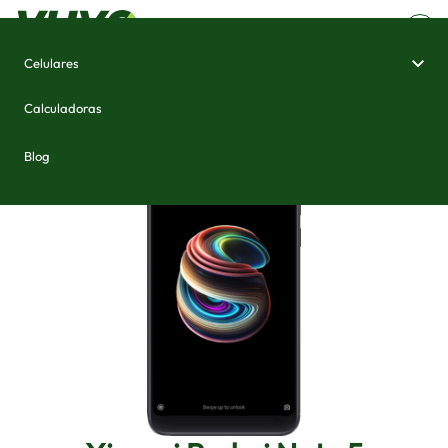
Celulares
Home
/
Celulares e Smartphones
/
Xiaomi Redmi Note 5
Calculadoras
Blog