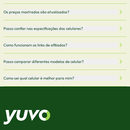
Nossa plataforma permite que você busque e compare
Os preços mostrados são atualizados?
celulares de diferentes marcas e modelos. Você pode
filtrar por preço, características técnicas como
Sim, os preços são atualizados regularmente através de
Posso confiar nas especificações dos celulares?
armazenamento, memória RAM, bateria e conectividade
nossa integração com parceiros. No entanto,
5G.
recomendamos sempre verificar o preço final no site do
Todas as especificações técnicas são obtidas de fontes
Como funcionam os links de afiliados?
vendedor antes de finalizar sua compra.
oficiais dos fabricantes e verificadas pela nossa equipe.
Mantemos nosso banco de dados atualizado com as
Quando você clica em "Onde Comprar", pode ser
Posso comparar diferentes modelos de celular?
informações mais recentes de cada modelo.
redirecionado para lojas parceiras. Ao fazer uma compra
através desses links, podemos receber uma pequena
Sim! Você pode selecionar até 3 celulares para comparar
Como sei qual celular é melhor para mim?
comissão sem custo adicional para você.
lado a lado suas especificações, preços e características.
Use nossa ferramenta de comparação para tomar a melhor
Considere seu uso diário: se você tira muitas fotos,
decisão de compra.
priorize a qualidade da câmera; se usa muitos apps, foque
em memória RAM e armazenamento; para jogos,
processador e bateria são essenciais. Use nossos filtros
para encontrar o celular ideal.