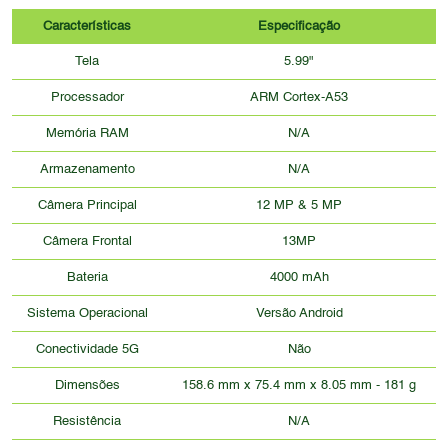
Características
Especificação
Tela
5.99"
Processador
ARM Cortex-A53
Memória RAM
N/A
Armazenamento
N/A
Câmera Principal
12 MP & 5 MP
Câmera Frontal
13MP
Bateria
4000 mAh
Sistema Operacional
Versão Android
Conectividade 5G
Não
Dimensões
158.6 mm x 75.4 mm x 8.05 mm - 181 g
Resistência
N/A