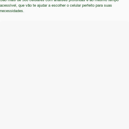
São mais de 500 celulares com análises profundas e ao mesmo tempo
procurar alternativas mais modernas e atualizadas.
acessível, que vão te ajudar a escolher o celular perfeito para suas
necessidades.