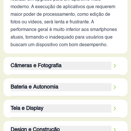
moderno. A execução de aplicativos que requerem
maior poder de processamento, como edição de
fotos ou vídeos, será lenta e frustrante. A
performance geral é muito inferior aos smartphones
atuais, tornando-o inadequado para usuários que
buscam um dispositivo com bom desempenho.
Câmeras e Fotografia
A câmera traseira de 13 MP e a frontal de 5 MP,
Bateria e Autonomia
embora adequadas para a época do lançamento,
são limitadas para os padrões atuais. A ausência de
A bateria de 4100 mAh era considerada de boa
estabilização óptica de imagem (OIS) pode resultar
Tela e Display
capacidade em 2016, oferecendo uma autonomia
em fotos e vídeos tremidos, especialmente em
razoável. Em 2026, ainda pode proporcionar um dia
condições de baixa luminosidade. A qualidade das
A tela de 5.5 polegadas com resolução Full HD
inteiro de uso moderado, mas a eficiência
imagens será inferior em comparação com os
Design e Construção