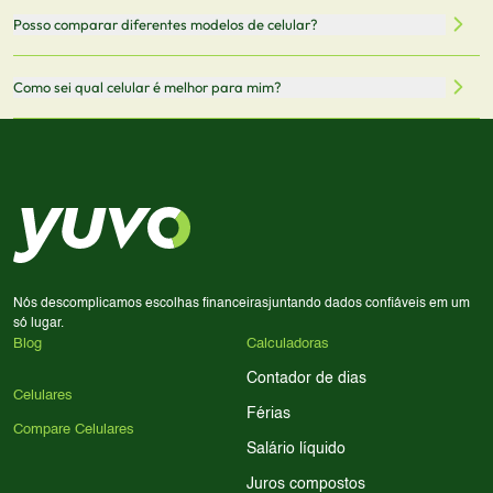
Mantemos nosso banco de dados atualizado com as
Quando você clica em "Onde Comprar", pode ser
Posso comparar diferentes modelos de celular?
informações mais recentes de cada modelo.
redirecionado para lojas parceiras. Ao fazer uma compra
através desses links, podemos receber uma pequena
Sim! Você pode selecionar até 3 celulares para comparar
Como sei qual celular é melhor para mim?
comissão sem custo adicional para você.
lado a lado suas especificações, preços e características.
Use nossa ferramenta de comparação para tomar a melhor
Considere seu uso diário: se você tira muitas fotos,
decisão de compra.
priorize a qualidade da câmera; se usa muitos apps, foque
em memória RAM e armazenamento; para jogos,
processador e bateria são essenciais. Use nossos filtros
para encontrar o celular ideal.
Nós descomplicamos escolhas financeiras
juntando dados confiáveis em um
só lugar.
Blog
Calculadoras
Contador de dias
Celulares
Férias
Compare Celulares
Salário líquido
Juros compostos