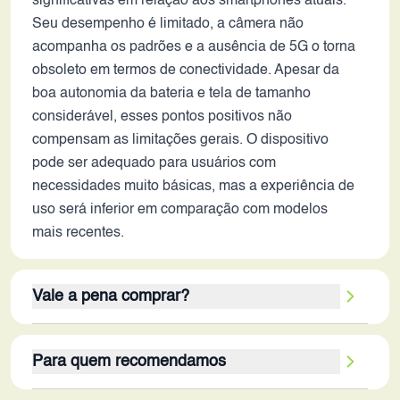
significativas em relação aos smartphones atuais.
Seu desempenho é limitado, a câmera não
acompanha os padrões e a ausência de 5G o torna
obsoleto em termos de conectividade. Apesar da
boa autonomia da bateria e tela de tamanho
considerável, esses pontos positivos não
compensam as limitações gerais. O dispositivo
pode ser adequado para usuários com
necessidades muito básicas, mas a experiência de
uso será inferior em comparação com modelos
mais recentes.
Vale a pena comprar?
O Redmi Note 4, em 2026, não é a melhor opção
Para quem recomendamos
para a maioria dos usuários. Seus pontos fortes,
como bateria de longa duração, não compensam