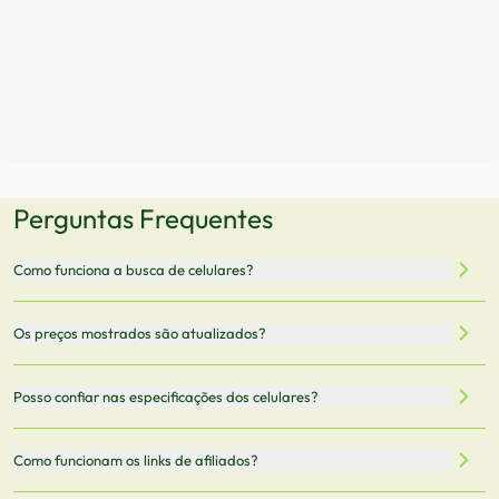
Perguntas Frequentes
Como funciona a busca de celulares?
Nossa plataforma permite que você busque e compare
Os preços mostrados são atualizados?
celulares de diferentes marcas e modelos. Você pode
filtrar por preço, características técnicas como
Sim, os preços são atualizados regularmente através de
Posso confiar nas especificações dos celulares?
armazenamento, memória RAM, bateria e conectividade
nossa integração com parceiros. No entanto,
5G.
recomendamos sempre verificar o preço final no site do
Todas as especificações técnicas são obtidas de fontes
Como funcionam os links de afiliados?
vendedor antes de finalizar sua compra.
oficiais dos fabricantes e verificadas pela nossa equipe.