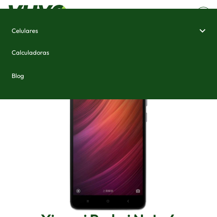
Celulares
Home
/
Celulares e Smartphones
/
Xiaomi Redmi Note 4
Calculadoras
Blog