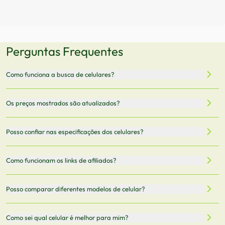
Perguntas Frequentes
Como funciona a busca de celulares?
Nossa plataforma permite que você busque e compare
Os preços mostrados são atualizados?
celulares de diferentes marcas e modelos. Você pode
filtrar por preço, características técnicas como
Sim, os preços são atualizados regularmente através de
Posso confiar nas especificações dos celulares?
armazenamento, memória RAM, bateria e conectividade
nossa integração com parceiros. No entanto,
5G.
recomendamos sempre verificar o preço final no site do
Todas as especificações técnicas são obtidas de fontes
Como funcionam os links de afiliados?
vendedor antes de finalizar sua compra.
oficiais dos fabricantes e verificadas pela nossa equipe.
Mantemos nosso banco de dados atualizado com as
Quando você clica em "Onde Comprar", pode ser
Posso comparar diferentes modelos de celular?
informações mais recentes de cada modelo.
redirecionado para lojas parceiras. Ao fazer uma compra
através desses links, podemos receber uma pequena
Sim! Você pode selecionar até 3 celulares para comparar
Como sei qual celular é melhor para mim?
comissão sem custo adicional para você.