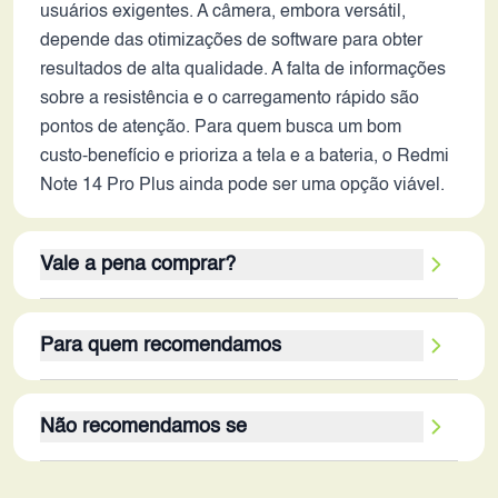
usuários exigentes. A câmera, embora versátil,
depende das otimizações de software para obter
resultados de alta qualidade. A falta de informações
sobre a resistência e o carregamento rápido são
pontos de atenção. Para quem busca um bom
custo-benefício e prioriza a tela e a bateria, o Redmi
Note 14 Pro Plus ainda pode ser uma opção viável.
Vale a pena comprar?
O Redmi Note 14 Pro Plus, em 2026, ainda pode
Para quem recomendamos
ser uma escolha interessante para determinados
usuários. Seus pontos fortes residem em sua tela
O Redmi Note 14 Pro Plus é ideal para usuários
AMOLED de 120Hz, que proporciona uma
Não recomendamos se
que buscam um smartphone com bom
experiência visual fluida e imersiva, ideal para
desempenho, tela de alta qualidade e bateria de
consumo de mídia e jogos. A bateria de longa
O Redmi Note 14 Pro Plus, em 2026, não é
longa duração, sem gastar muito. Ele é adequado
duração é outro ponto positivo, garantindo um uso