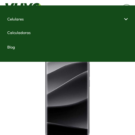
Celulares
Home
/
Celulares e Smartphones
/
Xiaomi Redmi Note 14 Pro Plus (India)
Calculadoras
Blog