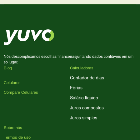
lado a lado suas especificações, preços e características.
Use nossa ferramenta de comparação para tomar a melhor
Considere seu uso diário: se você tira muitas fotos,
decisão de compra.
priorize a qualidade da câmera; se usa muitos apps, foque
em memória RAM e armazenamento; para jogos,
processador e bateria são essenciais. Use nossos filtros
para encontrar o celular ideal.
Nós descomplicamos escolhas financeiras
juntando dados confiáveis em um
só lugar.
Blog
Calculadoras
Contador de dias
Celulares
Férias
Compare Celulares
Salário líquido
Juros compostos
Juros simples
Sobre nós
Termos de uso