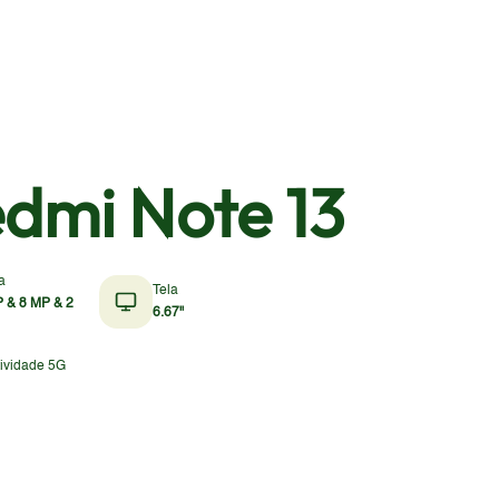
dmi Note 13
a
Tela
 & 8 MP & 2
6.67"
ividade 5G