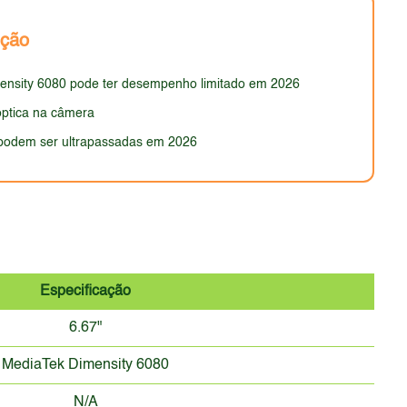
A ausência de certificação IP (resistência à água e
nção
 dimensões e peso, deve ser atraente e funcional,
ensity 6080 pode ter desempenho limitado em 2026
óptica na câmera
 podem ser ultrapassadas em 2026
Especificação
6.67"
MediaTek Dimensity 6080
N/A