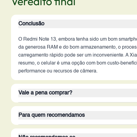
Veredito final
Conclusão
O Redmi Note 13, embora tenha sido um bom smartpho
da generosa RAM e do bom armazenamento, o processado
carregamento rápido pode ser um inconveniente. A Xia
resumo, o celular é uma opção com bom custo-benefí
performance ou recursos de câmera.
Vale a pena comprar?
Considerando o cenário de 2026, o Redmi Note 13 pod
Para quem recomendamos
RAM generosa e o bom armazenamento, oferecem uma e
corresponder às expectativas de usuários acostumados 
O Redmi Note 13 é ideal para o público que busca um 
dispositivo dependerá das prioridades do usuário e do 