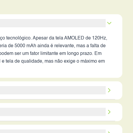
nço tecnológico. Apesar da tela AMOLED de 120Hz,
ia de 5000 mAh ainda é relevante, mas a falta de
podem ser um fator limitante em longo prazo. Em
 e tela de qualidade, mas não exige o máximo em
essalvas. Os pontos fortes, como a tela AMOLED, a
processador e a qualidade da câmera podem não
nto positivo. Portanto, a decisão de adquirir o
da tela e a autonomia da bateria. Usuários que
e valer a pena, caso contrário, existem opções mais