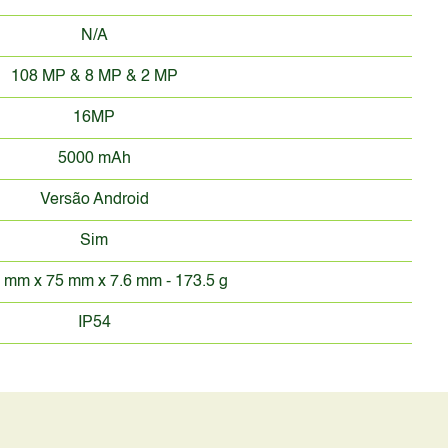
N/A
108 MP & 8 MP & 2 MP
16MP
5000 mAh
Versão Android
Sim
 mm x 75 mm x 7.6 mm - 173.5 g
IP54