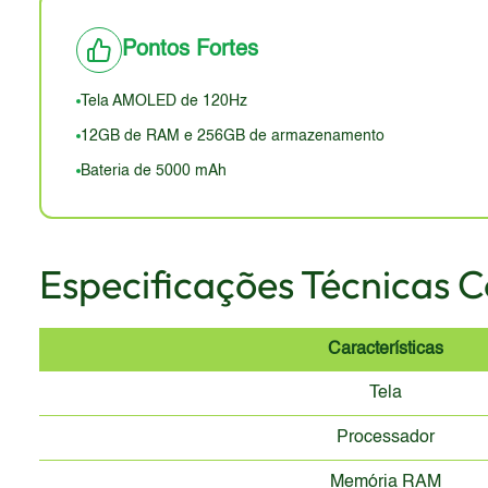
atrativos do dispositivo.
A durabilidade dependerá dos materiais utilizados e da
Pontos Fortes
poeira) pode ser uma desvantagem em comparação com 
mas a percepção de "premium" dependerá dos materiai
Tela AMOLED de 120Hz
12GB de RAM e 256GB de armazenamento
Bateria de 5000 mAh
Especificações Técnicas 
Características
Tela
Processador
Memória RAM