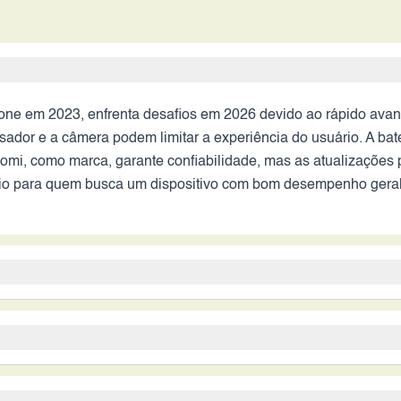
ne em 2023, enfrenta desafios em 2026 devido ao rápido ava
r e a câmera podem limitar a experiência do usuário. A bater
omi, como marca, garante confiabilidade, mas as atualizações 
cio para quem busca um dispositivo com bom desempenho geral
e ainda ser uma opção válida para alguns usuários, mas com r
xperiência de uso agradável. No entanto, a performance do 
com as tecnologias de 2026. A bateria de longa duração é um po
smartphone com bom custo-benefício, que prioriza a qualidade 
preço praticado no mercado. Se o preço for muito atrativo, pod