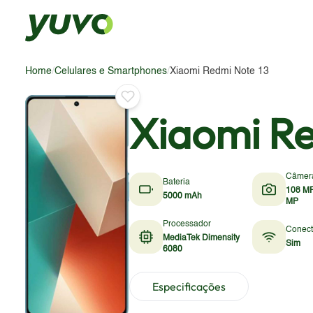
Home
/
Celulares e Smartphones
/
Xiaomi Redmi Note 13
Xiaomi Re
Câmer
Bateria
108 MP
5000 mAh
MP
Processador
Conect
MediaTek Dimensity
Sim
6080
Especificações