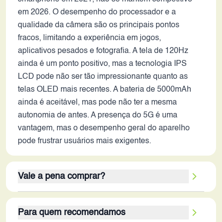
em 2026. O desempenho do processador e a
qualidade da câmera são os principais pontos
fracos, limitando a experiência em jogos,
aplicativos pesados e fotografia. A tela de 120Hz
ainda é um ponto positivo, mas a tecnologia IPS
LCD pode não ser tão impressionante quanto as
telas OLED mais recentes. A bateria de 5000mAh
ainda é aceitável, mas pode não ter a mesma
autonomia de antes. A presença do 5G é uma
vantagem, mas o desempenho geral do aparelho
pode frustrar usuários mais exigentes.
Vale a pena comprar?
A resposta sobre valer a pena dependerá muito das
Para quem recomendamos
necessidades e expectativas do usuário. O