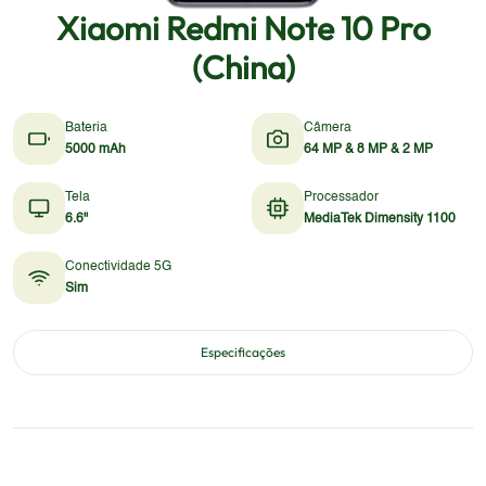
Xiaomi Redmi Note 10 Pro
(China)
Bateria
Câmera
5000 mAh
64 MP & 8 MP & 2 MP
Tela
Processador
6.6"
MediaTek Dimensity 1100
Conectividade 5G
Sim
Especificações