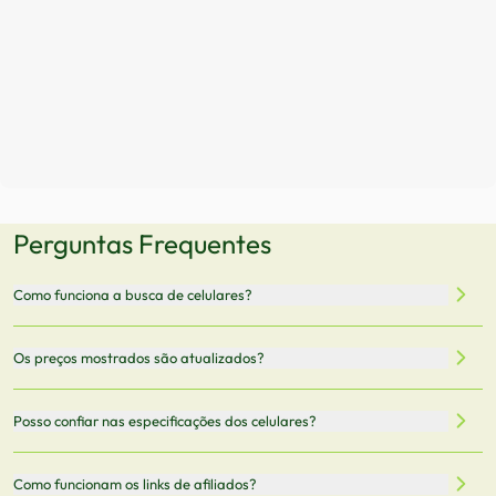
Perguntas Frequentes
Como funciona a busca de celulares?
Nossa plataforma permite que você busque e compare
Os preços mostrados são atualizados?
celulares de diferentes marcas e modelos. Você pode
filtrar por preço, características técnicas como
Sim, os preços são atualizados regularmente através de
Posso confiar nas especificações dos celulares?
armazenamento, memória RAM, bateria e conectividade
nossa integração com parceiros. No entanto,
5G.
recomendamos sempre verificar o preço final no site do
Todas as especificações técnicas são obtidas de fontes
Como funcionam os links de afiliados?
vendedor antes de finalizar sua compra.