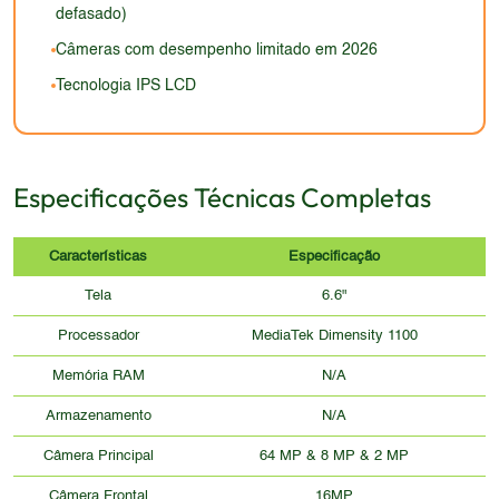
defasado)
Câmeras com desempenho limitado em 2026
Tecnologia IPS LCD
Especificações Técnicas Completas
Características
Especificação
Tela
6.6"
Processador
MediaTek Dimensity 1100
Memória RAM
N/A
Armazenamento
N/A
Câmera Principal
64 MP & 8 MP & 2 MP
Câmera Frontal
16MP