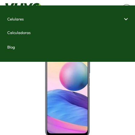
Celulares
Home
/
Celulares e Smartphones
/
Xiaomi Redmi Note 10 Pro (China)
Calculadoras
Blog