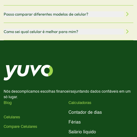
oficiais dos fabricantes e verificadas pela nossa equipe.
Mantemos nosso banco de dados atualizado com as
Quando você clica em "Onde Comprar", pode ser
Posso comparar diferentes modelos de celular?
informações mais recentes de cada modelo.
redirecionado para lojas parceiras. Ao fazer uma compra
através desses links, podemos receber uma pequena
Sim! Você pode selecionar até 3 celulares para comparar
Como sei qual celular é melhor para mim?
comissão sem custo adicional para você.
lado a lado suas especificações, preços e características.
Use nossa ferramenta de comparação para tomar a melhor
Considere seu uso diário: se você tira muitas fotos,
decisão de compra.
priorize a qualidade da câmera; se usa muitos apps, foque
em memória RAM e armazenamento; para jogos,
processador e bateria são essenciais. Use nossos filtros
para encontrar o celular ideal.
Nós descomplicamos escolhas financeiras
juntando dados confiáveis em um
só lugar.
Blog
Calculadoras
Contador de dias
Celulares
Férias
Compare Celulares
Salário líquido