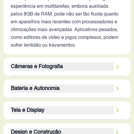
experiência em multitarefas, embora auxiliada
pelos 8GB de RAM, pode não ser tão fluida quanto
em aparelhos mais recentes com processadores e
otimizações mais avançadas. Aplicativos pesados,
como editores de vídeo e jogos complexos, podem
sofrer lentidão ou travamentos.
Câmeras e Fotografia
A configuração de câmera traseira, com sensor
Bateria e Autonomia
principal de 64MP e câmeras secundárias, pode
entregar fotos razoáveis em boas condições de
A bateria de 5000 mAh ainda oferece uma boa
iluminação. A ausência de estabilização óptica
Tela e Display
capacidade, mas a eficiência energética do
(OIS) pode resultar em fotos com menor nitidez e
processador e a otimização de software podem ter
vídeos com tremidos. Em 2026, a qualidade geral
A tela de 6.6 polegadas com resolução de 1080 x
um impacto significativo na autonomia em 2026. O
das fotos e vídeos provavelmente não se compara à
Design e Construção
2400 pixels e taxa de atualização de 120Hz ainda