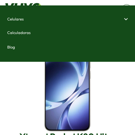
Celulares
Home
/
Celulares e Smartphones
/
Xiaomi Redmi K80 Ultra
Calculadoras
Blog