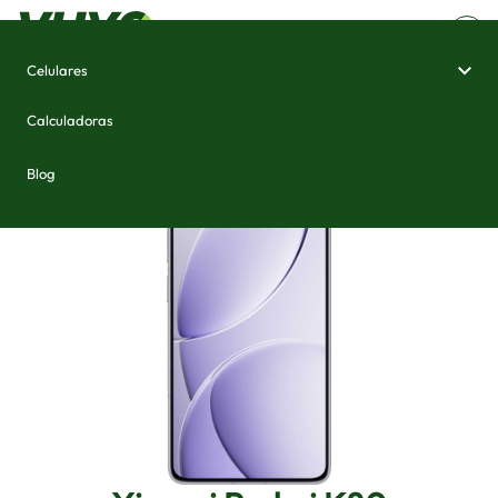
Celulares
Home
/
Celulares e Smartphones
/
Xiaomi Redmi K80
Calculadoras
Blog