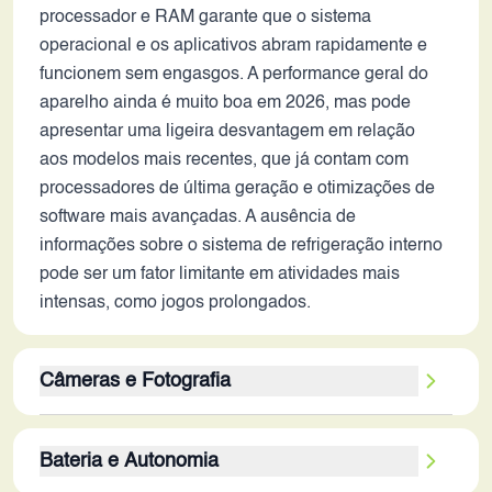
processador e RAM garante que o sistema
operacional e os aplicativos abram rapidamente e
funcionem sem engasgos. A performance geral do
aparelho ainda é muito boa em 2026, mas pode
apresentar uma ligeira desvantagem em relação
aos modelos mais recentes, que já contam com
processadores de última geração e otimizações de
software mais avançadas. A ausência de
informações sobre o sistema de refrigeração interno
pode ser um fator limitante em atividades mais
intensas, como jogos prolongados.
Câmeras e Fotografia
A configuração da câmera traseira, com sensor
Bateria e Autonomia
principal de 50MP e um sensor secundário de 8MP,