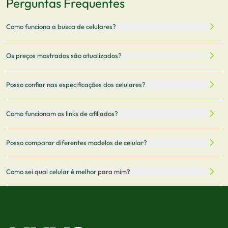
Perguntas Frequentes
Como funciona a busca de celulares?
Nossa plataforma permite que você busque e compare
Os preços mostrados são atualizados?
celulares de diferentes marcas e modelos. Você pode
filtrar por preço, características técnicas como
Sim, os preços são atualizados regularmente através de
Posso confiar nas especificações dos celulares?
armazenamento, memória RAM, bateria e conectividade
nossa integração com parceiros. No entanto,
5G.
recomendamos sempre verificar o preço final no site do
Todas as especificações técnicas são obtidas de fontes
Como funcionam os links de afiliados?
vendedor antes de finalizar sua compra.
oficiais dos fabricantes e verificadas pela nossa equipe.
Mantemos nosso banco de dados atualizado com as
Quando você clica em "Onde Comprar", pode ser
Posso comparar diferentes modelos de celular?
informações mais recentes de cada modelo.
redirecionado para lojas parceiras. Ao fazer uma compra
através desses links, podemos receber uma pequena
Sim! Você pode selecionar até 3 celulares para comparar
Como sei qual celular é melhor para mim?
comissão sem custo adicional para você.
lado a lado suas especificações, preços e características.
Use nossa ferramenta de comparação para tomar a melhor
Considere seu uso diário: se você tira muitas fotos,
decisão de compra.
priorize a qualidade da câmera; se usa muitos apps, foque
em memória RAM e armazenamento; para jogos,