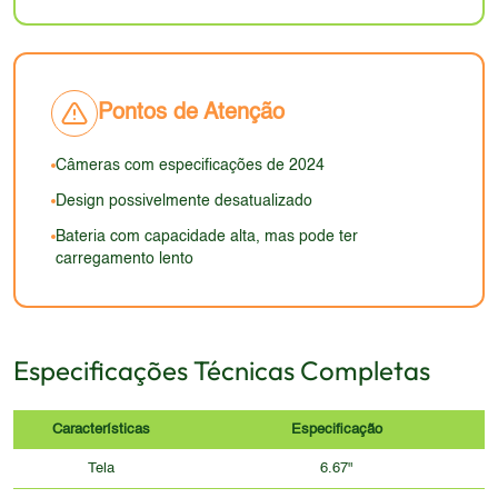
acabamentos mais sofisticados. A ergonomia deve
externos devem ser bons.
ser boa, mas o design pode não ser o principal
atrativo do aparelho.
Pontos de Atenção
Câmeras com especificações de 2024
Design possivelmente desatualizado
Bateria com capacidade alta, mas pode ter
carregamento lento
Especificações Técnicas Completas
Características
Especificação
Tela
6.67"