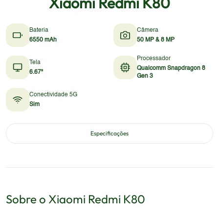
Xiaomi Redmi K80
Bateria
Câmera
6550 mAh
50 MP & 8 MP
Processador
Tela
Qualcomm Snapdragon 8
6.67"
Gen 3
Conectividade 5G
Sim
Especificações
Sobre o
Xiaomi
Redmi K80