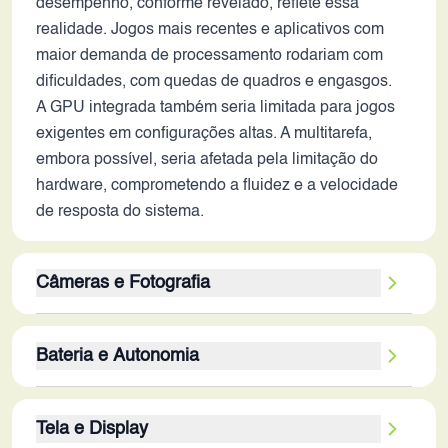
desempenho, conforme revelado, reflete essa
realidade. Jogos mais recentes e aplicativos com
maior demanda de processamento rodariam com
dificuldades, com quedas de quadros e engasgos.
A GPU integrada também seria limitada para jogos
exigentes em configurações altas. A multitarefa,
embora possível, seria afetada pela limitação do
hardware, comprometendo a fluidez e a velocidade
de resposta do sistema.
Câmeras e Fotografia
A configuração de câmera quádrupla com sensor
Bateria e Autonomia
principal de 64MP era um atrativo em 2020. Em
2026, a qualidade de imagem estaria comprometida
A bateria de 4500 mAh é uma capacidade razoável,
pela ausência de recursos como estabilização
Tela e Display
mas não impressionante para os padrões de 2026.
óptica de imagem (OIS) e pelo desempenho inferior