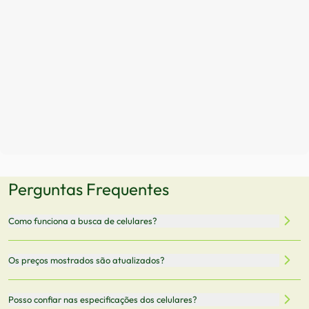
Perguntas Frequentes
Como funciona a busca de celulares?
Nossa plataforma permite que você busque e compare
Os preços mostrados são atualizados?
celulares de diferentes marcas e modelos. Você pode
filtrar por preço, características técnicas como
Sim, os preços são atualizados regularmente através de
Posso confiar nas especificações dos celulares?
armazenamento, memória RAM, bateria e conectividade