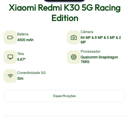
Xiaomi Redmi K30 5G Racing
Edition
Câmera
Bateria
64 MP & 8 MP & 5 MP & 2
4500 mAh
MP
Processador
Tela
Qualcomm Snapdragon
6.67"
768G
Conectividade 5G
Sim
Especificações