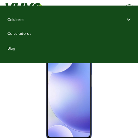
Celulares
Home
/
Celulares e Smartphones
/
Xiaomi Redmi K30 5G Racing Edition
Calculadoras
Blog