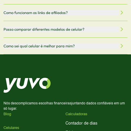
nossa integração com parceiros. No entanto,
5G.
recomendamos sempre verificar o preço final no site do
Todas as especificações técnicas são obtidas de fontes
Como funcionam os links de afiliados?
vendedor antes de finalizar sua compra.
oficiais dos fabricantes e verificadas pela nossa equipe.
Mantemos nosso banco de dados atualizado com as
Quando você clica em "Onde Comprar", pode ser
Posso comparar diferentes modelos de celular?
informações mais recentes de cada modelo.
redirecionado para lojas parceiras. Ao fazer uma compra
através desses links, podemos receber uma pequena
Sim! Você pode selecionar até 3 celulares para comparar
Como sei qual celular é melhor para mim?
comissão sem custo adicional para você.
lado a lado suas especificações, preços e características.
Use nossa ferramenta de comparação para tomar a melhor
Considere seu uso diário: se você tira muitas fotos,
decisão de compra.
priorize a qualidade da câmera; se usa muitos apps, foque
em memória RAM e armazenamento; para jogos,
processador e bateria são essenciais. Use nossos filtros
para encontrar o celular ideal.
Nós descomplicamos escolhas financeiras
juntando dados confiáveis em um
só lugar.
Blog
Calculadoras
Contador de dias
Celulares