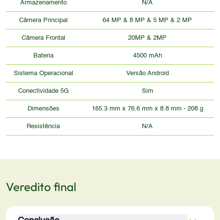
Armazenamento
N/A
Câmera Principal
64 MP & 8 MP & 5 MP & 2 MP
Câmera Frontal
20MP & 2MP
Bateria
4500 mAh
Sistema Operacional
Versão Android
Conectividade 5G
Sim
Dimensões
165.3 mm x 76.6 mm x 8.8 mm - 208 g
Resistência
N/A
Veredito final