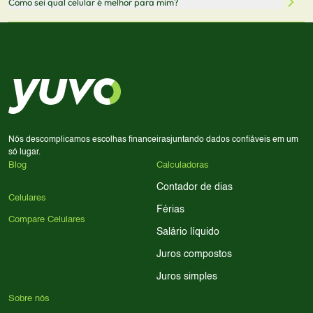
Como sei qual celular é melhor para mim?
comissão sem custo adicional para você.
lado a lado suas especificações, preços e características.
Use nossa ferramenta de comparação para tomar a melhor
Considere seu uso diário: se você tira muitas fotos,
decisão de compra.
priorize a qualidade da câmera; se usa muitos apps, foque
em memória RAM e armazenamento; para jogos,
processador e bateria são essenciais. Use nossos filtros
para encontrar o celular ideal.
Nós descomplicamos escolhas financeiras
juntando dados confiáveis em um
só lugar.
Blog
Calculadoras
Contador de dias
Celulares
Férias
Compare Celulares
Salário líquido
Juros compostos
Juros simples
Sobre nós