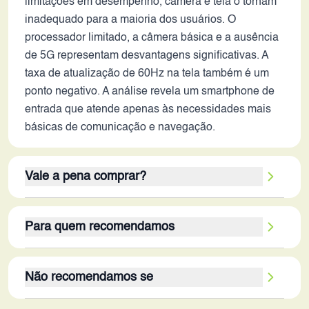
limitações em desempenho, câmera e tela o tornam
inadequado para a maioria dos usuários. O
processador limitado, a câmera básica e a ausência
de 5G representam desvantagens significativas. A
taxa de atualização de 60Hz na tela também é um
ponto negativo. A análise revela um smartphone de
entrada que atende apenas às necessidades mais
básicas de comunicação e navegação.
Vale a pena comprar?
Considerando os critérios analisados, o Redmi A2
Para quem recomendamos
não se destaca em 2026. Seus pontos fortes, como
a bateria de longa duração, não compensam as
O público-alvo para o Redmi A2 em 2026 são
diversas limitações em desempenho, câmera, tela e
Não recomendamos se
usuários com necessidades muito básicas, como
conectividade. Outras opções de smartphones no
idosos ou pessoas que precisam de um celular
mercado oferecem melhor performance, câmeras