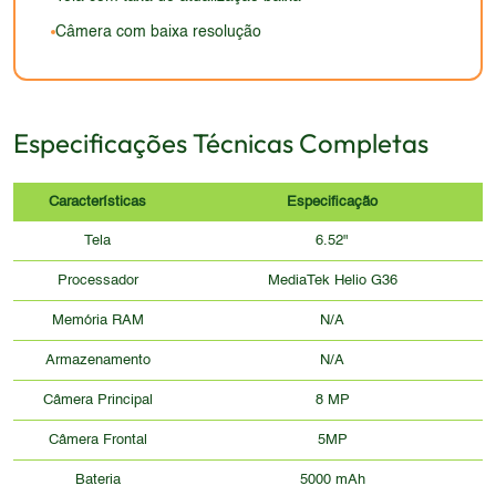
depende da qualidade dos materiais e da
Câmera com baixa resolução
construção.
Especificações Técnicas Completas
Características
Especificação
Tela
6.52"
Processador
MediaTek Helio G36
Memória RAM
N/A
Armazenamento
N/A
Câmera Principal
8 MP
Câmera Frontal
5MP
Bateria
5000 mAh