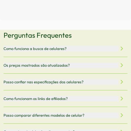
Perguntas Frequentes
Como funciona a busca de celulares?
Nossa plataforma permite que você busque e compare
Os preços mostrados são atualizados?
celulares de diferentes marcas e modelos. Você pode
filtrar por preço, características técnicas como
Sim, os preços são atualizados regularmente através de
Posso confiar nas especificações dos celulares?
armazenamento, memória RAM, bateria e conectividade
nossa integração com parceiros. No entanto,
5G.
recomendamos sempre verificar o preço final no site do
Todas as especificações técnicas são obtidas de fontes
Como funcionam os links de afiliados?
vendedor antes de finalizar sua compra.
oficiais dos fabricantes e verificadas pela nossa equipe.
Mantemos nosso banco de dados atualizado com as
Quando você clica em "Onde Comprar", pode ser
Posso comparar diferentes modelos de celular?
informações mais recentes de cada modelo.
redirecionado para lojas parceiras. Ao fazer uma compra
através desses links, podemos receber uma pequena
Sim! Você pode selecionar até 3 celulares para comparar