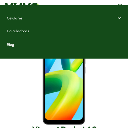
Celulares
Home
/
Celulares e Smartphones
/
Xiaomi Redmi A2
Calculadoras
Blog