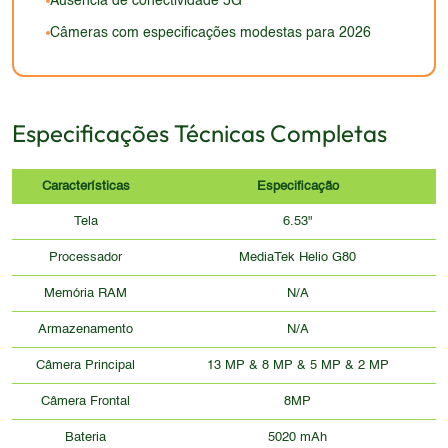
Ausência de conectividade 5G
Câmeras com especificações modestas para 2026
Especificações Técnicas Completas
Características
Especificação
Tela
6.53"
Processador
MediaTek Helio G80
Memória RAM
N/A
Armazenamento
N/A
Câmera Principal
13 MP & 8 MP & 5 MP & 2 MP
Câmera Frontal
8MP
Bateria
5020 mAh