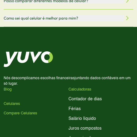
Posso comparar diferentes modelos de celular?
informações mais recentes de cada modelo.
redirecionado para lojas parceiras. Ao fazer uma compra
através desses links, podemos receber uma pequena
Sim! Você pode selecionar até 3 celulares para comparar
Como sei qual celular é melhor para mim?
comissão sem custo adicional para você.
lado a lado suas especificações, preços e características.
Use nossa ferramenta de comparação para tomar a melhor
Considere seu uso diário: se você tira muitas fotos,
decisão de compra.
priorize a qualidade da câmera; se usa muitos apps, foque
em memória RAM e armazenamento; para jogos,
processador e bateria são essenciais. Use nossos filtros
para encontrar o celular ideal.
Nós descomplicamos escolhas financeiras
juntando dados confiáveis em um
só lugar.
Blog
Calculadoras
Contador de dias
Celulares
Férias
Compare Celulares
Salário líquido
Juros compostos