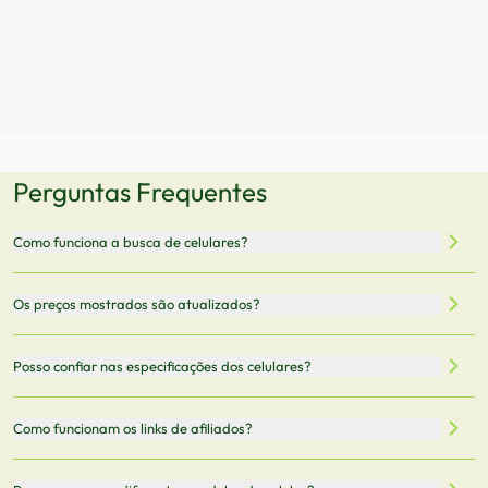
Perguntas Frequentes
Como funciona a busca de celulares?
Nossa plataforma permite que você busque e compare
Os preços mostrados são atualizados?
celulares de diferentes marcas e modelos. Você pode
filtrar por preço, características técnicas como
Sim, os preços são atualizados regularmente através de
Posso confiar nas especificações dos celulares?
armazenamento, memória RAM, bateria e conectividade
nossa integração com parceiros. No entanto,
5G.
recomendamos sempre verificar o preço final no site do
Todas as especificações técnicas são obtidas de fontes
Como funcionam os links de afiliados?
vendedor antes de finalizar sua compra.
oficiais dos fabricantes e verificadas pela nossa equipe.
Mantemos nosso banco de dados atualizado com as
Quando você clica em "Onde Comprar", pode ser