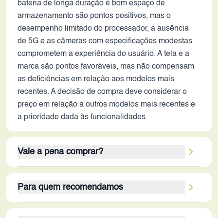
bateria de longa duração e bom espaço de
armazenamento são pontos positivos, mas o
desempenho limitado do processador, a ausência
de 5G e as câmeras com especificações modestas
comprometem a experiência do usuário. A tela e a
marca são pontos favoráveis, mas não compensam
as deficiências em relação aos modelos mais
recentes. A decisão de compra deve considerar o
preço em relação a outros modelos mais recentes e
a prioridade dada às funcionalidades.
Vale a pena comprar?
O Redmi 9 Prime, em 2026, não se destaca como
Para quem recomendamos
uma excelente opção, mesmo considerando o seu
lançamento. Os pontos fortes, como a bateria de
O Redmi 9 Prime é recomendado para usuários
longa duração e o armazenamento interno, são