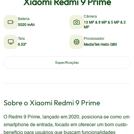
Xiaomi Redmi 9 Prime
Câmera
Bateria
13 MP & 8 MP & 5 MP & 2
5020 mAh
MP
Tela
Processador
6.53"
MediaTek Helio G80
Especificações
Sobre o
Xiaomi
Redmi 9 Prime
O Redmi 9 Prime, lançado em 2020, posiciona-se como um
smartphone de entrada, focado em oferecer um bom custo-
benefício para usuários que buscam funcionalidades