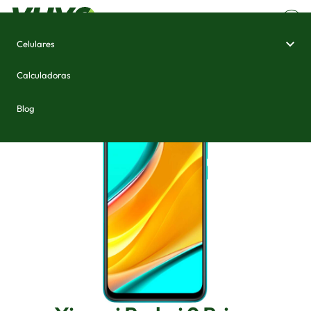
Celulares
Home
/
Celulares e Smartphones
/
Xiaomi Redmi 9 Prime
Calculadoras
Blog