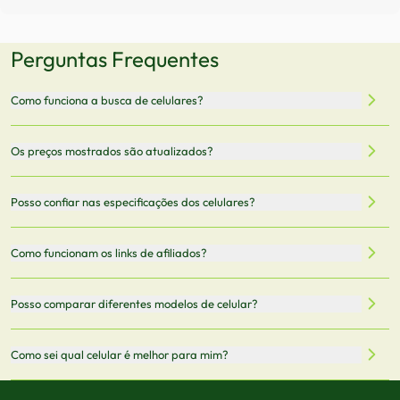
Perguntas Frequentes
Como funciona a busca de celulares?
Nossa plataforma permite que você busque e compare
Os preços mostrados são atualizados?
celulares de diferentes marcas e modelos. Você pode
filtrar por preço, características técnicas como
Sim, os preços são atualizados regularmente através de
Posso confiar nas especificações dos celulares?
armazenamento, memória RAM, bateria e conectividade
nossa integração com parceiros. No entanto,
5G.
recomendamos sempre verificar o preço final no site do
Todas as especificações técnicas são obtidas de fontes
Como funcionam os links de afiliados?
vendedor antes de finalizar sua compra.
oficiais dos fabricantes e verificadas pela nossa equipe.
Mantemos nosso banco de dados atualizado com as
Quando você clica em "Onde Comprar", pode ser
Posso comparar diferentes modelos de celular?
informações mais recentes de cada modelo.
redirecionado para lojas parceiras. Ao fazer uma compra
através desses links, podemos receber uma pequena
Sim! Você pode selecionar até 3 celulares para comparar
Como sei qual celular é melhor para mim?
comissão sem custo adicional para você.
lado a lado suas especificações, preços e características.
Use nossa ferramenta de comparação para tomar a melhor
Considere seu uso diário: se você tira muitas fotos,