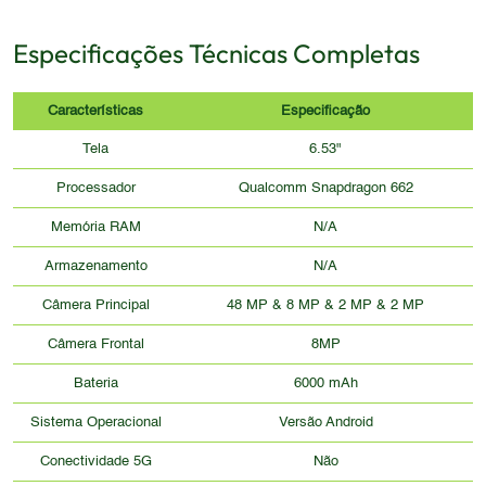
Especificações Técnicas Completas
Características
Especificação
Tela
6.53"
Processador
Qualcomm Snapdragon 662
Memória RAM
N/A
Armazenamento
N/A
Câmera Principal
48 MP & 8 MP & 2 MP & 2 MP
Câmera Frontal
8MP
Bateria
6000 mAh
Sistema Operacional
Versão Android
Conectividade 5G
Não