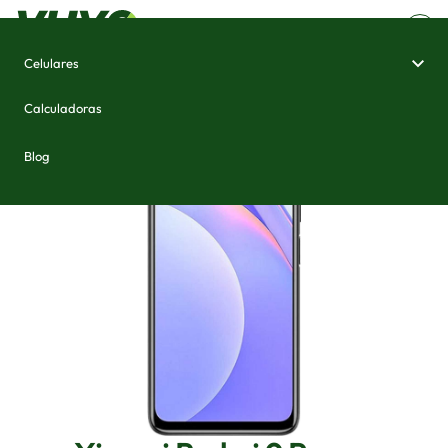
Celulares
Home
/
Celulares e Smartphones
/
Xiaomi Redmi 9 Power
Calculadoras
Blog