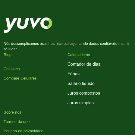
decisão de compra.
priorize a qualidade da câmera; se usa muitos apps, foque
em memória RAM e armazenamento; para jogos,
processador e bateria são essenciais. Use nossos filtros
para encontrar o celular ideal.
Nós descomplicamos escolhas financeiras
juntando dados confiáveis em um
só lugar.
Blog
Calculadoras
Contador de dias
Celulares
Férias
Compare Celulares
Salário líquido
Juros compostos
Juros simples
Sobre nós
Termos de uso
Política de privacidade