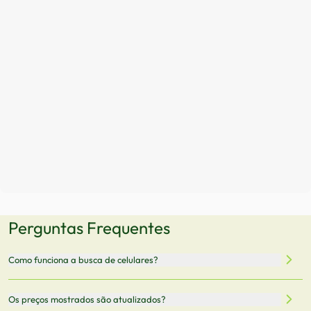
Perguntas Frequentes
Como funciona a busca de celulares?
Nossa plataforma permite que você busque e compare
Os preços mostrados são atualizados?
celulares de diferentes marcas e modelos. Você pode