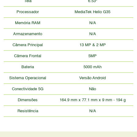
Tela
6.53"
Processador
MediaTek Helio G35
Memória RAM
N/A
Armazenamento
N/A
Câmera Principal
13 MP & 2 MP
Câmera Frontal
5MP
Bateria
5000 mAh
Sistema Operacional
Versão Android
Conectividade 5G
Não
Dimensões
164.9 mm x 77.1 mm x 9 mm - 194 g
Resistência
N/A