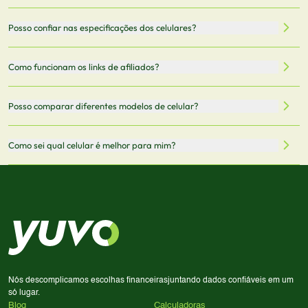
filtrar por preço, características técnicas como
Sim, os preços são atualizados regularmente através de
Posso confiar nas especificações dos celulares?
armazenamento, memória RAM, bateria e conectividade
nossa integração com parceiros. No entanto,
5G.
recomendamos sempre verificar o preço final no site do
Todas as especificações técnicas são obtidas de fontes
Como funcionam os links de afiliados?
vendedor antes de finalizar sua compra.
oficiais dos fabricantes e verificadas pela nossa equipe.
Mantemos nosso banco de dados atualizado com as
Quando você clica em "Onde Comprar", pode ser
Posso comparar diferentes modelos de celular?
informações mais recentes de cada modelo.
redirecionado para lojas parceiras. Ao fazer uma compra
através desses links, podemos receber uma pequena
Sim! Você pode selecionar até 3 celulares para comparar
Como sei qual celular é melhor para mim?
comissão sem custo adicional para você.
lado a lado suas especificações, preços e características.
Use nossa ferramenta de comparação para tomar a melhor
Considere seu uso diário: se você tira muitas fotos,
decisão de compra.
priorize a qualidade da câmera; se usa muitos apps, foque
em memória RAM e armazenamento; para jogos,
processador e bateria são essenciais. Use nossos filtros
para encontrar o celular ideal.
Nós descomplicamos escolhas financeiras
juntando dados confiáveis em um
só lugar.
Blog
Calculadoras