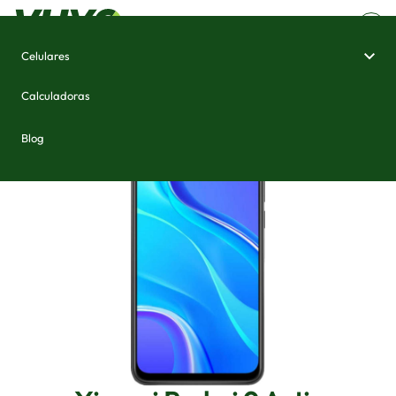
Celulares
Home
/
Celulares e Smartphones
/
Xiaomi Redmi 9 Activ
Calculadoras
Blog