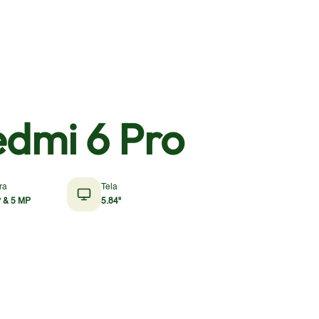
edmi 6 Pro
ra
Tela
 & 5 MP
5.84"