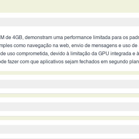
 de 4GB, demonstram uma performance limitada para os padrõ
ples como navegação na web, envio de mensagens e uso de apl
 de uso comprometida, devido à limitação da GPU integrada e à
e fazer com que aplicativos sejam fechados em segundo plano
alidades básicas de fotografia. Espera-se que a qualidade da
ização óptica de imagem (OIS) e modos de captura avançados,
os com alta qualidade em geral. A câmera frontal de 5MP é ade
mente oferecendo uma boa autonomia para uso moderado. No ent
rmance de vídeo provavelmente é limitada, com baixa resolução
ação da bateria. O tempo de carregamento provavelmente é lent
 indica que a recarga da bateria pode levar um tempo consider