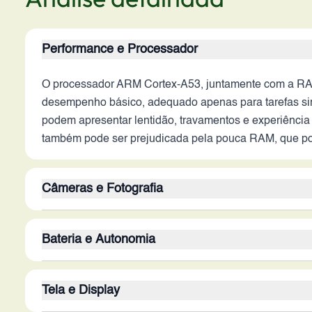
Performance e Processador
O processador ARM Cortex-A53, juntamente com a RAM
desempenho básico, adequado apenas para tarefas sim
podem apresentar lentidão, travamentos e experiência
também pode ser prejudicada pela pouca RAM, que pod
Câmeras e Fotografia
As câmeras traseiras de 12MP e 5MP oferecem funcion
Bateria e Autonomia
iluminação, mas a ausência de recursos como estabil
fotografar em ambientes com pouca luz e de obter fot
A bateria de 4000 mAh é um ponto positivo, potencial
se destaca em termos de resolução e recursos. A perfo
Tela e Display
otimização de software influenciam diretamente a dur
menos nítidas e com tremidos.
informações sobre tecnologias de carregamento rápido