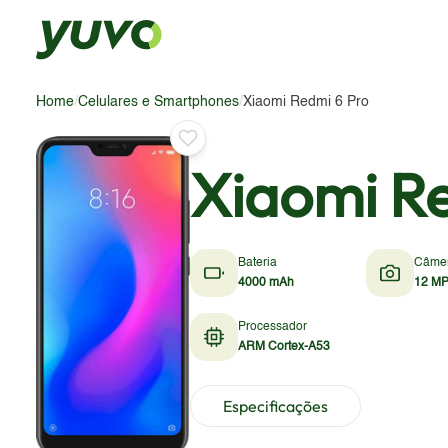
Home
/
Celulares e Smartphones
/
Xiaomi Redmi 6 Pro
Xiaomi R
Bateria
Câme
4000 mAh
12 MP
Processador
ARM Cortex-A53
Especificações