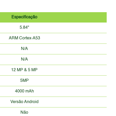
Especificação
5.84"
ARM Cortex-A53
N/A
N/A
12 MP & 5 MP
5MP
4000 mAh
Versão Android
Não