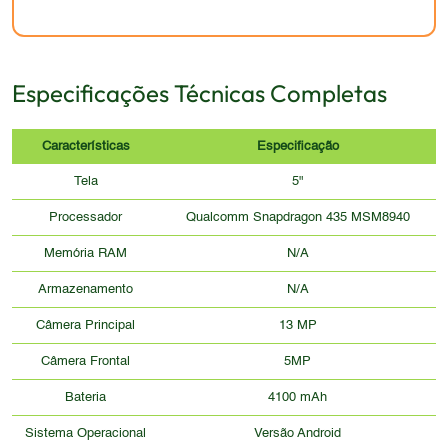
Especificações Técnicas Completas
Características
Especificação
Tela
5"
Processador
Qualcomm Snapdragon 435 MSM8940
Memória RAM
N/A
Armazenamento
N/A
Câmera Principal
13 MP
Câmera Frontal
5MP
Bateria
4100 mAh
Sistema Operacional
Versão Android