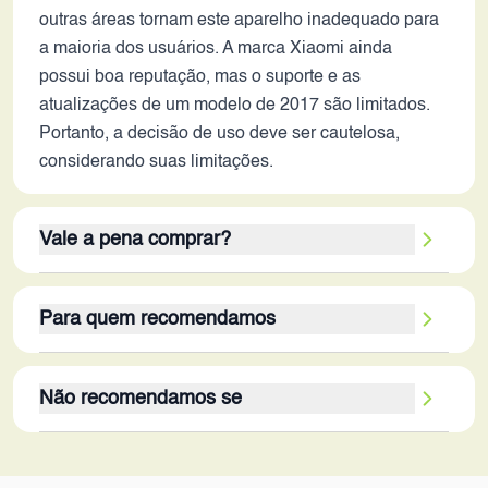
outras áreas tornam este aparelho inadequado para
a maioria dos usuários. A marca Xiaomi ainda
possui boa reputação, mas o suporte e as
atualizações de um modelo de 2017 são limitados.
Portanto, a decisão de uso deve ser cautelosa,
considerando suas limitações.
Vale a pena comprar?
O Redmi 4X, em 2026, dificilmente vale a pena
Para quem recomendamos
para a maioria dos consumidores. Apesar da boa
duração da bateria, seu desempenho limitado e
O Redmi 4X é mais adequado para usuários com
outras especificações defasadas comprometem a
Não recomendamos se
necessidades básicas e que não se importam com
experiência de uso. Os pontos fortes, como a
um desempenho inferior. Idosos, crianças ou
bateria e o design compacto, não compensam as
O Redmi 4X não é recomendado para usuários que
pessoas que utilizam o smartphone apenas para
limitações. Para quem busca um smartphone com
exigem alto desempenho, tela de qualidade,