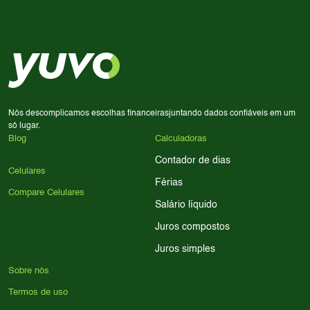
Use nossa ferramenta de comparação para tomar a melhor
Considere seu uso diário: se você tira muitas fotos,
decisão de compra.
priorize a qualidade da câmera; se usa muitos apps, foque
em memória RAM e armazenamento; para jogos,
processador e bateria são essenciais. Use nossos filtros
para encontrar o celular ideal.
Nós descomplicamos escolhas financeiras
juntando dados confiáveis em um
só lugar.
Blog
Calculadoras
Contador de dias
Celulares
Férias
Compare Celulares
Salário líquido
Juros compostos
Juros simples
Sobre nós
Termos de uso