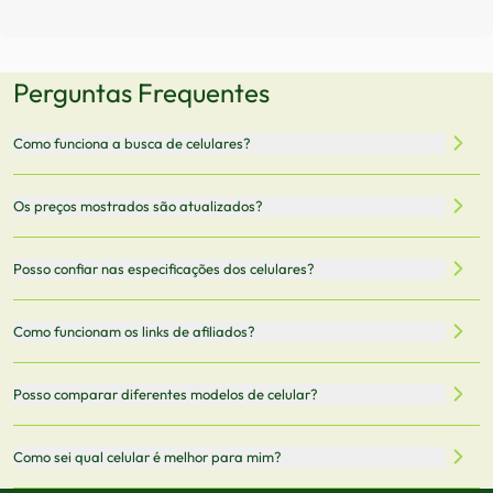
Perguntas Frequentes
Como funciona a busca de celulares?
Nossa plataforma permite que você busque e compare
Os preços mostrados são atualizados?
celulares de diferentes marcas e modelos. Você pode
filtrar por preço, características técnicas como
Sim, os preços são atualizados regularmente através de
Posso confiar nas especificações dos celulares?
armazenamento, memória RAM, bateria e conectividade
nossa integração com parceiros. No entanto,
5G.
recomendamos sempre verificar o preço final no site do
Todas as especificações técnicas são obtidas de fontes
Como funcionam os links de afiliados?
vendedor antes de finalizar sua compra.
oficiais dos fabricantes e verificadas pela nossa equipe.
Mantemos nosso banco de dados atualizado com as
Quando você clica em "Onde Comprar", pode ser
Posso comparar diferentes modelos de celular?
informações mais recentes de cada modelo.
redirecionado para lojas parceiras. Ao fazer uma compra
através desses links, podemos receber uma pequena
Sim! Você pode selecionar até 3 celulares para comparar
Como sei qual celular é melhor para mim?
comissão sem custo adicional para você.
lado a lado suas especificações, preços e características.