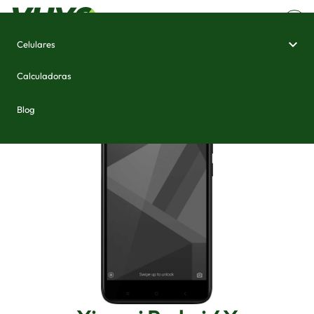
Celulares
Home
/
Celulares e Smartphones
/
Xiaomi Redmi 4X
Calculadoras
Blog