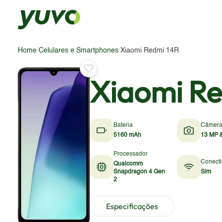
Home
/
Celulares e Smartphones
/
Xiaomi Redmi 14R
Xiaomi Re
Bateria
Câmer
5160 mAh
13 MP 
Processador
Conecti
Qualcomm
Snapdragon 4 Gen
Sim
2
Especificações