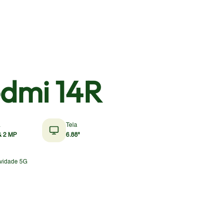
dmi 14R
a
Tela
& 2 MP
6.88"
vidade 5G