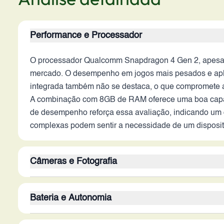
Performance e Processador
O processador Qualcomm Snapdragon 4 Gen 2, apesar d
mercado. O desempenho em jogos mais pesados e aplic
integrada também não se destaca, o que compromete a
A combinação com 8GB de RAM oferece uma boa capaci
de desempenho reforça essa avaliação, indicando um 
complexas podem sentir a necessidade de um disposit
Câmeras e Fotografia
A configuração da câmera traseira, com sensores de 13M
Bateria e Autonomia
desempenho em condições de baixa luminosidade, mas é 
capacidade de capturar fotos e vídeos nítidos em mov
Com 5160 mAh, a bateria do Redmi 14R oferece uma b