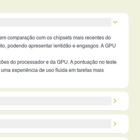
 em comparação com os chipsets mais recentes do
to, podendo apresentar lentidão e engasgos. A GPU
ões do processador e da GPU. A pontuação no teste
uma experiência de uso fluida em tarefas mais
 sobre a abertura da lente, fica difícil avaliar o
. A ausência de estabilização óptica limita a
zação de energia, pode resultar em uma autonomia