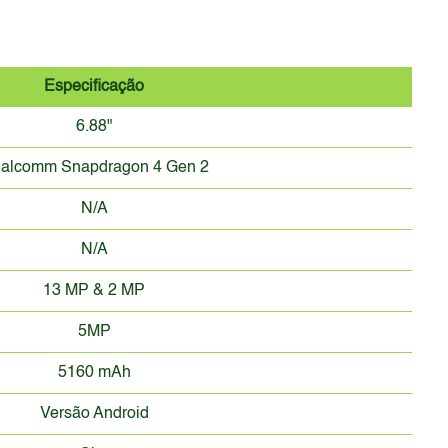
Especificação
6.88"
alcomm Snapdragon 4 Gen 2
N/A
N/A
13 MP & 2 MP
5MP
5160 mAh
Versão Android