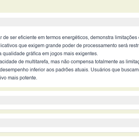
e ser eficiente em termos energéticos, demonstra limitações
ativos que exigem grande poder de processamento será restri
 qualidade gráfica em jogos mais exigentes.
dade de multitarefa, mas não compensa totalmente as limitaç
desempenho inferior aos padrões atuais. Usuários que buscam 
ivo mais potente.
P e 2MP, sugere um sistema fotográfico básico. Sem informações
provável que a qualidade das fotos seja inferior nesse cenário
imento.
oa capacidade, o que, aliado a um processador com boa otimi