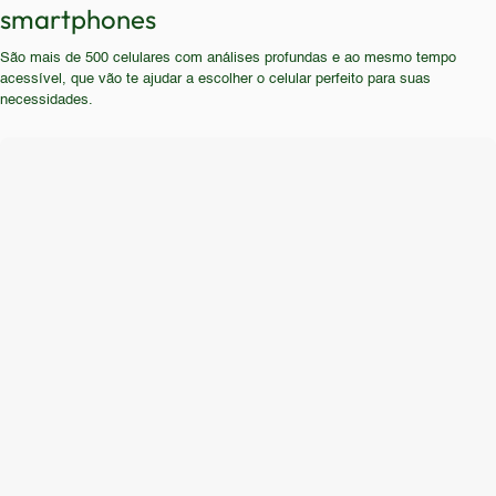
tecnologia de conectividade (5G). Usuários que
smartphones
se beneficiar do Redmi 14C.
buscam um design premium ou recursos
São mais de 500 celulares com análises profundas e ao mesmo tempo
avançados devem considerar outras opções no
acessível, que vão te ajudar a escolher o celular perfeito para suas
mercado.
necessidades.