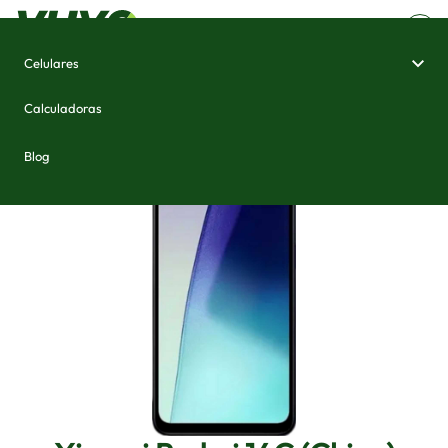
Celulares
Home
/
Celulares e Smartphones
/
Xiaomi Redmi 14C (China)
Calculadoras
Blog