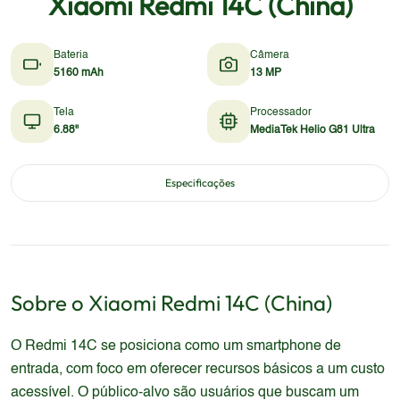
Xiaomi Redmi 14C (China)
Bateria
Câmera
5160 mAh
13 MP
Tela
Processador
6.88"
MediaTek Helio G81 Ultra
Especificações
Sobre o
Xiaomi
Redmi 14C (China)
O Redmi 14C se posiciona como um smartphone de
entrada, com foco em oferecer recursos básicos a um custo
acessível. O público-alvo são usuários que buscam um