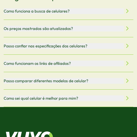
Como funciona a busca de celulares?
Nossa plataforma permite que você busque e compare
Os preços mostrados são atualizados?
celulares de diferentes marcas e modelos. Você pode
filtrar por preço, características técnicas como
Sim, os preços são atualizados regularmente através de
Posso confiar nas especificações dos celulares?
armazenamento, memória RAM, bateria e conectividade
nossa integração com parceiros. No entanto,
5G.
recomendamos sempre verificar o preço final no site do
Todas as especificações técnicas são obtidas de fontes
Como funcionam os links de afiliados?
vendedor antes de finalizar sua compra.
oficiais dos fabricantes e verificadas pela nossa equipe.
Mantemos nosso banco de dados atualizado com as
Quando você clica em "Onde Comprar", pode ser
Posso comparar diferentes modelos de celular?
informações mais recentes de cada modelo.
redirecionado para lojas parceiras. Ao fazer uma compra
através desses links, podemos receber uma pequena
Sim! Você pode selecionar até 3 celulares para comparar
Como sei qual celular é melhor para mim?
comissão sem custo adicional para você.
lado a lado suas especificações, preços e características.
Use nossa ferramenta de comparação para tomar a melhor
Considere seu uso diário: se você tira muitas fotos,
decisão de compra.
priorize a qualidade da câmera; se usa muitos apps, foque
em memória RAM e armazenamento; para jogos,
processador e bateria são essenciais. Use nossos filtros