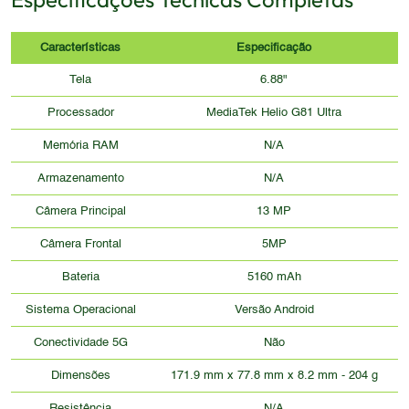
Características
Especificação
Tela
6.88"
Processador
MediaTek Helio G81 Ultra
Memória RAM
N/A
Armazenamento
N/A
Câmera Principal
13 MP
Câmera Frontal
5MP
Bateria
5160 mAh
Sistema Operacional
Versão Android
Conectividade 5G
Não
Dimensões
171.9 mm x 77.8 mm x 8.2 mm - 204 g
Resistência
N/A