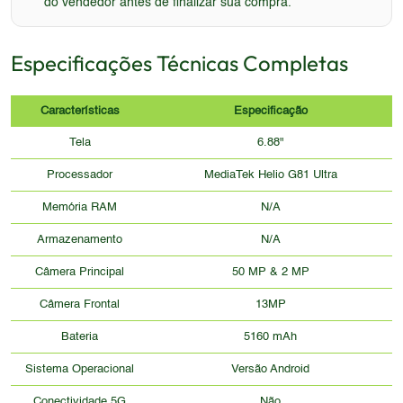
do vendedor antes de finalizar sua compra.
Especificações Técnicas Completas
Características
Especificação
Tela
6.88"
Processador
MediaTek Helio G81 Ultra
Memória RAM
N/A
Armazenamento
N/A
Câmera Principal
50 MP & 2 MP
Câmera Frontal
13MP
Bateria
5160 mAh
Sistema Operacional
Versão Android
Conectividade 5G
Não