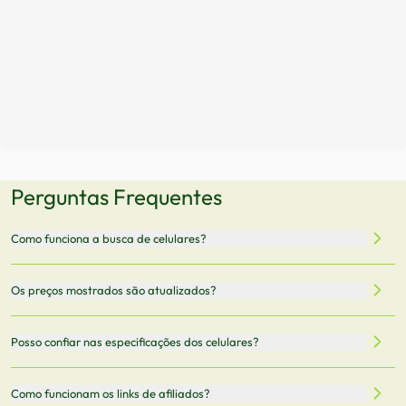
Perguntas Frequentes
Como funciona a busca de celulares?
Nossa plataforma permite que você busque e compare
Os preços mostrados são atualizados?
celulares de diferentes marcas e modelos. Você pode
filtrar por preço, características técnicas como
Sim, os preços são atualizados regularmente através de
Posso confiar nas especificações dos celulares?
armazenamento, memória RAM, bateria e conectividade
nossa integração com parceiros. No entanto,
5G.
recomendamos sempre verificar o preço final no site do
Todas as especificações técnicas são obtidas de fontes
Como funcionam os links de afiliados?
vendedor antes de finalizar sua compra.