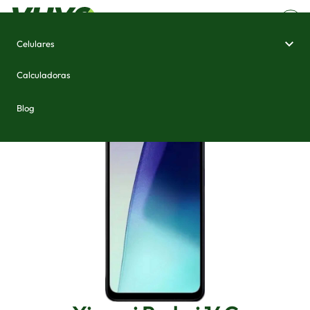
Celulares
Home
/
Celulares e Smartphones
/
Xiaomi Redmi 14C
Calculadoras
Blog