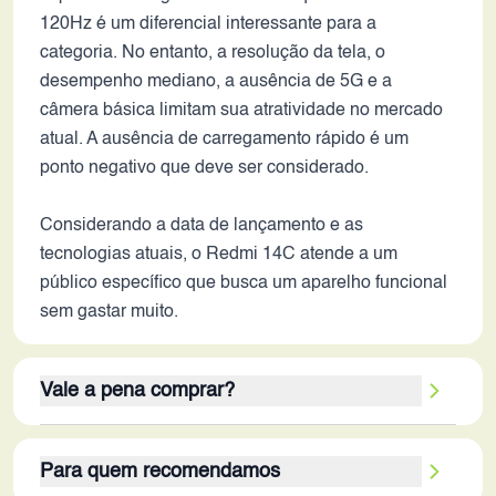
120Hz é um diferencial interessante para a
categoria. No entanto, a resolução da tela, o
desempenho mediano, a ausência de 5G e a
câmera básica limitam sua atratividade no mercado
atual. A ausência de carregamento rápido é um
ponto negativo que deve ser considerado.
Considerando a data de lançamento e as
tecnologias atuais, o Redmi 14C atende a um
público específico que busca um aparelho funcional
sem gastar muito.
Vale a pena comprar?
O Redmi 14C, em 2026, pode valer a pena para um
Para quem recomendamos
público específico. Se o preço estiver competitivo, o