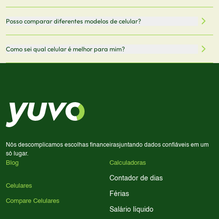
oficiais dos fabricantes e verificadas pela nossa equipe.
Mantemos nosso banco de dados atualizado com as
Quando você clica em "Onde Comprar", pode ser
Posso comparar diferentes modelos de celular?
informações mais recentes de cada modelo.
redirecionado para lojas parceiras. Ao fazer uma compra
através desses links, podemos receber uma pequena
Sim! Você pode selecionar até 3 celulares para comparar
Como sei qual celular é melhor para mim?
comissão sem custo adicional para você.
lado a lado suas especificações, preços e características.
Use nossa ferramenta de comparação para tomar a melhor
Considere seu uso diário: se você tira muitas fotos,
decisão de compra.
priorize a qualidade da câmera; se usa muitos apps, foque
em memória RAM e armazenamento; para jogos,
processador e bateria são essenciais. Use nossos filtros
para encontrar o celular ideal.
Nós descomplicamos escolhas financeiras
juntando dados confiáveis em um
só lugar.
Blog
Calculadoras
Contador de dias
Celulares
Férias
Compare Celulares
Salário líquido