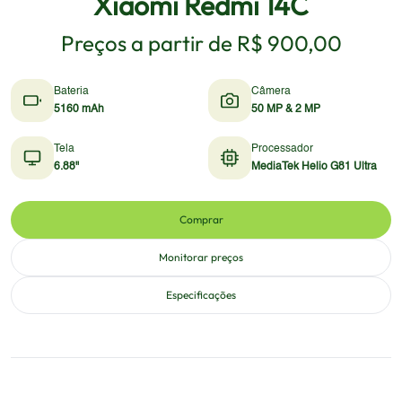
Xiaomi Redmi 14C
Preços a partir de
R$ 900,00
Bateria
Câmera
5160 mAh
50 MP & 2 MP
Tela
Processador
6.88"
MediaTek Helio G81 Ultra
Comprar
Monitorar preços
Especificações