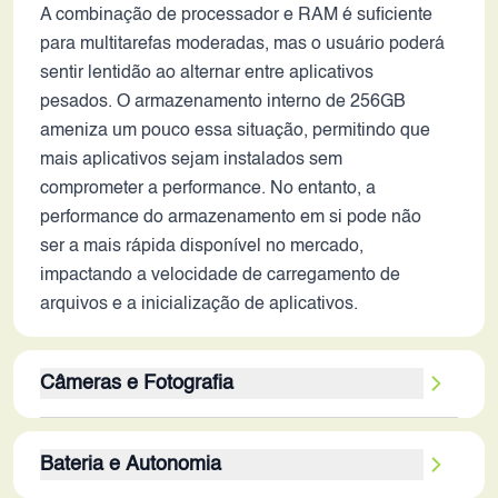
A combinação de processador e RAM é suficiente
para multitarefas moderadas, mas o usuário poderá
sentir lentidão ao alternar entre aplicativos
pesados. O armazenamento interno de 256GB
ameniza um pouco essa situação, permitindo que
mais aplicativos sejam instalados sem
comprometer a performance. No entanto, a
performance do armazenamento em si pode não
ser a mais rápida disponível no mercado,
impactando a velocidade de carregamento de
arquivos e a inicialização de aplicativos.
Câmeras e Fotografia
A câmera traseira de 50MP + 2MP do Redmi 14C,
Bateria e Autonomia
em 2026, é uma configuração modesta. A câmera