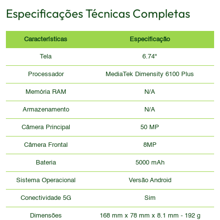
Especificações Técnicas Completas
Características
Especificação
Tela
6.74"
Processador
MediaTek Dimensity 6100 Plus
Memória RAM
N/A
Armazenamento
N/A
Câmera Principal
50 MP
Câmera Frontal
8MP
Bateria
5000 mAh
Sistema Operacional
Versão Android
Conectividade 5G
Sim
Dimensões
168 mm x 78 mm x 8.1 mm - 192 g