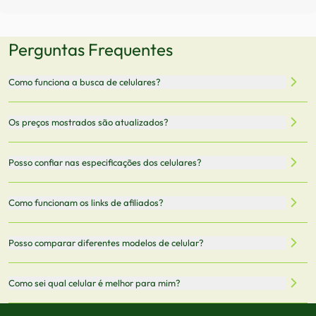
Perguntas Frequentes
Como funciona a busca de celulares?
Nossa plataforma permite que você busque e compare
Os preços mostrados são atualizados?
celulares de diferentes marcas e modelos. Você pode
filtrar por preço, características técnicas como
Sim, os preços são atualizados regularmente através de
Posso confiar nas especificações dos celulares?
armazenamento, memória RAM, bateria e conectividade
nossa integração com parceiros. No entanto,
5G.
recomendamos sempre verificar o preço final no site do
Todas as especificações técnicas são obtidas de fontes
Como funcionam os links de afiliados?
vendedor antes de finalizar sua compra.
oficiais dos fabricantes e verificadas pela nossa equipe.
Mantemos nosso banco de dados atualizado com as
Quando você clica em "Onde Comprar", pode ser
Posso comparar diferentes modelos de celular?
informações mais recentes de cada modelo.
redirecionado para lojas parceiras. Ao fazer uma compra
através desses links, podemos receber uma pequena
Sim! Você pode selecionar até 3 celulares para comparar
Como sei qual celular é melhor para mim?
comissão sem custo adicional para você.
lado a lado suas especificações, preços e características.
Use nossa ferramenta de comparação para tomar a melhor