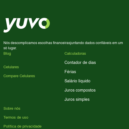
Considere seu uso diário: se você tira muitas fotos,
decisão de compra.
priorize a qualidade da câmera; se usa muitos apps, foque
em memória RAM e armazenamento; para jogos,
processador e bateria são essenciais. Use nossos filtros
para encontrar o celular ideal.
Nós descomplicamos escolhas financeiras
juntando dados confiáveis em um
só lugar.
Blog
Calculadoras
Contador de dias
Celulares
Férias
Compare Celulares
Salário líquido
Juros compostos
Juros simples
Sobre nós
Termos de uso
Política de privacidade