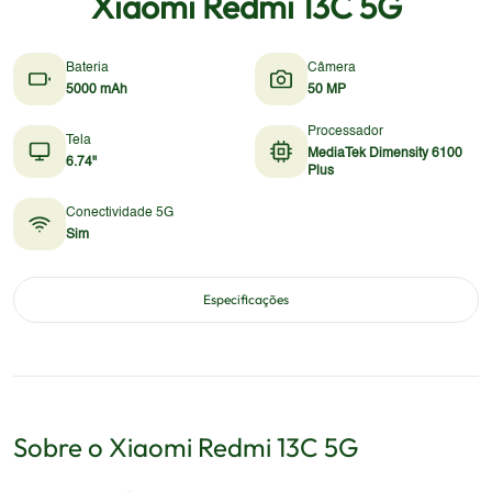
Xiaomi Redmi 13C 5G
Bateria
Câmera
5000 mAh
50 MP
Processador
Tela
MediaTek Dimensity 6100
6.74"
Plus
Conectividade 5G
Sim
Especificações
Sobre o
Xiaomi
Redmi 13C 5G