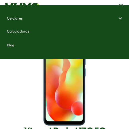
Celulares
Home
/
Celulares e Smartphones
/
Xiaomi Redmi 13C 5G
Calculadoras
Blog