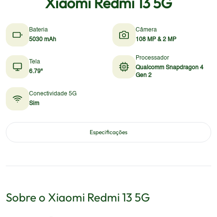
Xiaomi Redmi 13 5G
Bateria
Câmera
5030 mAh
108 MP & 2 MP
Processador
Tela
Qualcomm Snapdragon 4
6.79"
Gen 2
Conectividade 5G
Sim
Especificações
Sobre o
Xiaomi
Redmi 13 5G