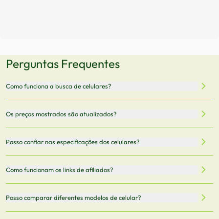
Perguntas Frequentes
Como funciona a busca de celulares?
Nossa plataforma permite que você busque e compare
Os preços mostrados são atualizados?
celulares de diferentes marcas e modelos. Você pode
filtrar por preço, características técnicas como
Sim, os preços são atualizados regularmente através de
Posso confiar nas especificações dos celulares?
armazenamento, memória RAM, bateria e conectividade
nossa integração com parceiros. No entanto,
5G.
recomendamos sempre verificar o preço final no site do
Todas as especificações técnicas são obtidas de fontes
Como funcionam os links de afiliados?
vendedor antes de finalizar sua compra.
oficiais dos fabricantes e verificadas pela nossa equipe.
Mantemos nosso banco de dados atualizado com as
Quando você clica em "Onde Comprar", pode ser
Posso comparar diferentes modelos de celular?
informações mais recentes de cada modelo.
redirecionado para lojas parceiras. Ao fazer uma compra
através desses links, podemos receber uma pequena