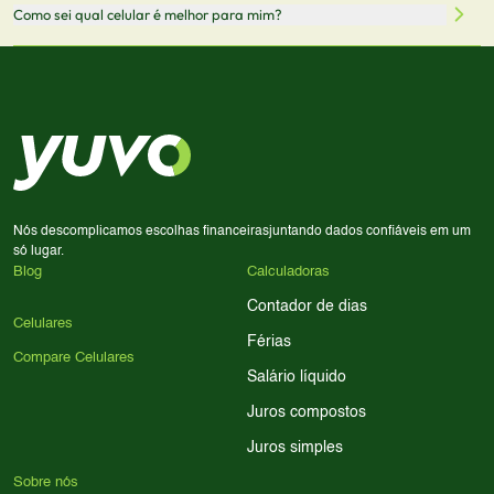
Sim! Você pode selecionar até 3 celulares para comparar
Como sei qual celular é melhor para mim?
comissão sem custo adicional para você.
lado a lado suas especificações, preços e características.
Use nossa ferramenta de comparação para tomar a melhor
Considere seu uso diário: se você tira muitas fotos,
decisão de compra.
priorize a qualidade da câmera; se usa muitos apps, foque
em memória RAM e armazenamento; para jogos,
processador e bateria são essenciais. Use nossos filtros
para encontrar o celular ideal.
Nós descomplicamos escolhas financeiras
juntando dados confiáveis em um
só lugar.
Blog
Calculadoras
Contador de dias
Celulares
Férias
Compare Celulares
Salário líquido
Juros compostos
Juros simples
Sobre nós