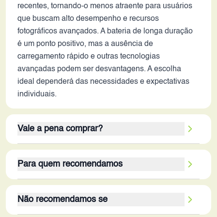
recentes, tornando-o menos atraente para usuários
que buscam alto desempenho e recursos
fotográficos avançados. A bateria de longa duração
é um ponto positivo, mas a ausência de
carregamento rápido e outras tecnologias
avançadas podem ser desvantagens. A escolha
ideal dependerá das necessidades e expectativas
individuais.
Vale a pena comprar?
O Redmi 13 5G pode valer a pena para usuários
Para quem recomendamos
que buscam um smartphone acessível com boa
tela, armazenamento interno amplo e conectividade
O público-alvo ideal para o Redmi 13 5G em 2026
5G. Seus pontos fortes incluem tela com alta taxa
Não recomendamos se
são usuários que buscam um smartphone com bom
de atualização, boa capacidade de armazenamento
custo-benefício e que priorizam tela grande,
e conectividade 5G, que o tornam adequado para