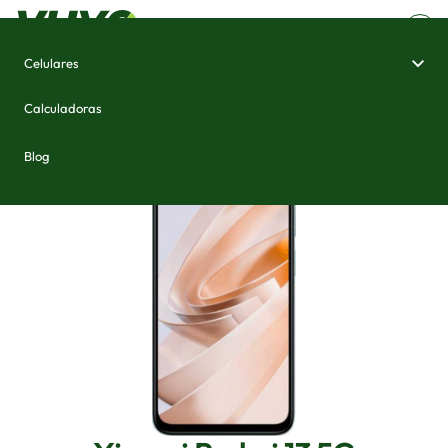
Celulares
Home
/
Celulares e Smartphones
/
Xiaomi Redmi 13 5G
Calculadoras
Blog