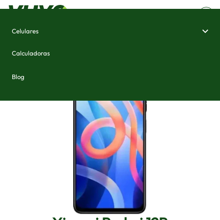
Celulares
Home
/
Celulares e Smartphones
/
Xiaomi Redmi 12R
Calculadoras
Blog