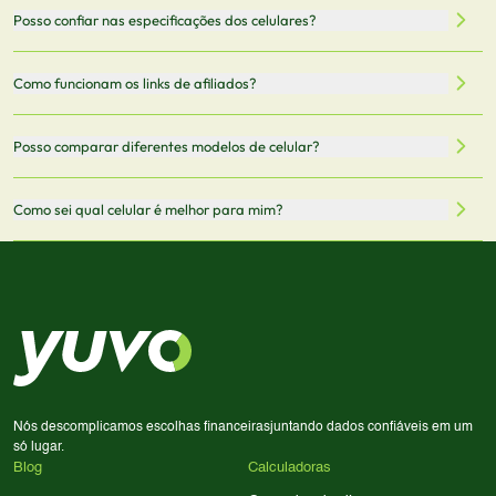
filtrar por preço, características técnicas como
Sim, os preços são atualizados regularmente através de
Posso confiar nas especificações dos celulares?
armazenamento, memória RAM, bateria e conectividade
nossa integração com parceiros. No entanto,
5G.
recomendamos sempre verificar o preço final no site do
Todas as especificações técnicas são obtidas de fontes
Como funcionam os links de afiliados?
vendedor antes de finalizar sua compra.
oficiais dos fabricantes e verificadas pela nossa equipe.
Mantemos nosso banco de dados atualizado com as
Quando você clica em "Onde Comprar", pode ser
Posso comparar diferentes modelos de celular?
informações mais recentes de cada modelo.
redirecionado para lojas parceiras. Ao fazer uma compra
através desses links, podemos receber uma pequena
Sim! Você pode selecionar até 3 celulares para comparar
Como sei qual celular é melhor para mim?
comissão sem custo adicional para você.
lado a lado suas especificações, preços e características.
Use nossa ferramenta de comparação para tomar a melhor
Considere seu uso diário: se você tira muitas fotos,
decisão de compra.
priorize a qualidade da câmera; se usa muitos apps, foque
em memória RAM e armazenamento; para jogos,
processador e bateria são essenciais. Use nossos filtros
para encontrar o celular ideal.
Nós descomplicamos escolhas financeiras
juntando dados confiáveis em um
só lugar.
Blog
Calculadoras