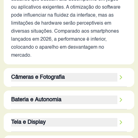
ou aplicativos exigentes. A otimização do software
pode influenciar na fluidez da interface, mas as
limitações de hardware serão perceptíveis em
diversas situações. Comparado aos smartphones
lançados em 2026, a performance é inferior,
colocando o aparelho em desvantagem no
mercado.
Câmeras e Fotografia
A câmera traseira de 50MP é o destaque do Redmi
Bateria e Autonomia
12R, mas a qualidade das fotos em 2026
dependerá de diversos fatores. A ausência de
A bateria de 5000 mAh é um ponto positivo,
estabilização óptica e a falta de detalhes sobre o
Tela e Display
indicando uma boa autonomia para uso moderado.
sensor limitam a capacidade de capturar fotos e
Em 2026, a capacidade ainda é considerada boa,
vídeos de alta qualidade em condições de pouca