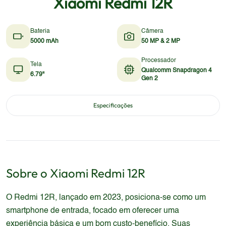
Xiaomi Redmi 12R
Bateria
Câmera
5000 mAh
50 MP & 2 MP
Processador
Tela
Qualcomm Snapdragon 4
6.79"
Gen 2
Especificações
Sobre o
Xiaomi
Redmi 12R
O Redmi 12R, lançado em 2023, posiciona-se como um
smartphone de entrada, focado em oferecer uma
experiência básica e um bom custo-benefício. Suas