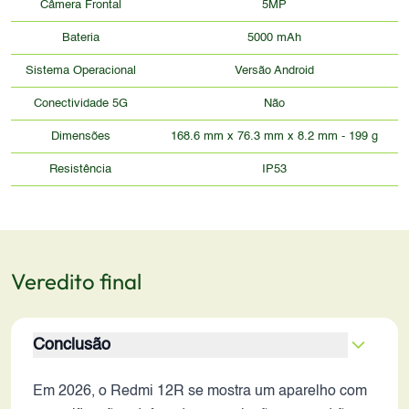
Câmera Frontal
5MP
Bateria
5000 mAh
Sistema Operacional
Versão Android
Conectividade 5G
Não
Dimensões
168.6 mm x 76.3 mm x 8.2 mm - 199 g
Resistência
IP53
Veredito final
Conclusão
Em 2026, o Redmi 12R se mostra um aparelho com