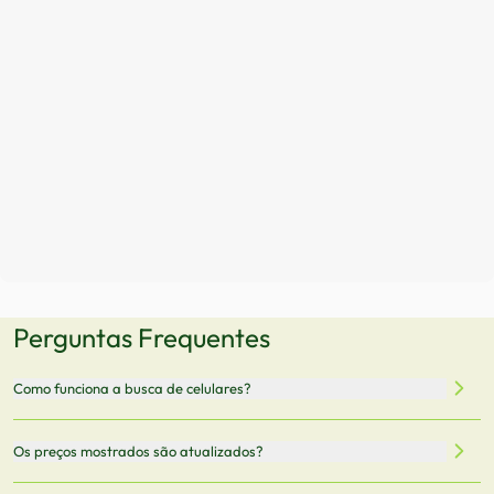
Perguntas Frequentes
Como funciona a busca de celulares?
Nossa plataforma permite que você busque e compare
Os preços mostrados são atualizados?
celulares de diferentes marcas e modelos. Você pode