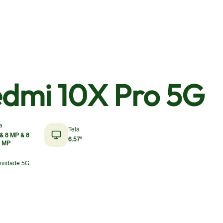
edmi 10X Pro 5G
a
Tela
& 8 MP & 8
6.57"
5 MP
ividade 5G