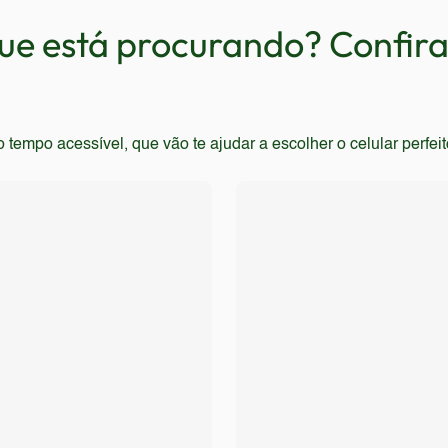
e está procurando? Confira 
tência à água também podem ficar decepcionados, pois não há
empo acessível, que vão te ajudar a escolher o celular perfei