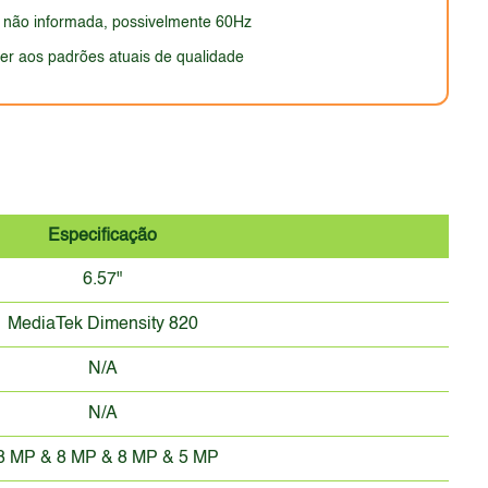
a não informada, possivelmente 60Hz
r aos padrões atuais de qualidade
Especificação
6.57"
MediaTek Dimensity 820
N/A
N/A
8 MP & 8 MP & 8 MP & 5 MP