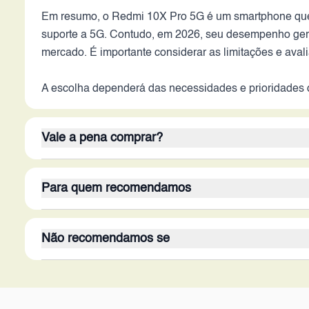
Em resumo, o Redmi 10X Pro 5G é um smartphone que 
suporte a 5G. Contudo, em 2026, seu desempenho gera
mercado. É importante considerar as limitações e ava
A escolha dependerá das necessidades e prioridades 
Vale a pena comprar?
O Redmi 10X Pro 5G, em 2026, pode valer a pena pa
Para quem recomendamos
limitado. Seus pontos fortes são a tela AMOLED, que 
muitos arquivos e aplicativos. A Xiaomi, como marca, 
Este aparelho é mais adequado para usuários que b
Não recomendamos se
as últimas tecnologias em câmera e tela. Pode ser u
No entanto, é crucial estar ciente das limitações.
e caros. O público-alvo inclui aqueles que usam o cel
Este smartphone não é recomendado para usuários qu
prioriza a qualidade da câmera, pois a tecnologia já e
Também pode ser uma boa escolha como um aparelho