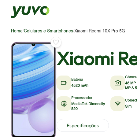
Home
/
Celulares e Smartphones
/
Xiaomi Redmi 10X Pro 5G
Xiaomi R
Câmer
Bateria
48 MP 
4520 mAh
MP & 
Processador
Conect
MediaTek Dimensity
Sim
820
Especificações