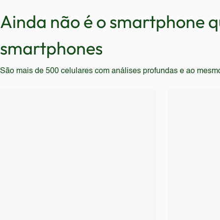
devem procurar outros modelos.
Ainda não é o smartphone qu
Aqueles que se preocupam com a durabilidade e resis
especificações.
smartphones
São mais de 500 celulares com análises profundas e ao mesmo t