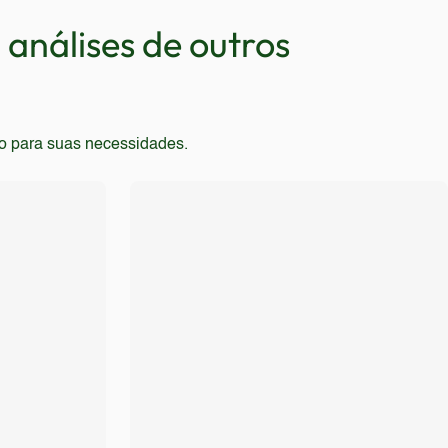
análises de outros
 informações sobre esses aspectos nas
to para suas necessidades.