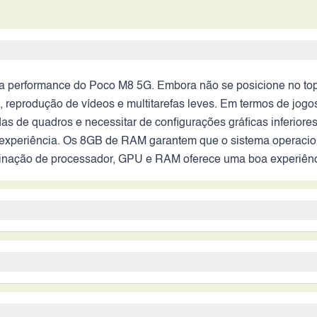
a performance do Poco M8 5G. Embora não se posicione no top
, reprodução de vídeos e multitarefas leves. Em termos de jogo
 de quadros e necessitar de configurações gráficas inferiores
experiência. Os 8GB de RAM garantem que o sistema operaciona
mbinação de processador, GPU e RAM oferece uma boa experiênci
dades fotográficas do Poco M8 5G. Em boas condições de ilumin
ão óptica pode resultar em fotos com menor qualidade em ambie
m papel auxiliar, como sensor de profundidade. A câmera fron
 M8 5G, garantindo uma boa autonomia. A capacidade é suficien
sempenho em vídeo dependerá da otimização do software e da
ela. A eficiência energética do processador Snapdragon 6 Gen 