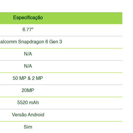
Especificação
6.77"
alcomm Snapdragon 6 Gen 3
N/A
N/A
50 MP & 2 MP
20MP
5520 mAh
Versão Android
Sim