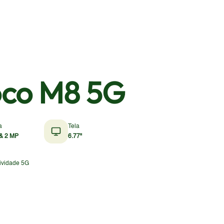
oco M8 5G
a
Tela
& 2 MP
6.77"
ividade 5G