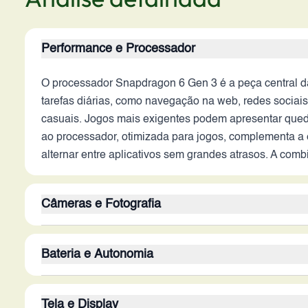
Performance e Processador
O processador Snapdragon 6 Gen 3 é a peça central d
tarefas diárias, como navegação na web, redes sociais
casuais. Jogos mais exigentes podem apresentar quedas
ao processador, otimizada para jogos, complementa a 
alternar entre aplicativos sem grandes atrasos. A co
Câmeras e Fotografia
A câmera traseira de 50MP é o ponto focal das capaci
Bateria e Autonomia
detalhes e cores precisas. A ausência de estabilizaç
câmera secundária de 2MP provavelmente desempenha u
A bateria de 5520 mAh é um dos pontos fortes do Poco
adequadas para redes sociais e videochamadas. O de
Tela e Display
dependendo do uso de aplicativos, jogos e brilho da t