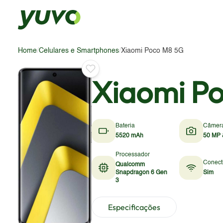
Home
/
Celulares e Smartphones
/
Xiaomi Poco M8 5G
Xiaomi P
Bateria
Câmer
5520 mAh
50 MP 
Processador
Conect
Qualcomm
Snapdragon 6 Gen
Sim
3
Especificações