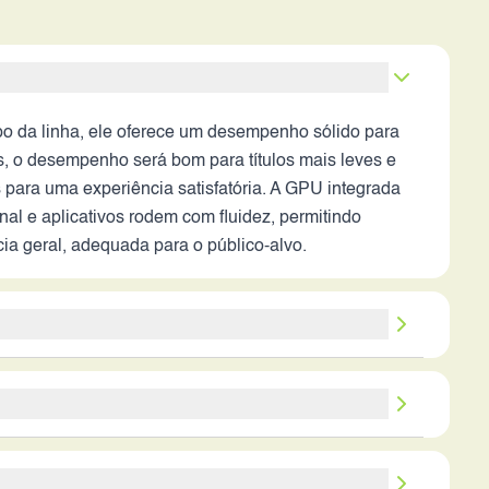
o da linha, ele oferece um desempenho sólido para
s, o desempenho será bom para títulos mais leves e
 para uma experiência satisfatória. A GPU integrada
l e aplicativos rodem com fluidez, permitindo
a geral, adequada para o público-alvo.
ação, espera-se que capture fotos com boa nitidez,
ntes com pouca luz, ou em vídeos com tremidos. A
tal de 20MP oferece selfies de boa qualidade,
te para um dia inteiro de uso moderado a intenso,
s capacidades de processamento do processador.
3 e as otimizações do sistema operacional Android