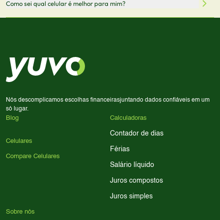
Como sei qual celular é melhor para mim?
comissão sem custo adicional para você.
lado a lado suas especificações, preços e características.
Use nossa ferramenta de comparação para tomar a melhor
Considere seu uso diário: se você tira muitas fotos,
decisão de compra.
priorize a qualidade da câmera; se usa muitos apps, foque
em memória RAM e armazenamento; para jogos,
processador e bateria são essenciais. Use nossos filtros
para encontrar o celular ideal.
Nós descomplicamos escolhas financeiras
juntando dados confiáveis em um
só lugar.
Blog
Calculadoras
Contador de dias
Celulares
Férias
Compare Celulares
Salário líquido
Juros compostos
Juros simples
Sobre nós