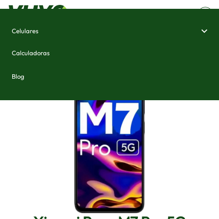
Celulares
Home
/
Celulares e Smartphones
/
Xiaomi Poco M7 Pro 5G
Calculadoras
Blog