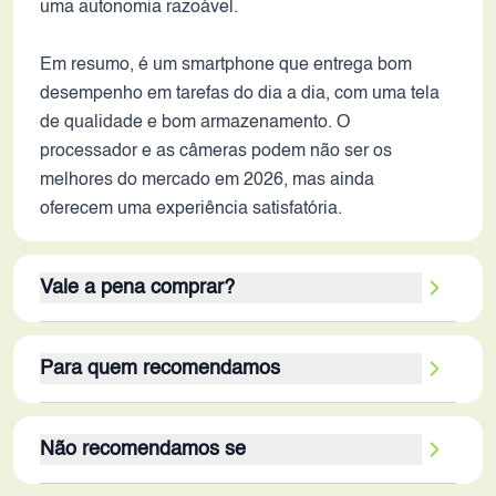
uma autonomia razoável.
Em resumo, é um smartphone que entrega bom
desempenho em tarefas do dia a dia, com uma tela
de qualidade e bom armazenamento. O
processador e as câmeras podem não ser os
melhores do mercado em 2026, mas ainda
oferecem uma experiência satisfatória.
Vale a pena comprar?
O Poco M7 Pro 5G pode ser uma opção
Para quem recomendamos
interessante em 2026 para quem busca um
smartphone com bom custo-benefício, tela de
O Poco M7 Pro 5G é mais indicado para usuários
qualidade e armazenamento generoso. Seus
Não recomendamos se
que buscam um smartphone com boa tela para
pontos fortes, como a tela AMOLED de 120Hz, os
consumo de mídia, boa capacidade de
256GB de armazenamento e a conectividade 5G,