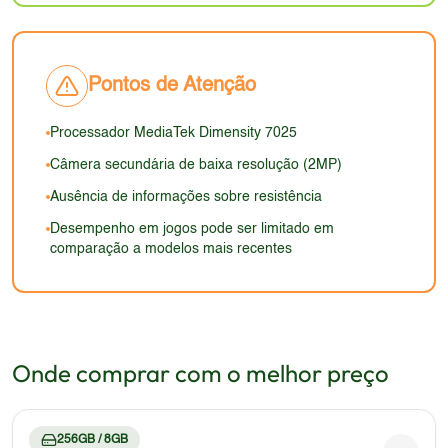
processador e da tela também influenciarão na
qualidade para uso casual.
a água e quedas, é uma incógnita. A ergonomia
recentes, como brilho adaptativo avançado ou telas
autonomia.
deve ser boa, com um design que facilita o uso com
com resolução ainda maior.
uma mão. Em 2026, o design pode parecer um
Pontos de Atenção
pouco datado em comparação com os modelos
mais recentes, mas ainda deve ser visualmente
Processador MediaTek Dimensity 7025
atraente e funcional.
Câmera secundária de baixa resolução (2MP)
Ausência de informações sobre resistência
Desempenho em jogos pode ser limitado em
comparação a modelos mais recentes
Onde comprar com o melhor preço
256GB / 8GB