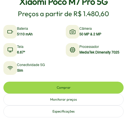
Xiaomi Poco M7 Pro 5G
Preços a partir de
R$ 1.480,60
Bateria
Câmera
5110 mAh
50 MP & 2 MP
Tela
Processador
6.67"
MediaTek Dimensity 7025
Conectividade 5G
Sim
Comprar
Monitorar preços
Especificações