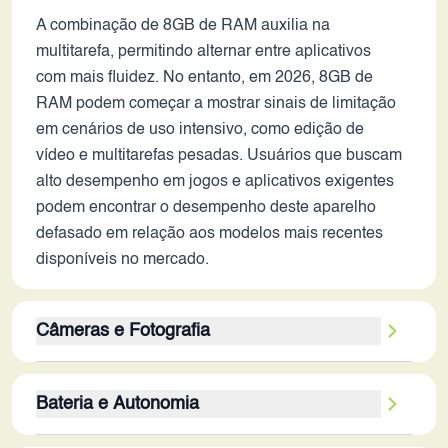
A combinação de 8GB de RAM auxilia na
multitarefa, permitindo alternar entre aplicativos
com mais fluidez. No entanto, em 2026, 8GB de
RAM podem começar a mostrar sinais de limitação
em cenários de uso intensivo, como edição de
vídeo e multitarefas pesadas. Usuários que buscam
alto desempenho em jogos e aplicativos exigentes
podem encontrar o desempenho deste aparelho
defasado em relação aos modelos mais recentes
disponíveis no mercado.
Câmeras e Fotografia
A câmera traseira principal de 50MP, com
Bateria e Autonomia
estabilização óptica, é um ponto positivo,
permitindo fotos com boa nitidez e redução de