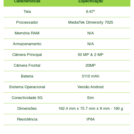
Características
Especificação
Tela
6.67"
Processador
MediaTek Dimensity 7025
Memória RAM
N/A
Armazenamento
N/A
Câmera Principal
50 MP & 2 MP
Câmera Frontal
20MP
Bateria
5110 mAh
Sistema Operacional
Versão Android
Conectividade 5G
Sim
Dimensões
162.4 mm x 75.7 mm x 8 mm - 190 g
Resistência
IP64