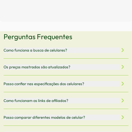
Perguntas Frequentes
Como funciona a busca de celulares?
Nossa plataforma permite que você busque e compare
Os preços mostrados são atualizados?
celulares de diferentes marcas e modelos. Você pode
filtrar por preço, características técnicas como
Sim, os preços são atualizados regularmente através de
Posso confiar nas especificações dos celulares?
armazenamento, memória RAM, bateria e conectividade
nossa integração com parceiros. No entanto,
5G.
recomendamos sempre verificar o preço final no site do
Todas as especificações técnicas são obtidas de fontes
Como funcionam os links de afiliados?
vendedor antes de finalizar sua compra.
oficiais dos fabricantes e verificadas pela nossa equipe.
Mantemos nosso banco de dados atualizado com as
Quando você clica em "Onde Comprar", pode ser
Posso comparar diferentes modelos de celular?
informações mais recentes de cada modelo.
redirecionado para lojas parceiras. Ao fazer uma compra
através desses links, podemos receber uma pequena
Sim! Você pode selecionar até 3 celulares para comparar