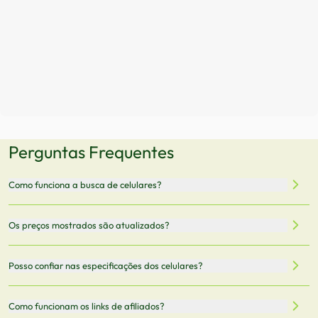
Perguntas Frequentes
Como funciona a busca de celulares?
Nossa plataforma permite que você busque e compare
Os preços mostrados são atualizados?
celulares de diferentes marcas e modelos. Você pode
filtrar por preço, características técnicas como
Sim, os preços são atualizados regularmente através de
Posso confiar nas especificações dos celulares?
armazenamento, memória RAM, bateria e conectividade
nossa integração com parceiros. No entanto,
5G.
recomendamos sempre verificar o preço final no site do
Todas as especificações técnicas são obtidas de fontes
Como funcionam os links de afiliados?
vendedor antes de finalizar sua compra.
oficiais dos fabricantes e verificadas pela nossa equipe.