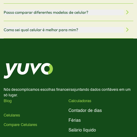
Mantemos nosso banco de dados atualizado com as
Quando você clica em "Onde Comprar", pode ser
Posso comparar diferentes modelos de celular?
informações mais recentes de cada modelo.
redirecionado para lojas parceiras. Ao fazer uma compra
através desses links, podemos receber uma pequena
Sim! Você pode selecionar até 3 celulares para comparar
Como sei qual celular é melhor para mim?
comissão sem custo adicional para você.
lado a lado suas especificações, preços e características.
Use nossa ferramenta de comparação para tomar a melhor
Considere seu uso diário: se você tira muitas fotos,
decisão de compra.
priorize a qualidade da câmera; se usa muitos apps, foque
em memória RAM e armazenamento; para jogos,
processador e bateria são essenciais. Use nossos filtros
para encontrar o celular ideal.
Nós descomplicamos escolhas financeiras
juntando dados confiáveis em um
só lugar.
Blog
Calculadoras
Contador de dias
Celulares
Férias
Compare Celulares
Salário líquido