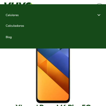
Celulares
Home
/
Celulares e Smartphones
/
Xiaomi Poco M6 Plus 5G
Calculadoras
Blog