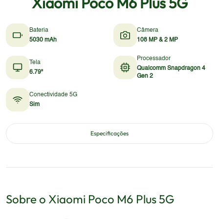
Xiaomi Poco M6 Plus 5G
Bateria
Câmera
5030 mAh
108 MP & 2 MP
Processador
Tela
Qualcomm Snapdragon 4
6.79"
Gen 2
Conectividade 5G
Sim
Especificações
Sobre o
Xiaomi
Poco M6 Plus 5G