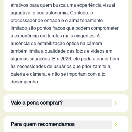
atrativos para quem busca uma experiência visual
agradável e boa autonomia. Contudo, o
processador de entrada e o armazenamento
limitado são pontos fracos que podem comprometer
a experiência em tarefas mais exigentes. A
ausência de estabilização óptica na câmera
também limita a qualidade das fotos e vídeos em
algumas situações. Em 2026, ele pode atender bem
às necessidades de usuários que priorizam tela,
bateria e câmera, e não se importam com alto
desempenho.
Vale a pena comprar?
Em 2026, o Poco M6 Plus 5G pode valer a pena
Para quem recomendamos
para um nicho específico de usuários. Seus pontos