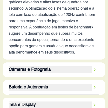
gráficas elevadas e altas taxas de quadros por
segundo. A otimização do sistema operacional e a
tela com taxa de atualização de 120Hz contribuem
para uma experiência de jogo imersiva e
responsiva. A pontuação em testes de benchmark
sugere um desempenho que supera muitos
concorrentes da época, tornando-o uma excelente
opção para gamers e usuários que necessitam de
alta performance em seus dispositivos.
Câmeras e Fotografia
A câmera traseira principal de 50MP com
Bateria e Autonomia
estabilização óptica de imagem (OIS) sugere boa
capacidade fotográfica, permitindo fotos com boa
A bateria de 6000 mAh é um dos pontos fortes do
nitidez e redução de tremido em diversas condições
Tela e Display
Poco F7 Pro, oferecendo excelente autonomia. A
de iluminação. A presença do OIS é um diferencial,