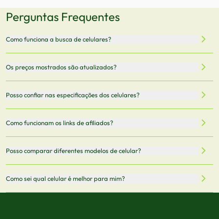
Perguntas Frequentes
Como funciona a busca de celulares?
Nossa plataforma permite que você busque e compare
Os preços mostrados são atualizados?
celulares de diferentes marcas e modelos. Você pode
filtrar por preço, características técnicas como
Sim, os preços são atualizados regularmente através de
Posso confiar nas especificações dos celulares?
armazenamento, memória RAM, bateria e conectividade
nossa integração com parceiros. No entanto,
5G.
recomendamos sempre verificar o preço final no site do
Todas as especificações técnicas são obtidas de fontes
Como funcionam os links de afiliados?
vendedor antes de finalizar sua compra.
oficiais dos fabricantes e verificadas pela nossa equipe.
Mantemos nosso banco de dados atualizado com as
Quando você clica em "Onde Comprar", pode ser
Posso comparar diferentes modelos de celular?
informações mais recentes de cada modelo.
redirecionado para lojas parceiras. Ao fazer uma compra
através desses links, podemos receber uma pequena
Sim! Você pode selecionar até 3 celulares para comparar
Como sei qual celular é melhor para mim?
comissão sem custo adicional para você.
lado a lado suas especificações, preços e características.
Use nossa ferramenta de comparação para tomar a melhor
Considere seu uso diário: se você tira muitas fotos,
decisão de compra.
priorize a qualidade da câmera; se usa muitos apps, foque