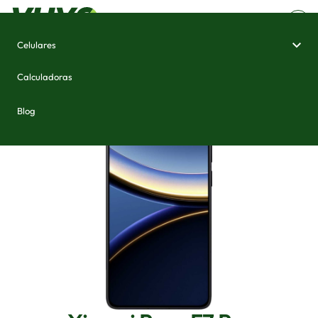
Celulares
Home
/
Celulares e Smartphones
/
Xiaomi Poco F7 Pro
Calculadoras
Blog