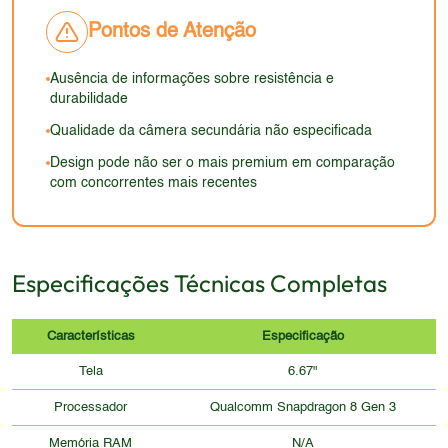
poeira ou impactos. O acabamento pode ser bom,
combinação de tela AMOLED, alta resolução e taxa
mas a ausência de detalhes específicos impede
Pontos de Atenção
de atualização de 120Hz sugere uma experiência
uma análise mais aprofundada. O design geral
visual de alta qualidade.
parece ser funcional e voltado para a experiência
Ausência de informações sobre resistência e
durabilidade
do usuário, priorizando o desempenho e a tela.
Qualidade da câmera secundária não especificada
Design pode não ser o mais premium em comparação
com concorrentes mais recentes
Especificações Técnicas Completas
Características
Especificação
Tela
6.67"
Processador
Qualcomm Snapdragon 8 Gen 3
Memória RAM
N/A