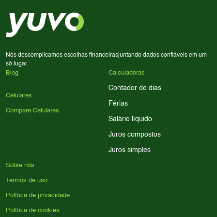
em memória RAM e armazenamento; para jogos,
processador e bateria são essenciais. Use nossos filtros
para encontrar o celular ideal.
Nós descomplicamos escolhas financeiras
juntando dados confiáveis em um
só lugar.
Blog
Calculadoras
Contador de dias
Celulares
Férias
Compare Celulares
Salário líquido
Juros compostos
Juros simples
Sobre nós
Termos de uso
Política de privacidade
Política de cookies