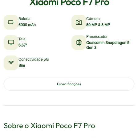
Xiaomi Poco F7 Pro
Bateria
Câmera
6000 mAh
50 MP & 8 MP
Processador
Tela
Qualcomm Snapdragon 8
6.67"
Gen 3
Conectividade 5G
Sim
Especificações
Sobre o
Xiaomi
Poco F7 Pro