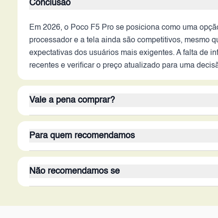
Conclusão
Em 2026, o Poco F5 Pro se posiciona como uma opção
processador e a tela ainda são competitivos, mesmo q
expectativas dos usuários mais exigentes. A falta de i
recentes e verificar o preço atualizado para uma deci
Vale a pena comprar?
Apesar de ter sido lançado em 2023, o Poco F5 Pro a
Para quem recomendamos
capacidade de armazenamento são pontos fortes. No 
ser tão avançada. Se o preço for competitivo e o usuá
Este dispositivo é recomendado para usuários que bu
considerar a compra.
Não recomendamos se
aparelho para tarefas cotidianas, como navegação na 
para consumo de conteúdo e não se importa em ter um
O Poco F5 Pro não é recomendado para usuários que
e exige as configurações no máximo. Também não é a m