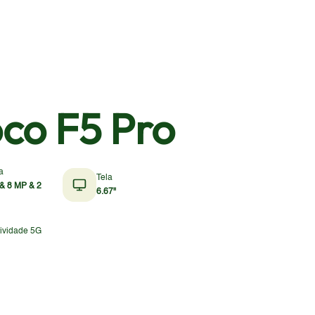
co F5 Pro
a
Tela
& 8 MP & 2
6.67"
ividade 5G