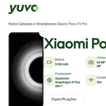
Home
/
Celulares e Smartphones
/
Xiaomi Poco F5 Pro
Xiaomi Po
Câmer
Bateria
64 MP 
5160 mAh
MP
Processador
Conect
Qualcomm
Snapdragon 8 Plus
Sim
Gen 1
Especificações