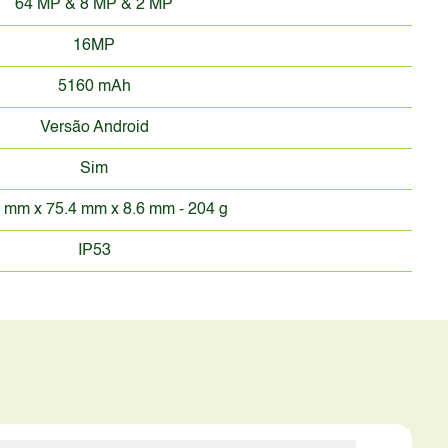
64 MP & 8 MP & 2 MP
16MP
5160 mAh
Versão Android
Sim
 mm x 75.4 mm x 8.6 mm - 204 g
IP53