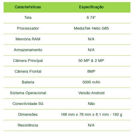
Características
Especificação
Tela
6.74"
Processador
MediaTek Helio G85
Memória RAM
N/A
Armazenamento
N/A
Câmera Principal
50 MP & 2 MP
Câmera Frontal
8MP
Bateria
5000 mAh
Sistema Operacional
Versão Android
Conectividade 5G
Não
Dimensões
168 mm x 78 mm x 8.1 mm - 192 g
Resistência
N/A