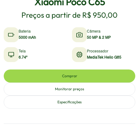
Xiaomi Poco C65
Preços a partir de
R$ 950,00
Bateria
Câmera
5000 mAh
50 MP & 2 MP
Tela
Processador
6.74"
MediaTek Helio G85
Comprar
Monitorar preços
Especificações