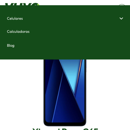
Celulares
Home
/
Celulares e Smartphones
/
Xiaomi Poco C65
Calculadoras
Blog