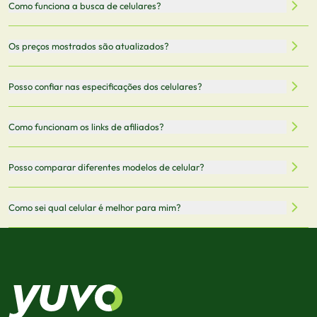
Como funciona a busca de celulares?
Nossa plataforma permite que você busque e compare
Os preços mostrados são atualizados?
celulares de diferentes marcas e modelos. Você pode
filtrar por preço, características técnicas como
Sim, os preços são atualizados regularmente através de
Posso confiar nas especificações dos celulares?
armazenamento, memória RAM, bateria e conectividade
nossa integração com parceiros. No entanto,
5G.
recomendamos sempre verificar o preço final no site do
Todas as especificações técnicas são obtidas de fontes
Como funcionam os links de afiliados?
vendedor antes de finalizar sua compra.
oficiais dos fabricantes e verificadas pela nossa equipe.
Mantemos nosso banco de dados atualizado com as
Quando você clica em "Onde Comprar", pode ser
Posso comparar diferentes modelos de celular?
informações mais recentes de cada modelo.
redirecionado para lojas parceiras. Ao fazer uma compra
através desses links, podemos receber uma pequena
Sim! Você pode selecionar até 3 celulares para comparar
Como sei qual celular é melhor para mim?
comissão sem custo adicional para você.
lado a lado suas especificações, preços e características.
Use nossa ferramenta de comparação para tomar a melhor
Considere seu uso diário: se você tira muitas fotos,
decisão de compra.
priorize a qualidade da câmera; se usa muitos apps, foque
em memória RAM e armazenamento; para jogos,
processador e bateria são essenciais. Use nossos filtros
para encontrar o celular ideal.