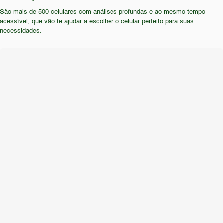
tecnologias mais recentes devem procurar outros
São mais de 500 celulares com análises profundas e ao mesmo tempo
modelos. A ausência de informações sobre
acessível, que vão te ajudar a escolher o celular perfeito para suas
resistência e durabilidade também o torna menos
necessidades.
atrativo para quem busca um aparelho robusto.