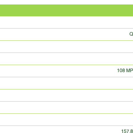
Q
108 MP
157.8