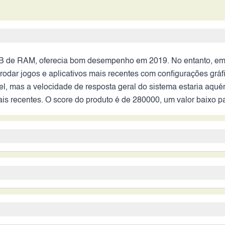
de RAM, oferecia bom desempenho em 2019. No entanto, em 20
 rodar jogos e aplicativos mais recentes com configurações grá
el, mas a velocidade de resposta geral do sistema estaria aqu
is recentes. O score do produto é de 280000, um valor baixo p
rincipais atrativos. A câmera principal de 108 MP, em conjunt
versatilidade. A presença de estabilização óptica de imagem (OI
m 2026, a qualidade de imagem ainda seria boa, mas a ausênci
ro, proporcionando boa autonomia em 2019. Em 2026, a capacid
iam a experiência em comparação com smartphones mais recen
ação da bateria. A ausência de informações sobre a tecnologia 
s. O tempo de carregamento completo, com carregadores atuai