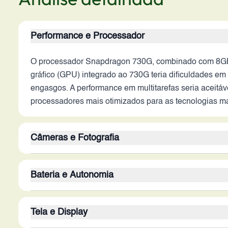
Performance e Processador
O processador Snapdragon 730G, combinado com 8GB 
gráfico (GPU) integrado ao 730G teria dificuldades em
engasgos. A performance em multitarefas seria aceitáv
processadores mais otimizados para as tecnologias ma
Câmeras e Fotografia
O conjunto de câmeras do Mi CC9 Pro era um dos seus p
Bateria e Autonomia
permitia capturar fotos com boa riqueza de detalhes e 
especialmente em condições de baixa luminosidade. E
A bateria de 5260 mAh era um ponto forte do Mi CC9 P
modernos, como modos de captura avançados, limitar
Tela e Display
energética do processador e tela influenciariam a dur
2026, espera-se carregamento em velocidades maiore