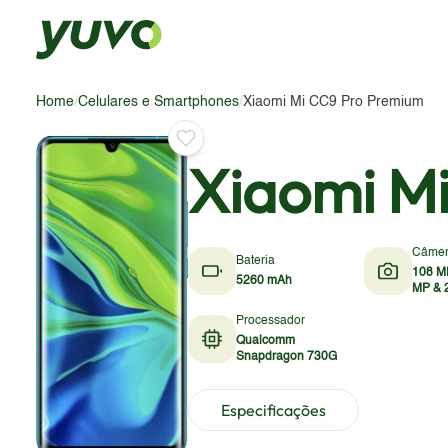
Home
/
Celulares e Smartphones
/
Xiaomi Mi CC9 Pro Premium
Xiaomi M
Câme
Bateria
108 M
5260 mAh
MP & 
Processador
Qualcomm
Snapdragon 730G
Especificações