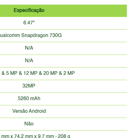
Especificação
6.47"
ualcomm Snapdragon 730G
N/A
N/A
 & 5 MP & 12 MP & 20 MP & 2 MP
32MP
5260 mAh
Versão Android
Não
 mm x 74.2 mm x 9.7 mm - 208 g