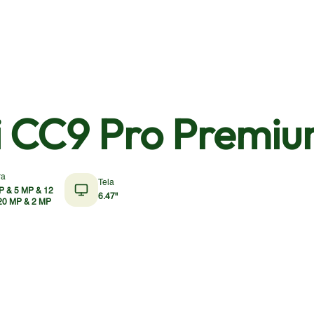
i CC9 Pro Premi
ra
Tela
P & 5 MP & 12
6.47"
20 MP & 2 MP