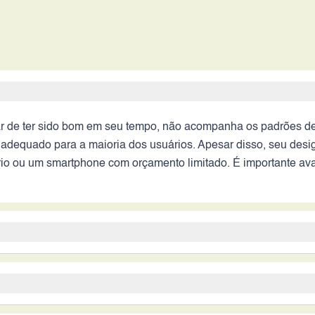
 de ter sido bom em seu tempo, não acompanha os padrões de 
nadequado para a maioria dos usuários. Apesar disso, seu des
io ou um smartphone com orçamento limitado. É importante aval
ara a maioria dos usuários, principalmente aqueles que buscam
am as diversas limitações, como baixo desempenho, bateria co
ores disponíveis com preço semelhante ou, em alguns casos, 