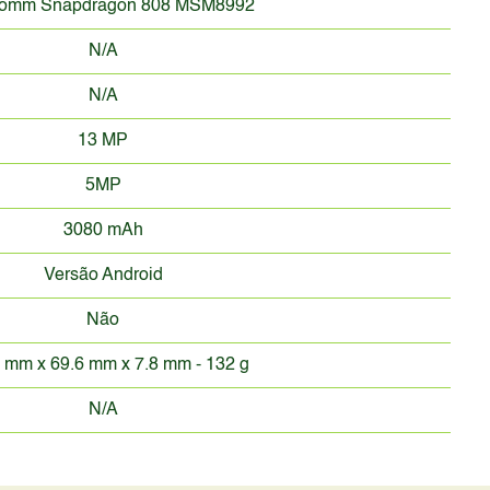
comm Snapdragon 808 MSM8992
N/A
N/A
13 MP
5MP
3080 mAh
Versão Android
Não
 mm x 69.6 mm x 7.8 mm - 132 g
N/A