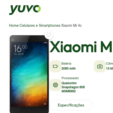
Home
/
Celulares e Smartphones
/
Xiaomi Mi 4c
Xiaomi M
Bateria
Câm
3080 mAh
13 M
Processador
Qualcomm
Snapdragon 808
MSM8992
Especificações