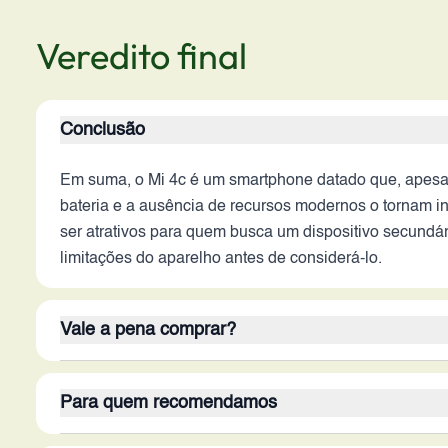
Veredito final
Conclusão
Em suma, o Mi 4c é um smartphone datado que, apesar
bateria e a ausência de recursos modernos o tornam i
ser atrativos para quem busca um dispositivo secundár
limitações do aparelho antes de considerá-lo.
Vale a pena comprar?
Em 2026, o Mi 4c não é uma opção que 'vale a pena' p
Para quem recomendamos
design compacto e tela com boa resolução, não super
Considerando o mercado atual, há opções muito melh