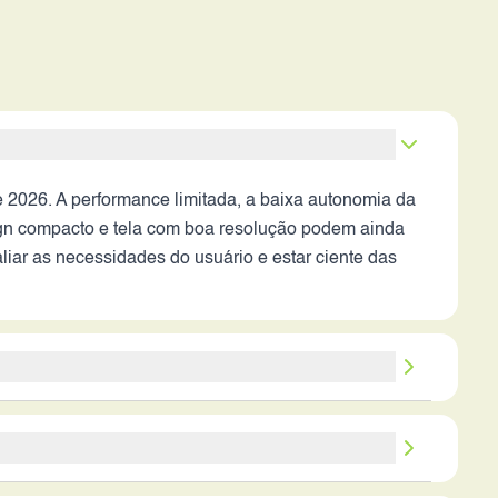
2026. A performance limitada, a baixa autonomia da
ign compacto e tela com boa resolução podem ainda
iar as necessidades do usuário e estar ciente das
 um smartphone principal. Os pontos fortes, como
m pouca autonomia e falta de conectividade moderna.
até menor. O usuário que busca desempenho, câmera