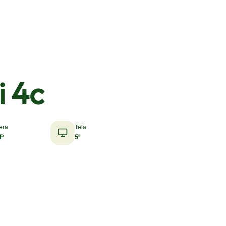
i 4c
era
Tela
P
5"