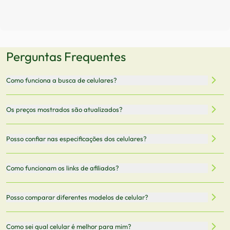
Perguntas Frequentes
Como funciona a busca de celulares?
Nossa plataforma permite que você busque e compare
Os preços mostrados são atualizados?
celulares de diferentes marcas e modelos. Você pode
filtrar por preço, características técnicas como
Sim, os preços são atualizados regularmente através de
Posso confiar nas especificações dos celulares?
armazenamento, memória RAM, bateria e conectividade
nossa integração com parceiros. No entanto,
5G.
recomendamos sempre verificar o preço final no site do
Todas as especificações técnicas são obtidas de fontes
Como funcionam os links de afiliados?
vendedor antes de finalizar sua compra.
oficiais dos fabricantes e verificadas pela nossa equipe.
Mantemos nosso banco de dados atualizado com as
Quando você clica em "Onde Comprar", pode ser
Posso comparar diferentes modelos de celular?
informações mais recentes de cada modelo.
redirecionado para lojas parceiras. Ao fazer uma compra
através desses links, podemos receber uma pequena
Sim! Você pode selecionar até 3 celulares para comparar
Como sei qual celular é melhor para mim?
comissão sem custo adicional para você.