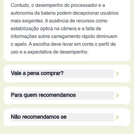
Contudo, o desempenho do processador e a
autonomia da bateria podem decepcionar usuários
mais exigentes. A ausência de recursos como
estabilização óptica na câmera e a falta de
informações sobre carregamento rápido diminuem
o apelo. A escolha deve levar em conta o perfil de
uso e a expectativa de desempenho.
Vale a pena comprar?
A decisão de adquirir o Mi 11 Lite 5G em 2026
Para quem recomendamos
depende do perfil do usuário e das expectativas. Os
pontos fortes são a tela AMOLED vibrante, o design
Este smartphone é mais adequado para usuários
fino e a capacidade de armazenamento. Usuários
Não recomendamos se
que buscam um aparelho com boa tela, design
que buscam uma experiência visual agradável, com
elegante e armazenamento generoso para tarefas
foco em consumo de conteúdo, redes sociais e
O Mi 11 Lite 5G não é recomendado para usuários