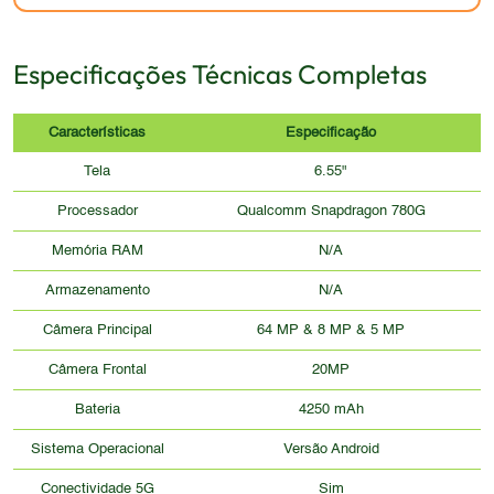
Especificações Técnicas Completas
Características
Especificação
Tela
6.55"
Processador
Qualcomm Snapdragon 780G
Memória RAM
N/A
Armazenamento
N/A
Câmera Principal
64 MP & 8 MP & 5 MP
Câmera Frontal
20MP
Bateria
4250 mAh
Sistema Operacional
Versão Android
Conectividade 5G
Sim