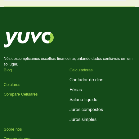
lado a lado suas especificações, preços e características.
Use nossa ferramenta de comparação para tomar a melhor
Considere seu uso diário: se você tira muitas fotos,
decisão de compra.
priorize a qualidade da câmera; se usa muitos apps, foque
em memória RAM e armazenamento; para jogos,
processador e bateria são essenciais. Use nossos filtros
para encontrar o celular ideal.
Nós descomplicamos escolhas financeiras
juntando dados confiáveis em um
só lugar.
Blog
Calculadoras
Contador de dias
Celulares
Férias
Compare Celulares
Salário líquido
Juros compostos
Juros simples
Sobre nós