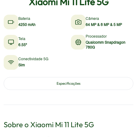
Xiaomi Mi 11 Lite 5G
Bateria
Câmera
4250 mAh
64 MP & 8 MP & 5 MP
Processador
Tela
Qualcomm Snapdragon
6.55"
780G
Conectividade 5G
Sim
Especificações
Sobre o
Xiaomi
Mi 11 Lite 5G