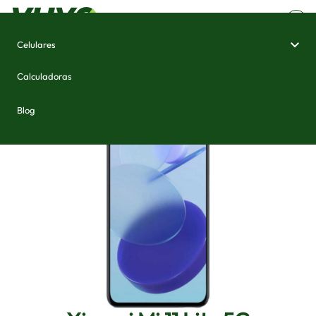
Celulares
Home
/
Celulares e Smartphones
/
Xiaomi Mi 11 Lite 5G
Calculadoras
Blog