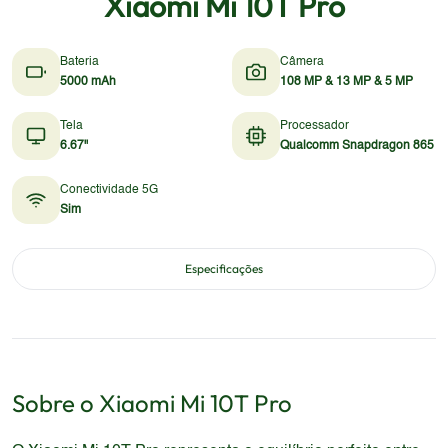
Xiaomi Mi 10T Pro
Bateria
Câmera
5000 mAh
108 MP & 13 MP & 5 MP
Tela
Processador
6.67"
Qualcomm Snapdragon 865
Conectividade 5G
Sim
Especificações
Sobre o
Xiaomi
Mi 10T Pro