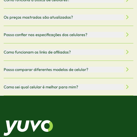
Nossa plataforma permite que você busque e compare
Os preços mostrados são atualizados?
celulares de diferentes marcas e modelos. Você pode
filtrar por preço, características técnicas como
Sim, os preços são atualizados regularmente através de
Posso confiar nas especificações dos celulares?
armazenamento, memória RAM, bateria e conectividade
nossa integração com parceiros. No entanto,
5G.
recomendamos sempre verificar o preço final no site do
Todas as especificações técnicas são obtidas de fontes
Como funcionam os links de afiliados?
vendedor antes de finalizar sua compra.
oficiais dos fabricantes e verificadas pela nossa equipe.
Mantemos nosso banco de dados atualizado com as
Quando você clica em "Onde Comprar", pode ser
Posso comparar diferentes modelos de celular?
informações mais recentes de cada modelo.
redirecionado para lojas parceiras. Ao fazer uma compra
através desses links, podemos receber uma pequena
Sim! Você pode selecionar até 3 celulares para comparar
Como sei qual celular é melhor para mim?
comissão sem custo adicional para você.
lado a lado suas especificações, preços e características.
Use nossa ferramenta de comparação para tomar a melhor
Considere seu uso diário: se você tira muitas fotos,
decisão de compra.
priorize a qualidade da câmera; se usa muitos apps, foque
em memória RAM e armazenamento; para jogos,
processador e bateria são essenciais. Use nossos filtros
para encontrar o celular ideal.