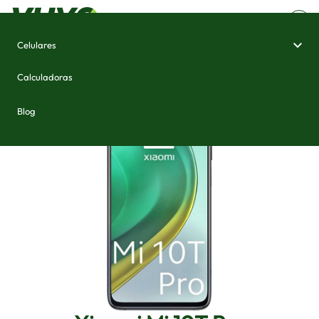
Celulares
Home
/
Celulares e Smartphones
/
Xiaomi Mi 10T Pro
Calculadoras
Blog