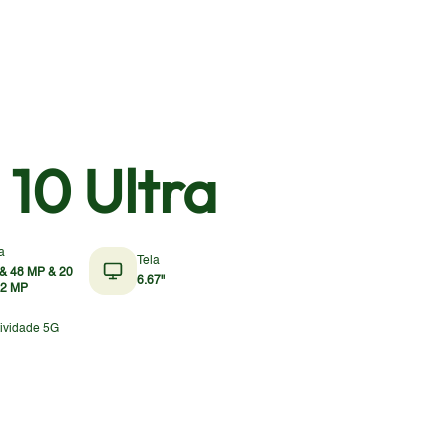
 10 Ultra
a
Tela
& 48 MP & 20
6.67"
12 MP
ividade 5G