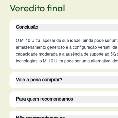
Veredito final
Conclusão
O Mi 10 Ultra, apesar de sua idade, ainda pode ser u
armazenamento generoso e a configuração versátil da
capacidade moderada e a ausência de suporte ao 5G 
tecnologias, o Mi 10 Ultra pode ser uma alternativa, d
Vale a pena comprar?
Em 2026, a decisão de adquirir o Mi 10 Ultra depende 
Para quem recomendamos
interno e câmera versátil. Para quem busca um smartp
uma boa opção, especialmente se encontrado por um pr
O Mi 10 Ultra é recomendado para usuários que busc
defasado e a ausência de suporte ao 5G.