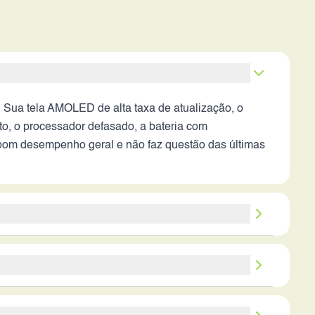
 Sua tela AMOLED de alta taxa de atualização, o
o, o processador defasado, a bateria com
om desempenho geral e não faz questão das últimas
os fortes como tela de qualidade, bom armazenamento
ta das últimas tecnologias, o Mi 10 Ultra pode ser
star ciente de suas limitações, como o processador
 como navegação na web, uso de aplicativos e