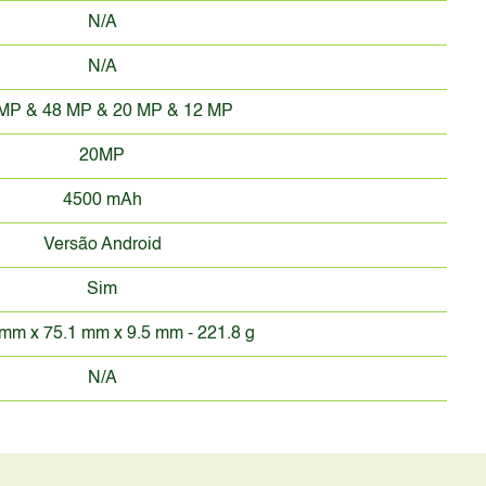
N/A
N/A
MP & 48 MP & 20 MP & 12 MP
20MP
4500 mAh
Versão Android
Sim
mm x 75.1 mm x 9.5 mm - 221.8 g
N/A