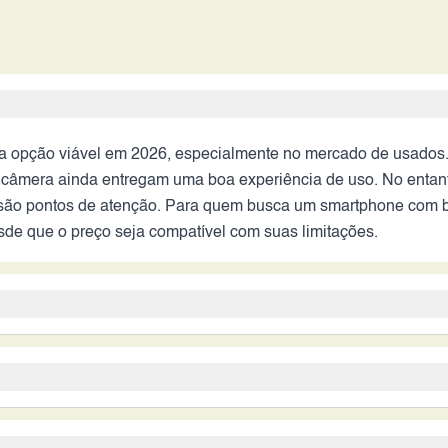
ma opção viável em 2026, especialmente no mercado de usados.
 câmera ainda entregam uma boa experiência de uso. No entant
são pontos de atenção. Para quem busca um smartphone com b
esde que o preço seja compatível com suas limitações.
do perfil do usuário e do preço. O aparelho ainda possui pont
hone com bom desempenho em tarefas do dia a dia e não necessi
eço atrativo no mercado de usados. No entanto, é importante e
am um smartphone com bom desempenho em tarefas cotidianas,