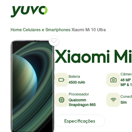
Home
/
Celulares e Smartphones
/
Xiaomi Mi 10 Ultra
Xiaomi Mi
Câmer
Bateria
48 MP 
4500 mAh
MP & 
Processador
Conect
Qualcomm
Sim
Snapdragon 865
Especificações