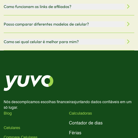
recomendamos sempre verificar o preço final no site do
Todas as especificações técnicas são obtidas de fontes
Como funcionam os links de afiliados?
vendedor antes de finalizar sua compra.
oficiais dos fabricantes e verificadas pela nossa equipe.
Mantemos nosso banco de dados atualizado com as
Quando você clica em "Onde Comprar", pode ser
Posso comparar diferentes modelos de celular?
informações mais recentes de cada modelo.
redirecionado para lojas parceiras. Ao fazer uma compra
através desses links, podemos receber uma pequena
Sim! Você pode selecionar até 3 celulares para comparar
Como sei qual celular é melhor para mim?
comissão sem custo adicional para você.
lado a lado suas especificações, preços e características.
Use nossa ferramenta de comparação para tomar a melhor
Considere seu uso diário: se você tira muitas fotos,
decisão de compra.
priorize a qualidade da câmera; se usa muitos apps, foque
em memória RAM e armazenamento; para jogos,
processador e bateria são essenciais. Use nossos filtros
para encontrar o celular ideal.
Nós descomplicamos escolhas financeiras
juntando dados confiáveis em um
só lugar.
Blog
Calculadoras
Contador de dias
Celulares
Férias
Compare Celulares