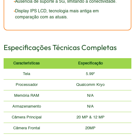
Ausência de suporte a 5G, limitando a conectividade.
tendências atuais, que priorizam a elegância e a
sofisticação. É fundamental que se considere que,
Display IPS LCD, tecnologia mais antiga em
comparação com as atuais.
para o período, o design pode ter sido adequado,
mas, em 2026, é perceptível a evolução.
Especificações Técnicas Completas
Características
Especificação
Tela
5.99"
Processador
Qualcomm Kryo
Memória RAM
N/A
Armazenamento
N/A
Câmera Principal
20 MP & 12 MP
Câmera Frontal
20MP