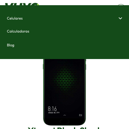
Celulares
Home
/
Celulares e Smartphones
/
Xiaomi Black Shark
Calculadoras
Blog