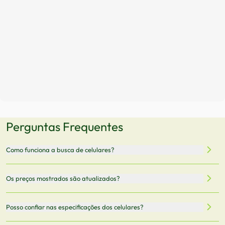
Perguntas Frequentes
Como funciona a busca de celulares?
Nossa plataforma permite que você busque e compare
Os preços mostrados são atualizados?
celulares de diferentes marcas e modelos. Você pode
filtrar por preço, características técnicas como
Sim, os preços são atualizados regularmente através de
Posso confiar nas especificações dos celulares?
armazenamento, memória RAM, bateria e conectividade
nossa integração com parceiros. No entanto,
5G.