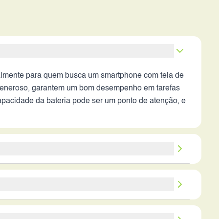
ialmente para quem busca um smartphone com tela de
generoso, garantem um bom desempenho em tarefas
capacidade da bateria pode ser um ponto de atenção, e
tivo. Se o consumidor busca uma tela de alta
 Os pontos fortes são a tela AMOLED de 120Hz, o
a bateria e a ausência de informações sobre
otografia, tela de alta qualidade e bom desempenho