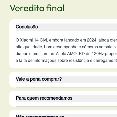
Veredito final
Conclusão
O Xiaomi 14 Civi, embora lançado em 2024, ainda ofe
alta qualidade, bom desempenho e câmeras versátei
diárias e multitarefas. A tela AMOLED de 120Hz propor
a falta de informações sobre resistência e carregame
Vale a pena comprar?
Em 2026, o Xiaomi 14 Civi ainda pode ser considerado 
Para quem recomendamos
qualidade, bom desempenho em multitarefas e câmeras
processador Snapdragon 8s Gen 3, o amplo armazename
O Xiaomi 14 Civi é mais indicado para usuários que v
recursos mais recentes podem diminuir o seu valor e