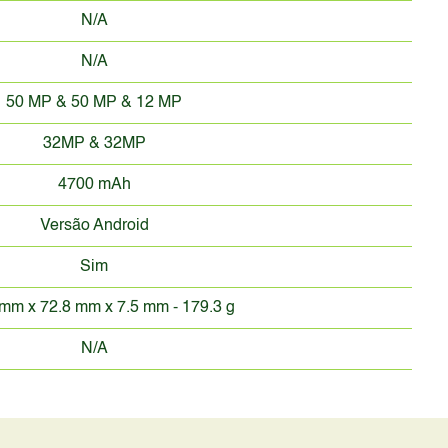
N/A
N/A
50 MP & 50 MP & 12 MP
32MP & 32MP
4700 mAh
Versão Android
Sim
mm x 72.8 mm x 7.5 mm - 179.3 g
N/A