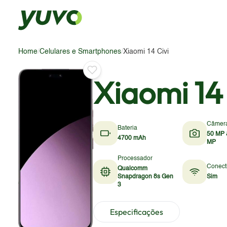
Home
/
Celulares e Smartphones
/
Xiaomi 14 Civi
Xiaomi 14 
Câmer
Bateria
50 MP 
4700 mAh
MP
Processador
Conect
Qualcomm
Snapdragon 8s Gen
Sim
3
Especificações