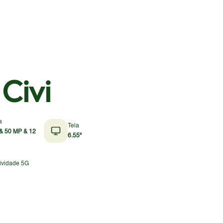
Civi
a
Tela
& 50 MP & 12
6.55"
ividade 5G