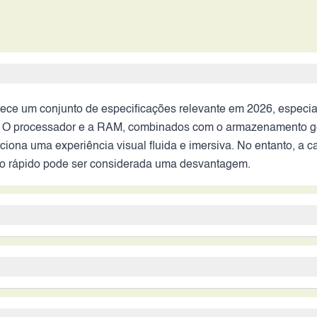
rece um conjunto de especificações relevante em 2026, espec
s. O processador e a RAM, combinados com o armazenamento 
ciona uma experiência visual fluida e imersiva. No entanto, a 
nto rápido pode ser considerada uma desvantagem.
uma opção interessante, principalmente se o preço for competi
 versáteis, este aparelho pode atender às suas necessidades.
nto e as câmeras frontais duplas. No entanto, a capacidade d
alorizam uma experiência multimídia aprimorada, com foco em f
m comparação com modelos mais atuais.