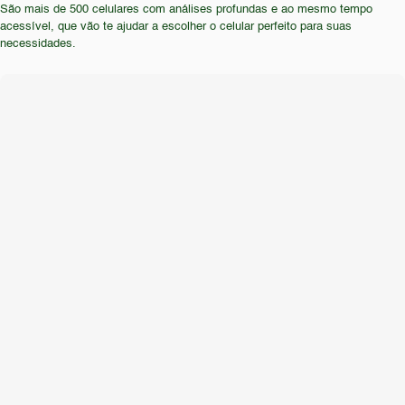
São mais de 500 celulares com análises profundas e ao mesmo tempo
encontrar opções mais atraentes no mercado em
um design que pode parecer um pouco mais antigo.
acessível, que vão te ajudar a escolher o celular perfeito para suas
2026. Além disso, se a resistência à água e poeira
necessidades.
for uma prioridade, a ausência dessa informação
torna o aparelho menos interessante.