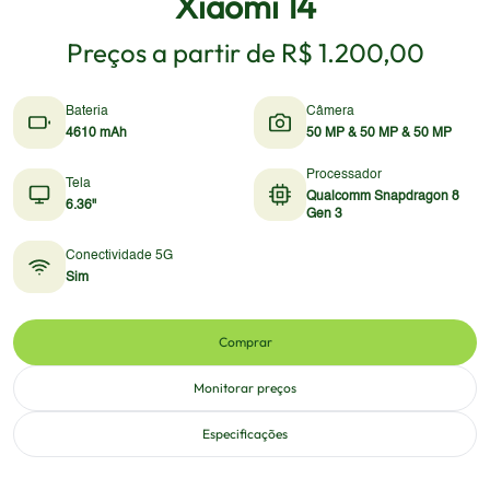
Xiaomi 14
Preços a partir de
R$ 1.200,00
Bateria
Câmera
4610 mAh
50 MP & 50 MP & 50 MP
Processador
Tela
Qualcomm Snapdragon 8
6.36"
Gen 3
Conectividade 5G
Sim
Comprar
Monitorar preços
Especificações