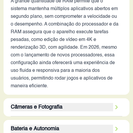
A grande quantidade de RAM permite que o
sistema mantenha múltiplos aplicativos abertos em
segundo plano, sem comprometer a velocidade ou
o desempenho. A combinação do processador e da
RAM assegura que o aparelho execute tarefas
pesadas, como edição de vídeo em 4K e
renderização 3D, com agilidade. Em 2026, mesmo
com o lançamento de novos processadores, essa
configuração ainda oferecerá uma experiência de
uso fluida e responsiva para a maioria dos
usuários, permitindo rodar jogos e aplicativos de
maneira eficiente.
Câmeras e Fotografia
O conjunto de câmeras traseiras, composto por três
Bateria e Autonomia
sensores de 50MP, sugere um sistema fotográfico