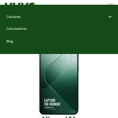
Celulares
Home
/
Celulares e Smartphones
/
Xiaomi 14
Calculadoras
Blog