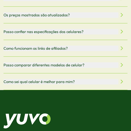
Nossa plataforma permite que você busque e compare
Os preços mostrados são atualizados?
celulares de diferentes marcas e modelos. Você pode
filtrar por preço, características técnicas como
Sim, os preços são atualizados regularmente através de
Posso confiar nas especificações dos celulares?
armazenamento, memória RAM, bateria e conectividade
nossa integração com parceiros. No entanto,
5G.
recomendamos sempre verificar o preço final no site do
Todas as especificações técnicas são obtidas de fontes
Como funcionam os links de afiliados?
vendedor antes de finalizar sua compra.
oficiais dos fabricantes e verificadas pela nossa equipe.
Mantemos nosso banco de dados atualizado com as
Quando você clica em "Onde Comprar", pode ser
Posso comparar diferentes modelos de celular?
informações mais recentes de cada modelo.
redirecionado para lojas parceiras. Ao fazer uma compra
através desses links, podemos receber uma pequena
Sim! Você pode selecionar até 3 celulares para comparar
Como sei qual celular é melhor para mim?
comissão sem custo adicional para você.
lado a lado suas especificações, preços e características.
Use nossa ferramenta de comparação para tomar a melhor
Considere seu uso diário: se você tira muitas fotos,
decisão de compra.
priorize a qualidade da câmera; se usa muitos apps, foque
em memória RAM e armazenamento; para jogos,
processador e bateria são essenciais. Use nossos filtros
para encontrar o celular ideal.