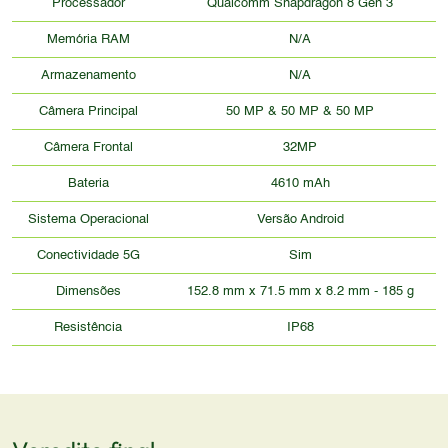
Processador
Qualcomm Snapdragon 8 Gen 3
Memória RAM
N/A
Armazenamento
N/A
Câmera Principal
50 MP & 50 MP & 50 MP
Câmera Frontal
32MP
Bateria
4610 mAh
Sistema Operacional
Versão Android
Conectividade 5G
Sim
Dimensões
152.8 mm x 71.5 mm x 8.2 mm - 185 g
Resistência
IP68