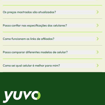
Nossa plataforma permite que você busque e compare
Os preços mostrados são atualizados?
celulares de diferentes marcas e modelos. Você pode
filtrar por preço, características técnicas como
Sim, os preços são atualizados regularmente através de
Posso confiar nas especificações dos celulares?
armazenamento, memória RAM, bateria e conectividade
nossa integração com parceiros. No entanto,
5G.
recomendamos sempre verificar o preço final no site do
Todas as especificações técnicas são obtidas de fontes
Como funcionam os links de afiliados?
vendedor antes de finalizar sua compra.
oficiais dos fabricantes e verificadas pela nossa equipe.
Mantemos nosso banco de dados atualizado com as
Quando você clica em "Onde Comprar", pode ser
Posso comparar diferentes modelos de celular?
informações mais recentes de cada modelo.
redirecionado para lojas parceiras. Ao fazer uma compra
através desses links, podemos receber uma pequena
Sim! Você pode selecionar até 3 celulares para comparar
Como sei qual celular é melhor para mim?
comissão sem custo adicional para você.
lado a lado suas especificações, preços e características.
Use nossa ferramenta de comparação para tomar a melhor
Considere seu uso diário: se você tira muitas fotos,
decisão de compra.
priorize a qualidade da câmera; se usa muitos apps, foque
em memória RAM e armazenamento; para jogos,
processador e bateria são essenciais. Use nossos filtros
para encontrar o celular ideal.