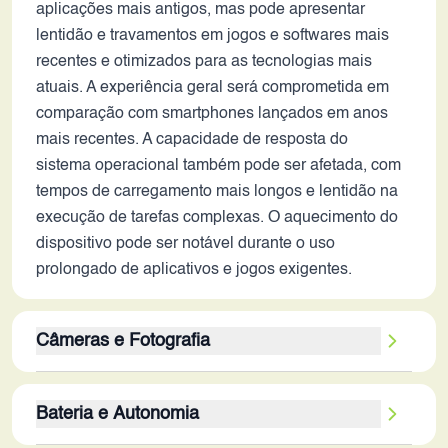
aplicações mais antigos, mas pode apresentar
lentidão e travamentos em jogos e softwares mais
recentes e otimizados para as tecnologias mais
atuais. A experiência geral será comprometida em
comparação com smartphones lançados em anos
mais recentes. A capacidade de resposta do
sistema operacional também pode ser afetada, com
tempos de carregamento mais longos e lentidão na
execução de tarefas complexas. O aquecimento do
dispositivo pode ser notável durante o uso
prolongado de aplicativos e jogos exigentes.
Câmeras e Fotografia
O conjunto de câmeras traseiras, com sensores de
Bateria e Autonomia
50 MP, 48 MP e 48 MP, e a câmera frontal de 32MP,
sugerem um bom potencial fotográfico. A presença