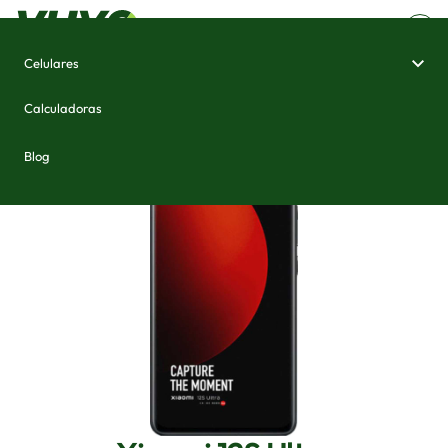
Celulares
Home
/
Celulares e Smartphones
/
Xiaomi 12S Ultra
Calculadoras
Blog