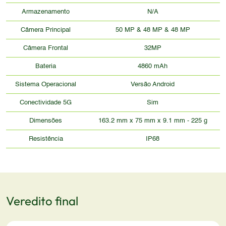
Armazenamento
N/A
Câmera Principal
50 MP & 48 MP & 48 MP
Câmera Frontal
32MP
Bateria
4860 mAh
Sistema Operacional
Versão Android
Conectividade 5G
Sim
Dimensões
163.2 mm x 75 mm x 9.1 mm - 225 g
Resistência
IP68
Veredito final