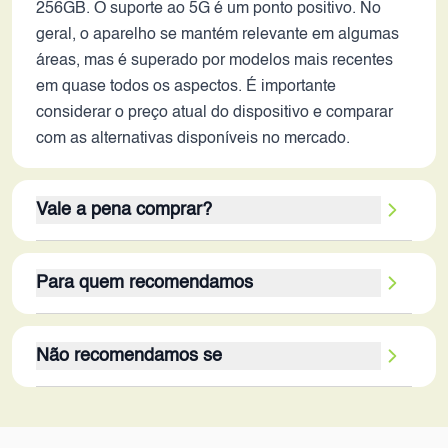
256GB. O suporte ao 5G é um ponto positivo. No
geral, o aparelho se mantém relevante em algumas
áreas, mas é superado por modelos mais recentes
em quase todos os aspectos. É importante
considerar o preço atual do dispositivo e comparar
com as alternativas disponíveis no mercado.
Vale a pena comprar?
A decisão de comprar o Xiaomi 11i HyperCharge
Para quem recomendamos
em 2026 depende muito do preço. Se o valor for
consideravelmente inferior aos smartphones mais
O Xiaomi 11i HyperCharge, em 2026, pode ser
recentes, e o usuário não for exigente em relação
Não recomendamos se
recomendado para usuários que buscam um
ao desempenho e à qualidade da câmera, pode ser
smartphone com tela de boa qualidade e amplo
uma opção viável. Os pontos fortes são a tela
O Xiaomi 11i HyperCharge não é recomendado
armazenamento, mas com orçamento limitado.
AMOLED com alta taxa de atualização, o amplo
para usuários que exigem alto desempenho em
Usuários que priorizam jogos leves, navegação na
armazenamento e a marca Xiaomi. No entanto, as