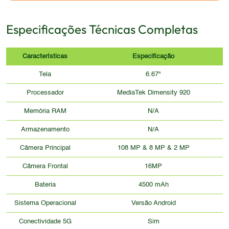
Especificações Técnicas Completas
Características
Especificação
Tela
6.67"
Processador
MediaTek Dimensity 920
Memória RAM
N/A
Armazenamento
N/A
Câmera Principal
108 MP & 8 MP & 2 MP
Câmera Frontal
16MP
Bateria
4500 mAh
Sistema Operacional
Versão Android
Conectividade 5G
Sim