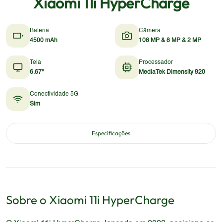
Xiaomi 11i HyperCharge
Bateria
Câmera
4500 mAh
108 MP & 8 MP & 2 MP
Tela
Processador
6.67"
MediaTek Dimensity 920
Conectividade 5G
Sim
Especificações
Sobre o
Xiaomi
11i HyperCharge