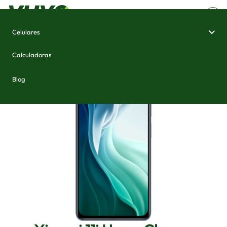
Celulares
Home
/
Celulares e Smartphones
/
Xiaomi 11i HyperCharge
Calculadoras
Blog