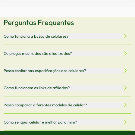
Perguntas Frequentes
Como funciona a busca de celulares?
Nossa plataforma permite que você busque e compare
Os preços mostrados são atualizados?
celulares de diferentes marcas e modelos. Você pode
filtrar por preço, características técnicas como
Sim, os preços são atualizados regularmente através de
Posso confiar nas especificações dos celulares?
armazenamento, memória RAM, bateria e conectividade
nossa integração com parceiros. No entanto,
5G.
recomendamos sempre verificar o preço final no site do
Todas as especificações técnicas são obtidas de fontes
Como funcionam os links de afiliados?
vendedor antes de finalizar sua compra.
oficiais dos fabricantes e verificadas pela nossa equipe.
Mantemos nosso banco de dados atualizado com as
Quando você clica em "Onde Comprar", pode ser
Posso comparar diferentes modelos de celular?
informações mais recentes de cada modelo.
redirecionado para lojas parceiras. Ao fazer uma compra
através desses links, podemos receber uma pequena
Sim! Você pode selecionar até 3 celulares para comparar
Como sei qual celular é melhor para mim?
comissão sem custo adicional para você.
lado a lado suas especificações, preços e características.
Use nossa ferramenta de comparação para tomar a melhor