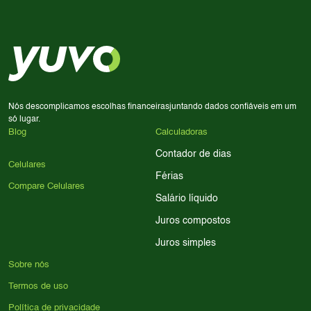
Considere seu uso diário: se você tira muitas fotos,
decisão de compra.
priorize a qualidade da câmera; se usa muitos apps, foque
em memória RAM e armazenamento; para jogos,
processador e bateria são essenciais. Use nossos filtros
para encontrar o celular ideal.
Nós descomplicamos escolhas financeiras
juntando dados confiáveis em um
só lugar.
Blog
Calculadoras
Contador de dias
Celulares
Férias
Compare Celulares
Salário líquido
Juros compostos
Juros simples
Sobre nós
Termos de uso
Política de privacidade