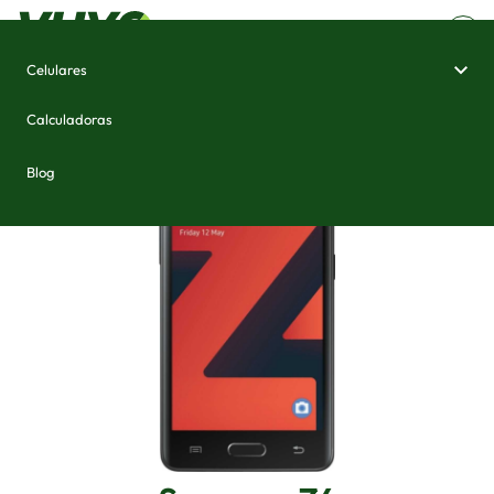
Celulares
Home
/
Celulares e Smartphones
/
Samsung Z4
Calculadoras
Blog