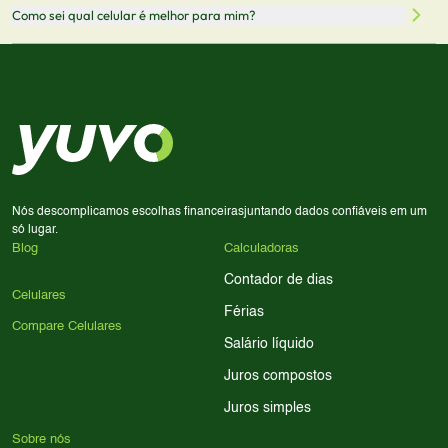
Sim! Você pode selecionar até 3 celulares para comparar
Como sei qual celular é melhor para mim?
comissão sem custo adicional para você.
lado a lado suas especificações, preços e características.
Use nossa ferramenta de comparação para tomar a melhor
Considere seu uso diário: se você tira muitas fotos,
decisão de compra.
priorize a qualidade da câmera; se usa muitos apps, foque
em memória RAM e armazenamento; para jogos,
processador e bateria são essenciais. Use nossos filtros
para encontrar o celular ideal.
Nós descomplicamos escolhas financeiras
juntando dados confiáveis em um
só lugar.
Blog
Calculadoras
Contador de dias
Celulares
Férias
Compare Celulares
Salário líquido
Juros compostos
Juros simples
Sobre nós