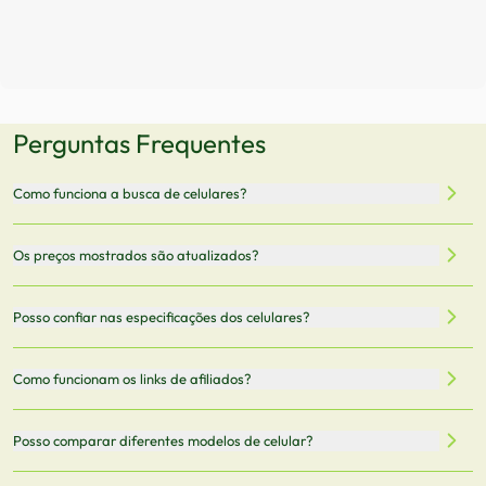
Perguntas Frequentes
Como funciona a busca de celulares?
Nossa plataforma permite que você busque e compare
Os preços mostrados são atualizados?
celulares de diferentes marcas e modelos. Você pode
filtrar por preço, características técnicas como
Sim, os preços são atualizados regularmente através de
Posso confiar nas especificações dos celulares?
armazenamento, memória RAM, bateria e conectividade
nossa integração com parceiros. No entanto,
5G.
recomendamos sempre verificar o preço final no site do
Todas as especificações técnicas são obtidas de fontes
Como funcionam os links de afiliados?
vendedor antes de finalizar sua compra.
oficiais dos fabricantes e verificadas pela nossa equipe.
Mantemos nosso banco de dados atualizado com as
Quando você clica em "Onde Comprar", pode ser
Posso comparar diferentes modelos de celular?
informações mais recentes de cada modelo.
redirecionado para lojas parceiras. Ao fazer uma compra
através desses links, podemos receber uma pequena