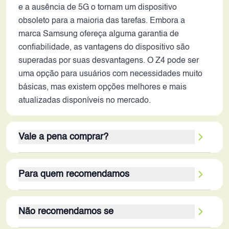
e a ausência de 5G o tornam um dispositivo
obsoleto para a maioria das tarefas. Embora a
marca Samsung ofereça alguma garantia de
confiabilidade, as vantagens do dispositivo são
superadas por suas desvantagens. O Z4 pode ser
uma opção para usuários com necessidades muito
básicas, mas existem opções melhores e mais
atualizadas disponíveis no mercado.
Vale a pena comprar?
Considerando o cenário tecnológico de 2026, o
Para quem recomendamos
Samsung Z4 não é uma opção que 'vale a pena'
para a maioria dos consumidores. As limitações de
O público-alvo ideal para o Samsung Z4, em 2026,
hardware, como a baixa capacidade de
Não recomendamos se
seria um usuário com necessidades muito básicas
armazenamento, a RAM limitada e o processador
e limitadas. Isso pode incluir pessoas idosas que