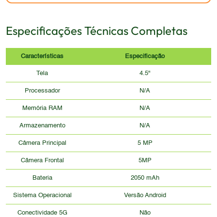
Especificações Técnicas Completas
Características
Especificação
Tela
4.5"
Processador
N/A
Memória RAM
N/A
Armazenamento
N/A
Câmera Principal
5 MP
Câmera Frontal
5MP
Bateria
2050 mAh
Sistema Operacional
Versão Android
Conectividade 5G
Não