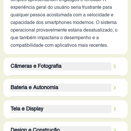
simples apresentariam engasgos e lentidão. A
experiência geral do usuário seria frustrante para
qualquer pessoa acostumada com a velocidade e
capacidade dos smartphones modernos. O sistema
operacional provavelmente estaria desatualizado, o
que também impactaria o desempenho e a
compatibilidade com aplicativos mais recentes.
Câmeras e Fotografia
A câmera deste dispositivo em 2026 estaria
Bateria e Autonomia
defasada em relação às tecnologias atuais. A
câmera traseira de 13MP poderia tirar fotos
A bateria de 1900 mAh é um ponto fraco
aceitáveis para a época, mas a qualidade de
Tela e Display
significativo. Mesmo considerando que o hardware
imagem seria inferior em comparação com os
é menos exigente, a autonomia seria muito limitada
smartphones modernos. A ausência de recursos
A tela de 3.67 polegadas com resolução de 480 x
em 2026. A bateria provavelmente não duraria um
como estabilização óptica de imagem (OIS), modos
Design e Construção