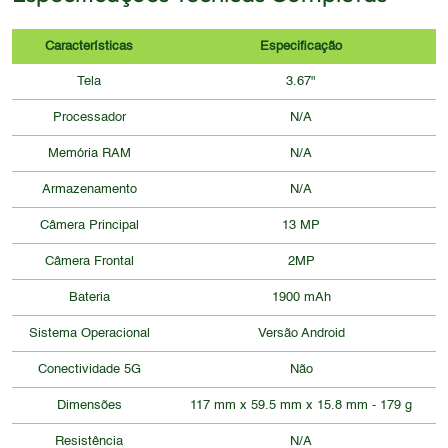
em 2014, estaria defasada em 2026, com bordas
maiores e um design menos sofisticado.
Características
Especificação
Tela
3.67"
Processador
N/A
Memória RAM
N/A
Armazenamento
N/A
Câmera Principal
13 MP
Câmera Frontal
2MP
Bateria
1900 mAh
Sistema Operacional
Versão Android
Conectividade 5G
Não
Dimensões
117 mm x 59.5 mm x 15.8 mm - 179 g
Resistência
N/A