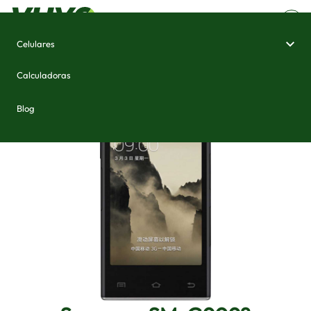
Celulares
Home
/
Celulares e Smartphones
/
Samsung SM-G9098
Calculadoras
Blog