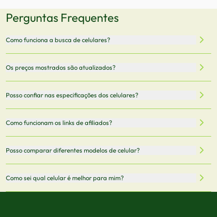
Perguntas Frequentes
Como funciona a busca de celulares?
Nossa plataforma permite que você busque e compare
Os preços mostrados são atualizados?
celulares de diferentes marcas e modelos. Você pode
filtrar por preço, características técnicas como
Sim, os preços são atualizados regularmente através de
Posso confiar nas especificações dos celulares?
armazenamento, memória RAM, bateria e conectividade
nossa integração com parceiros. No entanto,
5G.
recomendamos sempre verificar o preço final no site do
Todas as especificações técnicas são obtidas de fontes
Como funcionam os links de afiliados?
vendedor antes de finalizar sua compra.
oficiais dos fabricantes e verificadas pela nossa equipe.
Mantemos nosso banco de dados atualizado com as
Quando você clica em "Onde Comprar", pode ser
Posso comparar diferentes modelos de celular?
informações mais recentes de cada modelo.
redirecionado para lojas parceiras. Ao fazer uma compra
através desses links, podemos receber uma pequena
Sim! Você pode selecionar até 3 celulares para comparar
Como sei qual celular é melhor para mim?
comissão sem custo adicional para você.
lado a lado suas especificações, preços e características.
Use nossa ferramenta de comparação para tomar a melhor
Considere seu uso diário: se você tira muitas fotos,
decisão de compra.
priorize a qualidade da câmera; se usa muitos apps, foque