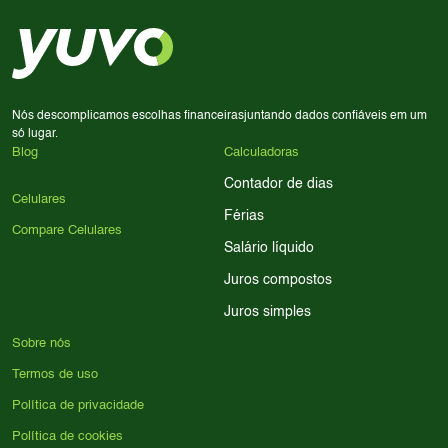
em memória RAM e armazenamento; para jogos,
processador e bateria são essenciais. Use nossos filtros
para encontrar o celular ideal.
Nós descomplicamos escolhas financeiras
juntando dados confiáveis em um
só lugar.
Blog
Calculadoras
Contador de dias
Celulares
Férias
Compare Celulares
Salário líquido
Juros compostos
Juros simples
Sobre nós
Termos de uso
Política de privacidade
Política de cookies