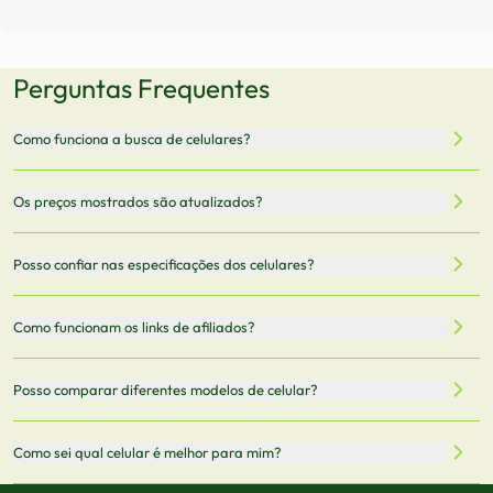
Perguntas Frequentes
Como funciona a busca de celulares?
Nossa plataforma permite que você busque e compare
Os preços mostrados são atualizados?
celulares de diferentes marcas e modelos. Você pode
filtrar por preço, características técnicas como
Sim, os preços são atualizados regularmente através de
Posso confiar nas especificações dos celulares?
armazenamento, memória RAM, bateria e conectividade
nossa integração com parceiros. No entanto,
5G.
recomendamos sempre verificar o preço final no site do
Todas as especificações técnicas são obtidas de fontes
Como funcionam os links de afiliados?
vendedor antes de finalizar sua compra.
oficiais dos fabricantes e verificadas pela nossa equipe.
Mantemos nosso banco de dados atualizado com as
Quando você clica em "Onde Comprar", pode ser
Posso comparar diferentes modelos de celular?
informações mais recentes de cada modelo.
redirecionado para lojas parceiras. Ao fazer uma compra
através desses links, podemos receber uma pequena
Sim! Você pode selecionar até 3 celulares para comparar
Como sei qual celular é melhor para mim?
comissão sem custo adicional para você.
lado a lado suas especificações, preços e características.