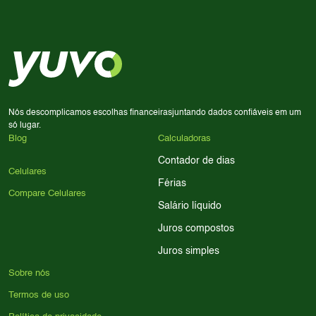
Use nossa ferramenta de comparação para tomar a melhor
Considere seu uso diário: se você tira muitas fotos,
decisão de compra.
priorize a qualidade da câmera; se usa muitos apps, foque
em memória RAM e armazenamento; para jogos,
processador e bateria são essenciais. Use nossos filtros
para encontrar o celular ideal.
Nós descomplicamos escolhas financeiras
juntando dados confiáveis em um
só lugar.
Blog
Calculadoras
Contador de dias
Celulares
Férias
Compare Celulares
Salário líquido
Juros compostos
Juros simples
Sobre nós
Termos de uso