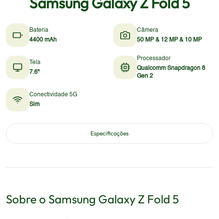
Samsung Galaxy Z Fold 5
Bateria
Câmera
4400 mAh
50 MP & 12 MP & 10 MP
Processador
Tela
Qualcomm Snapdragon 8
7.6"
Gen 2
Conectividade 5G
Sim
Especificações
Sobre o
Samsung
Galaxy Z Fold 5