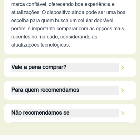
marca confiável, oferecendo boa experiência e
atualizações. O dispositivo ainda pode ser uma boa
escolha para quem busca um celular dobrável,
porém, é importante comparar com as opções mais
recentes no mercado, considerando as
atualizações tecnológicas.
Vale a pena comprar?
A decisão de adquirir o Galaxy Z Fold 5 em 2026
Para quem recomendamos
dependerá das prioridades do usuário. O
dispositivo ainda vale a pena para quem busca
O Galaxy Z Fold 5 é mais adequado para usuários
uma experiência única, com tela grande e design
Não recomendamos se
que buscam uma experiência de smartphone
diferenciado, e não se importa em ter um
diferenciada e valorizam a versatilidade de um
desempenho ligeiramente inferior ao dos modelos
O Galaxy Z Fold 5 não é recomendado para
dispositivo dobrável. Profissionais que precisam de
mais recentes. Seus principais pontos fortes são a
usuários que priorizam o desempenho bruto em
multitarefas e produtividade, criadores de conteúdo