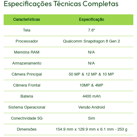
Especificações Técnicas Completas
usuários. A combinação de design premium e
funcionalidades inovadoras o torna um dispositivo
Características
Especificação
atraente, mas é importante considerar os pontos de
atenção em relação à durabilidade e ergonomia.
Tela
7.6"
Processador
Qualcomm Snapdragon 8 Gen 2
Memória RAM
N/A
Armazenamento
N/A
Câmera Principal
50 MP & 12 MP & 10 MP
Câmera Frontal
10MP & 4MP
Bateria
4400 mAh
Sistema Operacional
Versão Android
Conectividade 5G
Sim
Dimensões
154.9 mm x 129.9 mm x 6.1 mm - 253 g