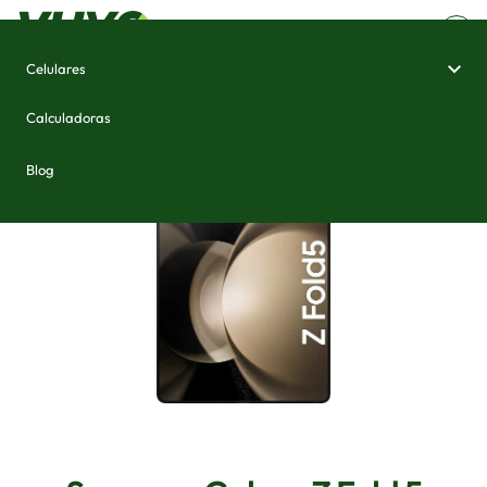
Celulares
Home
/
Celulares e Smartphones
/
Samsung Galaxy Z Fold 5
Calculadoras
Blog