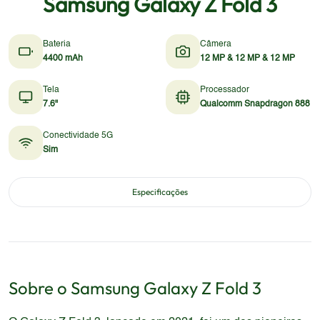
Samsung Galaxy Z Fold 3
Bateria
Câmera
4400 mAh
12 MP & 12 MP & 12 MP
Tela
Processador
7.6"
Qualcomm Snapdragon 888
Conectividade 5G
Sim
Especificações
Sobre o
Samsung
Galaxy Z Fold 3