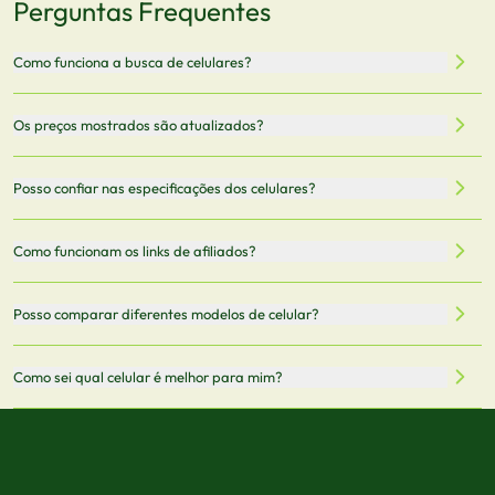
Perguntas Frequentes
Como funciona a busca de celulares?
Nossa plataforma permite que você busque e compare
Os preços mostrados são atualizados?
celulares de diferentes marcas e modelos. Você pode
filtrar por preço, características técnicas como
Sim, os preços são atualizados regularmente através de
Posso confiar nas especificações dos celulares?
armazenamento, memória RAM, bateria e conectividade
nossa integração com parceiros. No entanto,
5G.
recomendamos sempre verificar o preço final no site do
Todas as especificações técnicas são obtidas de fontes
Como funcionam os links de afiliados?
vendedor antes de finalizar sua compra.
oficiais dos fabricantes e verificadas pela nossa equipe.
Mantemos nosso banco de dados atualizado com as
Quando você clica em "Onde Comprar", pode ser
Posso comparar diferentes modelos de celular?
informações mais recentes de cada modelo.
redirecionado para lojas parceiras. Ao fazer uma compra
através desses links, podemos receber uma pequena
Sim! Você pode selecionar até 3 celulares para comparar
Como sei qual celular é melhor para mim?
comissão sem custo adicional para você.
lado a lado suas especificações, preços e características.
Use nossa ferramenta de comparação para tomar a melhor
Considere seu uso diário: se você tira muitas fotos,
decisão de compra.
priorize a qualidade da câmera; se usa muitos apps, foque
em memória RAM e armazenamento; para jogos,