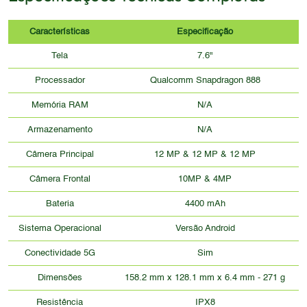
Características
Especificação
Tela
7.6"
Processador
Qualcomm Snapdragon 888
Memória RAM
N/A
Armazenamento
N/A
Câmera Principal
12 MP & 12 MP & 12 MP
Câmera Frontal
10MP & 4MP
Bateria
4400 mAh
Sistema Operacional
Versão Android
Conectividade 5G
Sim
Dimensões
158.2 mm x 128.1 mm x 6.4 mm - 271 g
Resistência
IPX8