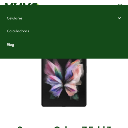
Celulares
Home
/
Celulares e Smartphones
/
Samsung Galaxy Z Fold 3
Calculadoras
Blog