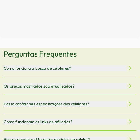
Perguntas Frequentes
Como funciona a busca de celulares?
Nossa plataforma permite que você busque e compare
Os preços mostrados são atualizados?
celulares de diferentes marcas e modelos. Você pode
filtrar por preço, características técnicas como
Sim, os preços são atualizados regularmente através de
Posso confiar nas especificações dos celulares?
armazenamento, memória RAM, bateria e conectividade
nossa integração com parceiros. No entanto,
5G.
recomendamos sempre verificar o preço final no site do
Todas as especificações técnicas são obtidas de fontes
Como funcionam os links de afiliados?
vendedor antes de finalizar sua compra.
oficiais dos fabricantes e verificadas pela nossa equipe.
Mantemos nosso banco de dados atualizado com as
Quando você clica em "Onde Comprar", pode ser
Posso comparar diferentes modelos de celular?