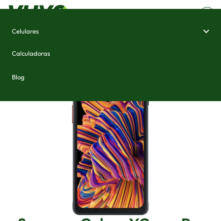
Celulares
Home
/
Celulares e Smartphones
/
Samsung Galaxy XCover Pro
Calculadoras
Blog