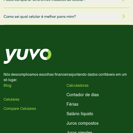
informações mais recentes de cada modelo.
redirecionado para lojas parceiras. Ao fazer uma compra
através desses links, podemos receber uma pequena
Sim! Você pode selecionar até 3 celulares para comparar
Como sei qual celular é melhor para mim?
comissão sem custo adicional para você.
lado a lado suas especificações, preços e características.
Use nossa ferramenta de comparação para tomar a melhor
Considere seu uso diário: se você tira muitas fotos,
decisão de compra.
priorize a qualidade da câmera; se usa muitos apps, foque
em memória RAM e armazenamento; para jogos,
processador e bateria são essenciais. Use nossos filtros
para encontrar o celular ideal.
Nós descomplicamos escolhas financeiras
juntando dados confiáveis em um
só lugar.
Blog
Calculadoras
Contador de dias
Celulares
Férias
Compare Celulares
Salário líquido
Juros compostos