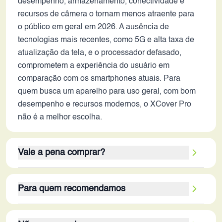
desempenho, armazenamento, conectividade e
recursos de câmera o tornam menos atraente para
o público em geral em 2026. A ausência de
tecnologias mais recentes, como 5G e alta taxa de
atualização da tela, e o processador defasado,
comprometem a experiência do usuário em
comparação com os smartphones atuais. Para
quem busca um aparelho para uso geral, com bom
desempenho e recursos modernos, o XCover Pro
não é a melhor escolha.
Vale a pena comprar?
O Galaxy XCover Pro, lançado em 2020, em 2026,
Para quem recomendamos
só vale a pena para quem prioriza a robustez e a
durabilidade acima de tudo. Os pontos fortes são a
O público-alvo do Galaxy XCover Pro em 2026 são
resistência a impactos e intempéries, e o design