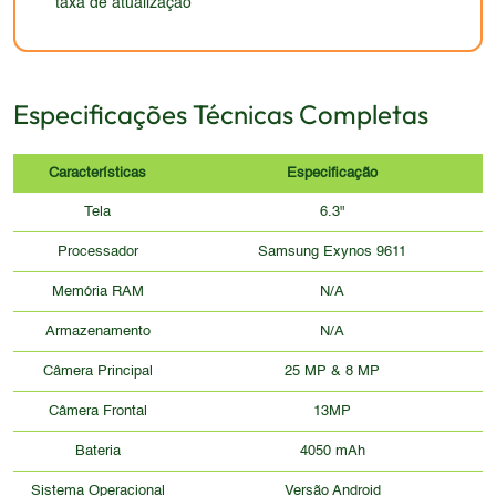
taxa de atualização
Especificações Técnicas Completas
Características
Especificação
Tela
6.3"
Processador
Samsung Exynos 9611
Memória RAM
N/A
Armazenamento
N/A
Câmera Principal
25 MP & 8 MP
Câmera Frontal
13MP
Bateria
4050 mAh
Sistema Operacional
Versão Android