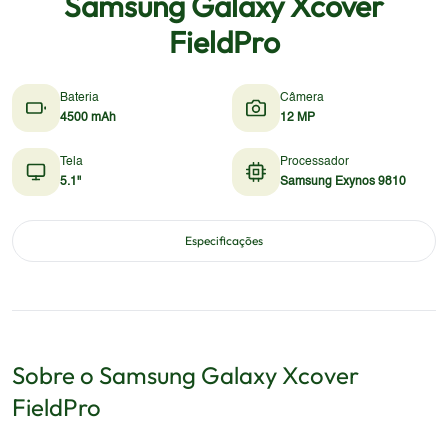
Samsung Galaxy Xcover
FieldPro
Bateria
Câmera
4500 mAh
12 MP
Tela
Processador
5.1"
Samsung Exynos 9810
Especificações
Sobre o
Samsung
Galaxy Xcover
FieldPro