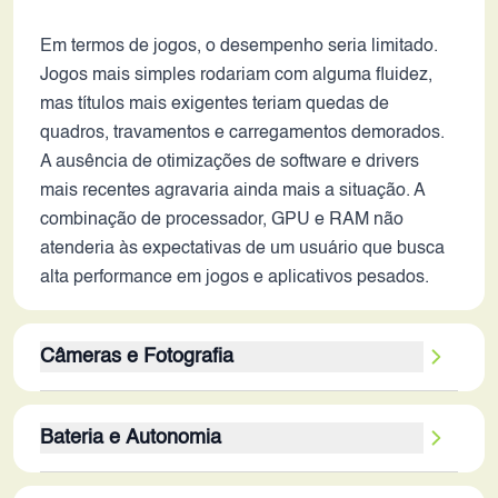
Em termos de jogos, o desempenho seria limitado.
Jogos mais simples rodariam com alguma fluidez,
mas títulos mais exigentes teriam quedas de
quadros, travamentos e carregamentos demorados.
A ausência de otimizações de software e drivers
mais recentes agravaria ainda mais a situação. A
combinação de processador, GPU e RAM não
atenderia às expectativas de um usuário que busca
alta performance em jogos e aplicativos pesados.
Câmeras e Fotografia
A câmera traseira de 12MP e a frontal de 5MP
Bateria e Autonomia
indicam um sistema fotográfico básico. Sem
informações sobre abertura, estabilização óptica ou
A bateria de 4500 mAh é um ponto positivo,