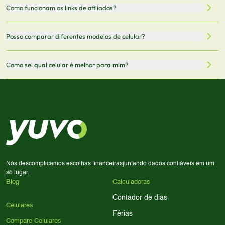
Todas as especificações técnicas são obtidas de fontes
Como funcionam os links de afiliados?
vendedor antes de finalizar sua compra.
oficiais dos fabricantes e verificadas pela nossa equipe.
Mantemos nosso banco de dados atualizado com as
Quando você clica em "Onde Comprar", pode ser
Posso comparar diferentes modelos de celular?
informações mais recentes de cada modelo.
redirecionado para lojas parceiras. Ao fazer uma compra
através desses links, podemos receber uma pequena
Sim! Você pode selecionar até 3 celulares para comparar
Como sei qual celular é melhor para mim?
comissão sem custo adicional para você.
lado a lado suas especificações, preços e características.
Use nossa ferramenta de comparação para tomar a melhor
Considere seu uso diário: se você tira muitas fotos,
decisão de compra.
priorize a qualidade da câmera; se usa muitos apps, foque
em memória RAM e armazenamento; para jogos,
processador e bateria são essenciais. Use nossos filtros
para encontrar o celular ideal.
Nós descomplicamos escolhas financeiras
juntando dados confiáveis em um
só lugar.
Blog
Calculadoras
Contador de dias
Celulares
Férias
Compare Celulares