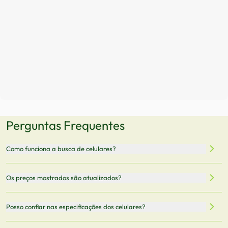
Perguntas Frequentes
Como funciona a busca de celulares?
Nossa plataforma permite que você busque e compare
Os preços mostrados são atualizados?
celulares de diferentes marcas e modelos. Você pode
filtrar por preço, características técnicas como
Sim, os preços são atualizados regularmente através de
Posso confiar nas especificações dos celulares?
armazenamento, memória RAM, bateria e conectividade
nossa integração com parceiros. No entanto,
5G.
recomendamos sempre verificar o preço final no site do