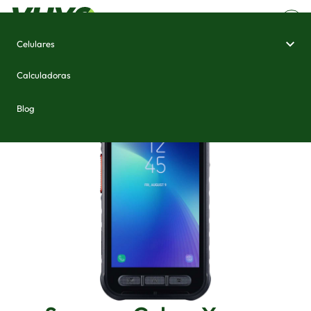
Celulares
Home
/
Celulares e Smartphones
/
Samsung Galaxy Xcover FieldPro
Calculadoras
Blog