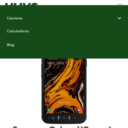
Celulares
Home
/
Celulares e Smartphones
/
Samsung Galaxy XCover 4s
Calculadoras
Blog