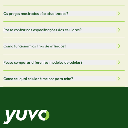
Nossa plataforma permite que você busque e compare
Os preços mostrados são atualizados?
celulares de diferentes marcas e modelos. Você pode
filtrar por preço, características técnicas como
Sim, os preços são atualizados regularmente através de
Posso confiar nas especificações dos celulares?
armazenamento, memória RAM, bateria e conectividade
nossa integração com parceiros. No entanto,
5G.
recomendamos sempre verificar o preço final no site do
Todas as especificações técnicas são obtidas de fontes
Como funcionam os links de afiliados?
vendedor antes de finalizar sua compra.
oficiais dos fabricantes e verificadas pela nossa equipe.
Mantemos nosso banco de dados atualizado com as
Quando você clica em "Onde Comprar", pode ser
Posso comparar diferentes modelos de celular?
informações mais recentes de cada modelo.
redirecionado para lojas parceiras. Ao fazer uma compra
através desses links, podemos receber uma pequena
Sim! Você pode selecionar até 3 celulares para comparar
Como sei qual celular é melhor para mim?
comissão sem custo adicional para você.
lado a lado suas especificações, preços e características.
Use nossa ferramenta de comparação para tomar a melhor
Considere seu uso diário: se você tira muitas fotos,
decisão de compra.
priorize a qualidade da câmera; se usa muitos apps, foque
em memória RAM e armazenamento; para jogos,
processador e bateria são essenciais. Use nossos filtros
para encontrar o celular ideal.