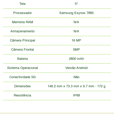
Tela
5"
Processador
Samsung Exynos 7885
Memória RAM
N/A
Armazenamento
N/A
Câmera Principal
16 MP
Câmera Frontal
5MP
Bateria
2800 mAh
Sistema Operacional
Versão Android
Conectividade 5G
Não
Dimensões
146.2 mm x 73.3 mm x 9.7 mm - 172 g
Resistência
IP68