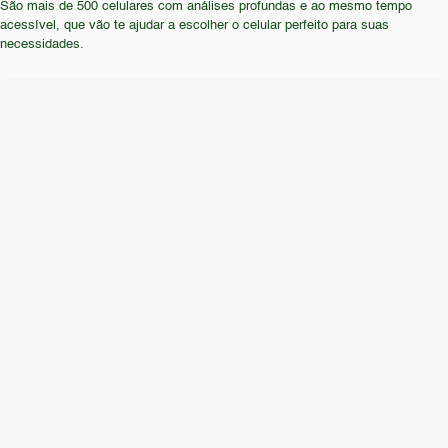
São mais de 500 celulares com análises profundas e ao mesmo tempo
para quem busca um design moderno e elegante. O
acessível, que vão te ajudar a escolher o celular perfeito para suas
público que busca uma experiência fluida e
necessidades.
completa em seu smartphone deve procurar
alternativas mais recentes.